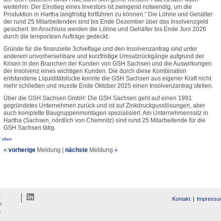
weiterhin: Der Einstieg eines Investors ist zwingend notwendig, um die
Produktion in Hartha langfristig fortführen zu können.“ Die Löhne und Gehälter
der rund 25 Mitarbeitenden sind bis Ende Dezember über das Insolvenzgeld
gesichert. Im Anschluss werden die Löhne und Gehälter bis Ende Juni 2026
durch die temporären Aufträge gedeckt.
Gründe für die finanzielle Schieflage und den Insolvenzantrag sind unter
anderem unvorhersehbare und kurzfristige Umsatzrückgänge aufgrund der
Krisen in den Branchen der Kunden von GSH Sachsen und die Auswirkungen
der Insolvenz eines wichtigen Kunden. Die durch diese Kombination
entstandene Liquiditätslücke konnte die GSH Sachsen aus eigener Kraft nicht
mehr schließen und musste Ende Oktober 2025 einen Insolvenzantrag stellen.
Über die GSH Sachsen GmbH: Die GSH Sachsen geht auf einen 1991
gegründetes Unternehmen zurück und ist auf Zinkdruckgusslösungen, aber
auch komplette Baugruppenmontagen spezialisiert. Am Unternehmenssitz in
Hartha (Sachsen, nördlich von Chemnitz) sind rund 25 Mitarbeitende für die
GSH Sachsen tätig.
^ oben
«
vorherige
Meldung
|
nächste
Meldung
»
t
Kontakt
Impressu
n
n