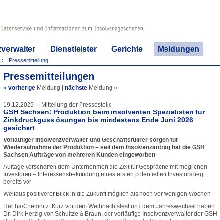
zverwalter
Dienstleister
Gerichte
Meldungen
Pressemitteilung
Pressemitteilungen
«
vorherige
Meldung
|
nächste
Meldung
»
19.12.2025 | | Mitteilung der Pressestelle
GSH Sachsen: Produktion beim insolventen Spezialisten für
Zinkdruckgusslösungen bis mindestens Ende Juni 2026
gesichert
Vorläufiger Insolvenzverwalter und Geschäftsführer sorgen für
Wiederaufnahme der Produktion – seit dem Insolvenzantrag hat die GSH
Sachsen Aufträge von mehreren Kunden eingeworben
Auftäge verschaffen dem Unternehmen die Zeit für Gespräche mit möglichen
Investoren – Interessensbekundung eines ersten potentiellen Investors liegt
bereits vor
Weitaus positiverer Blick in die Zukunft möglich als noch vor wenigen Wochen
Hartha/Chemnitz. Kurz vor dem Weihnachtsfest und dem Jahreswechsel haben
Dr. Dirk Herzig von Schultze & Braun, der vorläufige Insolvenzverwalter der GSH