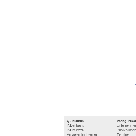
Quicklinks
Verlag INDa
INDat.basis
Unternehme
INDat.extra
Publikatione
Verwalter im Internet
Termine