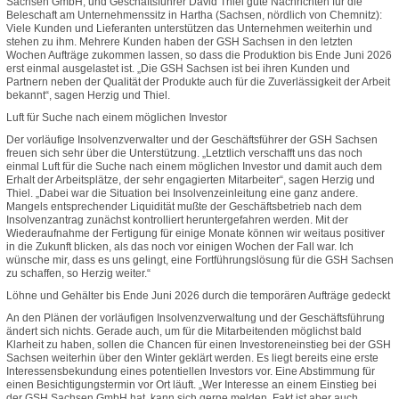
Sachsen GmbH, und Geschäftsführer David Thiel gute Nachrichten für die
Beleschaft am Unternehmenssitz in Hartha (Sachsen, nördlich von Chemnitz):
Viele Kunden und Lieferanten unterstützen das Unternehmen weiterhin und
stehen zu ihm. Mehrere Kunden haben der GSH Sachsen in den letzten
Wochen Aufträge zukommen lassen, so dass die Produktion bis Ende Juni 2026
erst einmal ausgelastet ist. „Die GSH Sachsen ist bei ihren Kunden und
Partnern neben der Qualität der Produkte auch für die Zuverlässigkeit der Arbeit
bekannt“, sagen Herzig und Thiel.
Luft für Suche nach einem möglichen Investor
Der vorläufige Insolvenzverwalter und der Geschäftsführer der GSH Sachsen
freuen sich sehr über die Unterstützung. „Letztlich verschafft uns das noch
einmal Luft für die Suche nach einem möglichen Investor und damit auch dem
Erhalt der Arbeitsplätze, der sehr engagierten Mitarbeiter“, sagen Herzig und
Thiel. „Dabei war die Situation bei Insolvenzeinleitung eine ganz andere.
Mangels entsprechender Liquidität mußte der Geschäftsbetrieb nach dem
Insolvenzantrag zunächst kontrolliert heruntergefahren werden. Mit der
Wiederaufnahme der Fertigung für einige Monate können wir weitaus positiver
in die Zukunft blicken, als das noch vor einigen Wochen der Fall war. Ich
wünsche mir, dass es uns gelingt, eine Fortführungslösung für die GSH Sachsen
zu schaffen, so Herzig weiter.“
Löhne und Gehälter bis Ende Juni 2026 durch die temporären Aufträge gedeckt
An den Plänen der vorläufigen Insolvenzverwaltung und der Geschäftsführung
ändert sich nichts. Gerade auch, um für die Mitarbeitenden möglichst bald
Klarheit zu haben, sollen die Chancen für einen Investoreneinstieg bei der GSH
Sachsen weiterhin über den Winter geklärt werden. Es liegt bereits eine erste
Interessensbekundung eines potentiellen Investors vor. Eine Abstimmung für
einen Besichtigungstermin vor Ort läuft. „Wer Interesse an einem Einstieg bei
der GSH Sachsen GmbH hat, kann sich gerne melden. Fakt ist aber auch