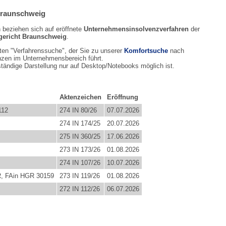
Braunschweig
n beziehen sich auf eröffnete
Unternehmensinsolvenzverfahren
der
gericht Braunschweig
.
en "Verfahrenssuche", der Sie zu unserer
Komfortsuche
nach
nzen im Unternehmensbereich führt.
ständige Darstellung nur auf Desktop/Notebooks möglich ist.
Aktenzeichen
Eröffnung
112
274 IN 80/26
07.07.2026
274 IN 174/25
20.07.2026
275 IN 360/25
17.06.2026
273 IN 173/26
01.08.2026
274 IN 107/26
10.07.2026
sR, FAin HGR 30159
273 IN 119/26
01.08.2026
272 IN 112/26
06.07.2026