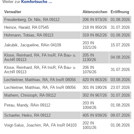
Weiter zur
Komfortsuche …
Verwalter
Aktenzeichen
Eröffnung
Freudenberg, Dr. Nils, RA 09112
206 IN 973/26
01.08.2026
Heinze, Harald, RA 07545
218 IN 950/26
31.07.2026
Hohmann, Tobias, RA 09113
319 IN 862/26
01.08.2026
203 IN
Jakubik, Jacqueline, RAin 04109
15.07.2026
1021/26
Klose, Reinhard, RA, FA InsR, FA Bau- u.
205 IN
04.08.2026
ArchR 09113
1130/26
Klose, Reinhard, RA, FA InsR, FA Bau- u.
206 IN
31.07.2026
ArchR 09113
1076/26
Lechleitner, Matthias, RA, FA InsR 08056
420 IN 863/26
03.08.2026
Lechleitner, Matthias, RA, FA InsR 08056
301 IN 190/26
23.07.2026
Mathern, Christoph, RA 09112
302 IN 967/26
31.07.2026
203 IN
Petau, Mandy, RAin 09112
01.08.2026
1004/26
Schaefer, Heiko, RA 09112
405 IN 939/26
09.07.2026
202 IN
Voigt-Salus, Joachim, RA, FA InsR 04103
01.08.2026
1001/26