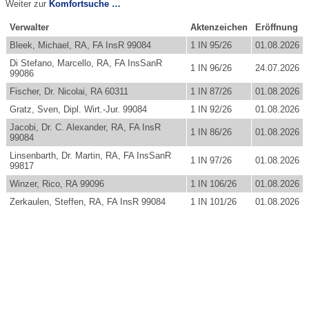
Weiter zur
Komfortsuche …
Verwalter
Aktenzeichen
Eröffnung
Bleek, Michael, RA, FA InsR 99084
1 IN 95/26
01.08.2026
Di Stefano, Marcello, RA, FA InsSanR
1 IN 96/26
24.07.2026
99086
Fischer, Dr. Nicolai, RA 60311
1 IN 87/26
01.08.2026
Gratz, Sven, Dipl. Wirt.-Jur. 99084
1 IN 92/26
01.08.2026
Jacobi, Dr. C. Alexander, RA, FA InsR
1 IN 86/26
01.08.2026
99084
Linsenbarth, Dr. Martin, RA, FA InsSanR
1 IN 97/26
01.08.2026
99817
Winzer, Rico, RA 99096
1 IN 106/26
01.08.2026
Zerkaulen, Steffen, RA, FA InsR 99084
1 IN 101/26
01.08.2026