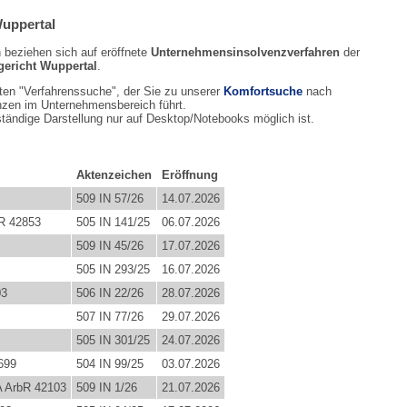
Wuppertal
n beziehen sich auf eröffnete
Unternehmensinsolvenzverfahren
der
gericht Wuppertal
.
en "Verfahrenssuche", der Sie zu unserer
Komfortsuche
nach
nzen im Unternehmensbereich führt.
ständige Darstellung nur auf Desktop/Notebooks möglich ist.
Aktenzeichen
Eröffnung
509 IN 57/26
14.07.2026
tR 42853
505 IN 141/25
06.07.2026
509 IN 45/26
17.07.2026
505 IN 293/25
16.07.2026
03
506 IN 22/26
28.07.2026
507 IN 77/26
29.07.2026
505 IN 301/25
24.07.2026
699
504 IN 99/25
03.07.2026
A ArbR 42103
509 IN 1/26
21.07.2026