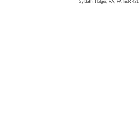
Syldath, Holger, RA, FA InsR 42