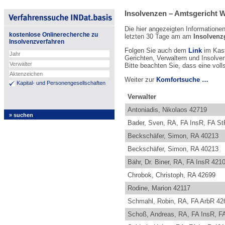
Insolvenzen – Amtsgericht 
Die hier angezeigten Informatione
kostenlose Onlinerecherche zu
letzten 30 Tage am am
Insolvenz
Insolvenzverfahren
Folgen Sie auch dem
Link
im Kast
Gerichten, Verwaltern und Insolve
Bitte beachten Sie, dass eine voll
Weiter zur
Komfortsuche …
Kapital- und Personengesellschaften
Verwalter
Antoniadis, Nikolaos 42719
Bader, Sven, RA, FA InsR, FA S
Beckschäfer, Simon, RA 40213
Beckschäfer, Simon, RA 40213
Bähr, Dr. Biner, RA, FA InsR 421
Chrobok, Christoph, RA 42699
Rodine, Marion 42117
Schmahl, Robin, RA, FA ArbR 42
Schoß, Andreas, RA, FA InsR, F