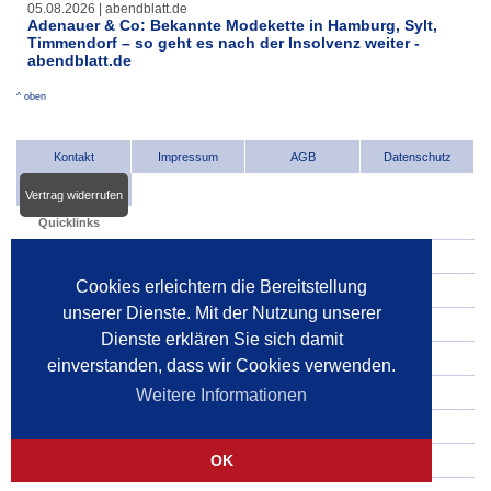
05.08.2026 | abendblatt.de
Adenauer & Co: Bekannte Modekette in Hamburg, Sylt,
Timmendorf – so geht es nach der Insolvenz weiter -
abendblatt.de
^ oben
Kontakt
Impressum
AGB
Datenschutz
Vertrag widerrufen
Quicklinks
INDat.basis
Cookies erleichtern die Bereitstellung
INDat.extra
unserer Dienste. Mit der Nutzung unserer
Verwalter im Internet
Dienste erklären Sie sich damit
Dienstleister im Internet
einverstanden, dass wir Cookies verwenden.
Gerichte
Weitere Informationen
Pressespiegel
OK
Pressemitteilungen