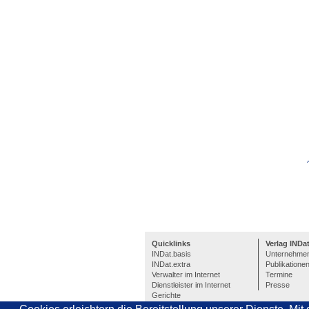
Quicklinks
Verlag INDa
INDat.basis
Unternehme
INDat.extra
Publikatione
Verwalter im Internet
Termine
Dienstleister im Internet
Presse
Gerichte
Pressespiegel