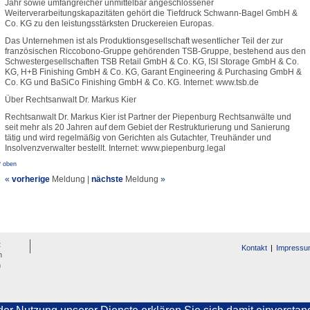
Jahr sowie umfangreicher unmittelbar angeschlossener
Weiterverarbeitungskapazitäten gehört die Tiefdruck Schwann-Bagel GmbH &
Co. KG zu den leistungsstärksten Druckereien Europas.
Das Unternehmen ist als Produktionsgesellschaft wesentlicher Teil der zur
französischen Riccobono-Gruppe gehörenden TSB-Gruppe, bestehend aus den
Schwestergesellschaften TSB Retail GmbH & Co. KG, ISI Storage GmbH & Co.
KG, H+B Finishing GmbH & Co. KG, Garant Engineering & Purchasing GmbH &
Co. KG und BaSiCo Finishing GmbH & Co. KG. Internet: www.tsb.de
Über Rechtsanwalt Dr. Markus Kier
Rechtsanwalt Dr. Markus Kier ist Partner der Piepenburg Rechtsanwälte und
seit mehr als 20 Jahren auf dem Gebiet der Restrukturierung und Sanierung
tätig und wird regelmäßig von Gerichten als Gutachter, Treuhänder und
Insolvenzverwalter bestellt. Internet: www.piepenburg.legal
^ oben
«
vorherige
Meldung
|
nächste
Meldung
»
t
Kontakt
Impressu
n
n