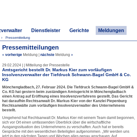
zverwalter
Dienstleister
Gerichte
Meldungen
Pressemitteilung
Pressemitteilungen
«
vorherige
Meldung
|
nächste
Meldung
»
29.02.2024 | | Mitteilung der Pressestelle
Amtsgericht bestellt Dr. Markus Kier zum vorläufigen
Insolvenzverwalter der Tiefdruck Schwann-Bagel GmbH & Co.
KG
Mönchengladbach, 27. Februar 2024. Die Tiefdruck Schwann-Bagel GmbH &
Co. KG hat gestern beim zuständigen Amtsgericht in Mönchengladbach
einen Antrag auf Eröffnung eines Insolvenzverfahrens gestellt. Das Gericht
hat daraufhin Rechtsanwalt Dr. Markus Kier von der Kanzlei Piepenburg
Rechtsanwälte zum vorläufigen Insolvenzverwalter des Unternehmens
bestellt.
Umgehend hat Rechtsanwalt Dr. Markus Kier mit seinem Team damit begonnen,
sich vor Ort einen umfassenden Überblick über die wirtschaftliche
Ausgangssituation des Unternehmens zu verschaffen. Auch hat er bereits
Gespräche mit den wesentlichen Beteiligten aufgenommen. „Wir werden uns
jetzt in den nächsten Tagen und Wochen alles genau anschauen. Auf