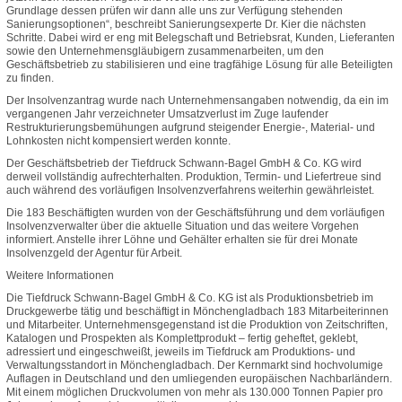
Grundlage dessen prüfen wir dann alle uns zur Verfügung stehenden
Sanierungsoptionen“, beschreibt Sanierungsexperte Dr. Kier die nächsten
Schritte. Dabei wird er eng mit Belegschaft und Betriebsrat, Kunden, Lieferanten
sowie den Unternehmensgläubigern zusammenarbeiten, um den
Geschäftsbetrieb zu stabilisieren und eine tragfähige Lösung für alle Beteiligten
zu finden.
Der Insolvenzantrag wurde nach Unternehmensangaben notwendig, da ein im
vergangenen Jahr verzeichneter Umsatzverlust im Zuge laufender
Restrukturierungsbemühungen aufgrund steigender Energie-, Material- und
Lohnkosten nicht kompensiert werden konnte.
Der Geschäftsbetrieb der Tiefdruck Schwann-Bagel GmbH & Co. KG wird
derweil vollständig aufrechterhalten. Produktion, Termin- und Liefertreue sind
auch während des vorläufigen Insolvenzverfahrens weiterhin gewährleistet.
Die 183 Beschäftigten wurden von der Geschäftsführung und dem vorläufigen
Insolvenzverwalter über die aktuelle Situation und das weitere Vorgehen
informiert. Anstelle ihrer Löhne und Gehälter erhalten sie für drei Monate
Insolvenzgeld der Agentur für Arbeit.
Weitere Informationen
Die Tiefdruck Schwann-Bagel GmbH & Co. KG ist als Produktionsbetrieb im
Druckgewerbe tätig und beschäftigt in Mönchengladbach 183 Mitarbeiterinnen
und Mitarbeiter. Unternehmensgegenstand ist die Produktion von Zeitschriften,
Katalogen und Prospekten als Komplettprodukt – fertig geheftet, geklebt,
adressiert und eingeschweißt, jeweils im Tiefdruck am Produktions- und
Verwaltungsstandort in Mönchengladbach. Der Kernmarkt sind hochvolumige
Auflagen in Deutschland und den umliegenden europäischen Nachbarländern.
Mit einem möglichen Druckvolumen von mehr als 130.000 Tonnen Papier pro