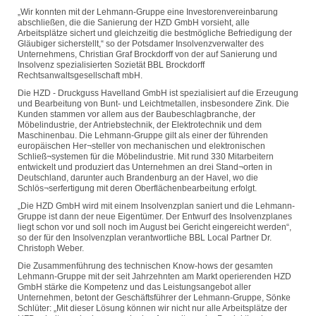
„Wir konnten mit der Lehmann-Gruppe eine Investorenvereinbarung
abschließen, die die Sanierung der HZD GmbH vorsieht, alle
Arbeitsplätze sichert und gleichzeitig die bestmögliche Befriedigung der
Gläubiger sicherstellt,“ so der Potsdamer Insolvenzverwalter des
Unternehmens, Christian Graf Brockdorff von der auf Sanierung und
Insolvenz spezialisierten Sozietät BBL Brockdorff
Rechtsanwaltsgesellschaft mbH.
Die HZD - Druckguss Havelland GmbH ist spezialisiert auf die Erzeugung
und Bearbeitung von Bunt- und Leichtmetallen, insbesondere Zink. Die
Kunden stammen vor allem aus der Baubeschlagbranche, der
Möbelindustrie, der Antriebstechnik, der Elektrotechnik und dem
Maschinenbau. Die Lehmann-Gruppe gilt als einer der führenden
europäischen Her¬steller von mechanischen und elektronischen
Schließ¬systemen für die Möbelindustrie. Mit rund 330 Mitarbeitern
entwickelt und produziert das Unternehmen an drei Stand¬orten in
Deutschland, darunter auch Brandenburg an der Havel, wo die
Schlös¬serfertigung mit deren Oberflächenbearbeitung erfolgt.
„Die HZD GmbH wird mit einem Insolvenzplan saniert und die Lehmann-
Gruppe ist dann der neue Eigentümer. Der Entwurf des Insolvenzplanes
liegt schon vor und soll noch im August bei Gericht eingereicht werden“,
so der für den Insolvenzplan verantwortliche BBL Local Partner Dr.
Christoph Weber.
Die Zusammenführung des technischen Know-hows der gesamten
Lehmann-Gruppe mit der seit Jahrzehnten am Markt operierenden HZD
GmbH stärke die Kompetenz und das Leistungsangebot aller
Unternehmen, betont der Geschäftsführer der Lehmann-Gruppe, Sönke
Schlüter: „Mit dieser Lösung können wir nicht nur alle Arbeitsplätze der