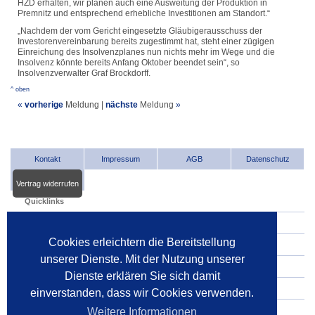
HZD erhalten, wir planen auch eine Ausweitung der Produktion in
Premnitz und entsprechend erhebliche Investitionen am Standort.“
„Nachdem der vom Gericht eingesetzte Gläubigerausschuss der
Investorenvereinbarung bereits zugestimmt hat, steht einer zügigen
Einreichung des Insolvenzplanes nun nichts mehr im Wege und die
Insolvenz könnte bereits Anfang Oktober beendet sein“, so
Insolvenzverwalter Graf Brockdorff.
^ oben
«
vorherige
Meldung
|
nächste
Meldung
»
Kontakt
Impressum
AGB
Datenschutz
Vertrag widerrufen
Quicklinks
INDat.basis
Cookies erleichtern die Bereitstellung
INDat.extra
unserer Dienste. Mit der Nutzung unserer
Verwalter im Internet
Dienste erklären Sie sich damit
Dienstleister im Internet
einverstanden, dass wir Cookies verwenden.
Gerichte
Weitere Informationen