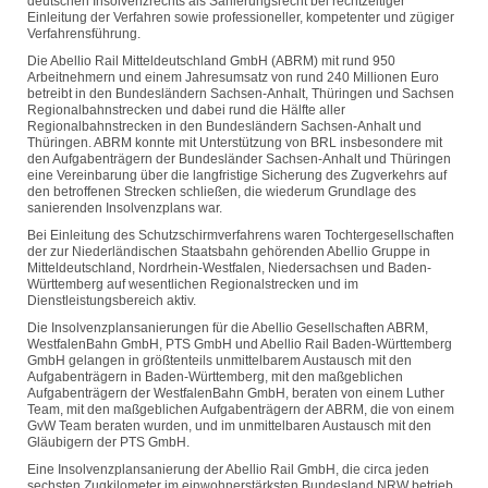
deutschen Insolvenzrechts als Sanierungsrecht bei rechtzeitiger
Einleitung der Verfahren sowie professioneller, kompetenter und zügiger
Verfahrensführung.
Die Abellio Rail Mitteldeutschland GmbH (ABRM) mit rund 950
Arbeitnehmern und einem Jahresumsatz von rund 240 Millionen Euro
betreibt in den Bundesländern Sachsen-Anhalt, Thüringen und Sachsen
Regionalbahnstrecken und dabei rund die Hälfte aller
Regionalbahnstrecken in den Bundesländern Sachsen-Anhalt und
Thüringen. ABRM konnte mit Unterstützung von BRL insbesondere mit
den Aufgabenträgern der Bundesländer Sachsen-Anhalt und Thüringen
eine Vereinbarung über die langfristige Sicherung des Zugverkehrs auf
den betroffenen Strecken schließen, die wiederum Grundlage des
sanierenden Insolvenzplans war.
Bei Einleitung des Schutzschirmverfahrens waren Tochtergesellschaften
der zur Niederländischen Staatsbahn gehörenden Abellio Gruppe in
Mitteldeutschland, Nordrhein-Westfalen, Niedersachsen und Baden-
Württemberg auf wesentlichen Regionalstrecken und im
Dienstleistungsbereich aktiv.
Die Insolvenzplansanierungen für die Abellio Gesellschaften ABRM,
WestfalenBahn GmbH, PTS GmbH und Abellio Rail Baden-Württemberg
GmbH gelangen in größtenteils unmittelbarem Austausch mit den
Aufgabenträgern in Baden-Württemberg, mit den maßgeblichen
Aufgabenträgern der WestfalenBahn GmbH, beraten von einem Luther
Team, mit den maßgeblichen Aufgabenträgern der ABRM, die von einem
GvW Team beraten wurden, und im unmittelbaren Austausch mit den
Gläubigern der PTS GmbH.
Eine Insolvenzplansanierung der Abellio Rail GmbH, die circa jeden
sechsten Zugkilometer im einwohnerstärksten Bundesland NRW betrieb,