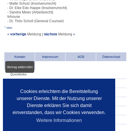
- Malte Schulz (Insolvenzrecht)
- Dr. Eike Edo Happe (Insolvenzrecht)
- Sandra Meier (Arbeitsrecht)
Inhouse
- Dr. Thilo Scholl (General Counsel)
^ oben
«
vorherige
Meldung
|
nächste
Meldung
»
Kontakt
Impressum
AGB
Datenschutz
Vertrag widerrufen
Quicklinks
INDat.basis
Cookies erleichtern die Bereitstellung
INDat.extra
unserer Dienste. Mit der Nutzung unserer
Verwalter im Internet
Dienste erklären Sie sich damit
Dienstleister im Internet
einverstanden, dass wir Cookies verwenden.
Gerichte
Weitere Informationen
Pressespiegel