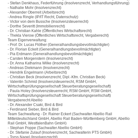
- Stefan Denkhaus, Federführung (Insolvenzrecht, Verhandlungsführung)
- Nathalie Mohr (Insolvenzrecht)
- Alexander Oberreit (Arbeitsrecht)
- Andrea Ringle (IP/IT Recht, Datenschutz)
- Victor von dem Bussche (Insolvenzsteuerrecht)
- Dorthe Severitt (Immobilienrecht)
- Dr. Christian Kahle (Öffentliches Wirtschaftsrecht)
- Thekla Vierow (Öffentliches Wirtschaftsrecht, Vergaberecht)
Team Eigenverwaltung:
- Prof. Dr. Lucas Flöther (Generalhandlungsbevollmächtigter)
- Dr. Florian Eckelt (Generalhandlungsbevollmächtigter)
- Pia Erdmann (Generalhandlungsbevollmächtigte)
- Carsten Morgenstern (Insolvenzrecht)
- Dr. Anna Katharina Wilke (Insolvenzrecht)
- Andreas Diekmann (Insolvenzrecht)
- Hendrik Engelmann (Arbeitsrecht)
- Christian Beck (Insolvenzrecht, Dipl.-Kfm. Christian Beck)
- Valentin Schmid (Insolvenzsteuerrecht, RSM GmbH,
Wirtschaftsprüfungsgesellschaft Steuerberatungsgesellschaft)
- Paula Holey (Insolvenzsteuerrecht, RSM GmbH, RSM GmbH,
Wirtschaftsprüfungsgesellschaft Steuerberatungsgesellschaft)
Vergaberecht Abellio
- Dr. Alexander Csaki, Bird & Bird
- Ferdinand Sieber, Bird & Bird
Team Sachwaltung - Dr. Rainer Eckert (Sachwalter Abellio Rail
Mitteldeutschland GmbH, Abellio Rail Baden-Württemberg GmbH, Abellio
Rail GmbH, WestfalenBahn GmbH)
- Stephan Poppe (Sachwalter Abellio GmbH)
- Dr. Stefanie Zulauf (Insolvenzrecht, Sachwalterin PTS GmbH)
- Torss Nagel (Insolvenzrecht)