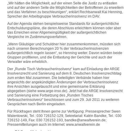
„Wir hätten die Möglichkeit, auf der einen Seite die Justiz zu entlasten
und auf der anderen Seite die Möglichkeiten der Betroffenen zu erweitern
und das Verfahren zu beschleunigen“, erklärt Rechtsanwalt Kai Henning,
Sprecher der Arbeitsgruppe Verbraucherinsolvenz im DAV.
Auf der Agenda stehen beispielsweise Standards für außergerichtliche
Entschuldungspläne, die deren Abschluss erleichtern können oder aber
das Erreichen einer Allgemeingültigkeit der außergerichtlichen
Vergleiche im Zustimmungsverfahren.
„Wenn Gläubiger und Schuldner hier zusammenkommen, müssten sich
nach unseren Berechnungen 20 % der Verbraucherinsolvenzen
außergerichtlich regeln lassen“, so Henning weiter. Davon würden beide
Gruppen profitieren, und die Entlastung der Gerichte und auch der
Verwalter wäre erheblich.
Der „Runde Tisch Verbraucherinsolvenz“ kam auf Einladung der ARGE
Insolvenzrecht und Sanierung auf dem 8. Deutschen Insolvenzrechtstag
zum ersten Mal zusammen. Die beteiligten Verbände haben hier
angesichts der angekündigten Änderungen der Verbraucherinsolvenz
ihre Ansichten ausgetauscht und eine gemeinsame Erklärung
abgegeben (siehe www.arge-inso.de). Jetzt hat die ARGE Insolvenzrecht
und Sanierung eine Fortsetzung des „Runden Tisches
Verbraucherinsolvenz“ beschlossen und zum 29. Juli 2011 zu weiteren
Gesprächen nach Berlin eingeladen.
Für Rückfragen steht Ihnen gerne zur Verfügung: Pressesprecher Swen
Walentowski, Tel.: 030 726152-129, Sekretariat: Katrin Bandke, Tel.: 030
726152-149, Fax: 030 726152-193, bandke@anwaltverein.de;
Pressemitteilungen auch im Internet: www.anwaltverein.de