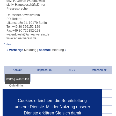
gez. RA Swen Walentowski
stellv. Hauptgeschäftsführer
Pressesprecher
Deutscher Anwaltverein
PR-Referat
Littenstraße 11, 10179 Berlin
Tel. +49 30 726152-129
Fax +49 30 726152-193
walentowski@anwaltverein.de
www.anwaltverein.de
^ oben
«
vorherige
Meldung
|
nächste
Meldung
»
Kontakt
Impressum
AGB
Datenschutz
Vertrag widerrufen
Quicklinks
INDat.basis
Cookies erleichtern die Bereitstellung
INDat.extra
unserer Dienste. Mit der Nutzung unserer
Verwalter im Internet
Dienste erklären Sie sich damit