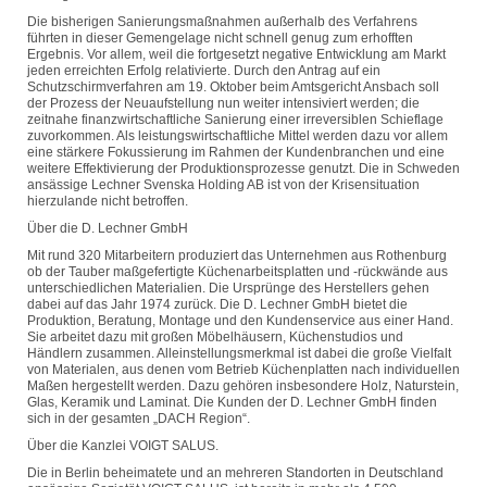
Die bisherigen Sanierungsmaßnahmen außerhalb des Verfahrens
führten in dieser Gemengelage nicht schnell genug zum erhofften
Ergebnis. Vor allem, weil die fortgesetzt negative Entwicklung am Markt
jeden erreichten Erfolg relativierte. Durch den Antrag auf ein
Schutzschirmverfahren am 19. Oktober beim Amtsgericht Ansbach soll
der Prozess der Neuaufstellung nun weiter intensiviert werden; die
zeitnahe finanzwirtschaftliche Sanierung einer irreversiblen Schieflage
zuvorkommen. Als leistungswirtschaftliche Mittel werden dazu vor allem
eine stärkere Fokussierung im Rahmen der Kundenbranchen und eine
weitere Effektivierung der Produktionsprozesse genutzt. Die in Schweden
ansässige Lechner Svenska Holding AB ist von der Krisensituation
hierzulande nicht betroffen.
Über die D. Lechner GmbH
Mit rund 320 Mitarbeitern produziert das Unternehmen aus Rothenburg
ob der Tauber maßgefertigte Küchenarbeitsplatten und -rückwände aus
unterschiedlichen Materialien. Die Ursprünge des Herstellers gehen
dabei auf das Jahr 1974 zurück. Die D. Lechner GmbH bietet die
Produktion, Beratung, Montage und den Kundenservice aus einer Hand.
Sie arbeitet dazu mit großen Möbelhäusern, Küchenstudios und
Händlern zusammen. Alleinstellungsmerkmal ist dabei die große Vielfalt
von Materialen, aus denen vom Betrieb Küchenplatten nach individuellen
Maßen hergestellt werden. Dazu gehören insbesondere Holz, Naturstein,
Glas, Keramik und Laminat. Die Kunden der D. Lechner GmbH finden
sich in der gesamten „DACH Region“.
Über die Kanzlei VOIGT SALUS.
Die in Berlin beheimatete und an mehreren Standorten in Deutschland