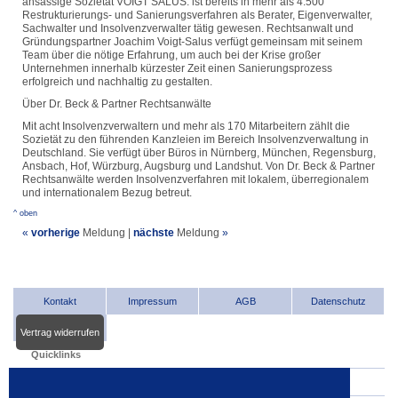
ansässige Sozietät VOIGT SALUS. ist bereits in mehr als 4.500
Restrukturierungs- und Sanierungsverfahren als Berater, Eigenverwalter,
Sachwalter und Insolvenzverwalter tätig gewesen. Rechtsanwalt und
Gründungspartner Joachim Voigt-Salus verfügt gemeinsam mit seinem
Team über die nötige Erfahrung, um auch bei der Krise großer
Unternehmen innerhalb kürzester Zeit einen Sanierungsprozess
erfolgreich und nachhaltig zu gestalten.
Über Dr. Beck & Partner Rechtsanwälte
Mit acht Insolvenzverwaltern und mehr als 170 Mitarbeitern zählt die
Sozietät zu den führenden Kanzleien im Bereich Insolvenzverwaltung in
Deutschland. Sie verfügt über Büros in Nürnberg, München, Regensburg,
Ansbach, Hof, Würzburg, Augsburg und Landshut. Von Dr. Beck & Partner
Rechtsanwälte werden Insolvenzverfahren mit lokalem, überregionalem
und internationalem Bezug betreut.
^ oben
«
vorherige
Meldung
|
nächste
Meldung
»
Kontakt
Impressum
AGB
Datenschutz
Vertrag widerrufen
Quicklinks
INDat.basis