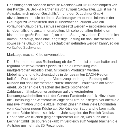
Das Amtsgericht Ansbach bestellte Rechtsanwalt Dr. Hubert Ampferl von
der Kanzlei Dr. Beck & Partner als vorläufigen Sachwalter. „Es ist meine
Aufgabe, mich mit der Geschäftsführung der D. Lechner GmbH
abzustimmen und sie bei ihrem Sanierungsvorhaben im Interesse der
Gläubiger zu kontrollieren und zu überwachen. Zudem wird ein
vorläufiger Gläubigerausschuss eingesetzt werden – mit diesem werde
ich ebenfalls eng zusammenarbeiten. Ich sehe bei allen Beteiligten
bisher eine große Bereitschaft, an einem Strang zu ziehen. Daher bin ich
davon überzeugt, dass eine langfristige Lösung für das Unternehmen
sowie seine Gläubiger und Beschäftigten gefunden werden kann“, so der
vorläufige Sachwalter.
Marktlage machte Krise unvermeidbar
Das Unternehmen aus Rothenburg ob der Tauber ist ein namhafter und
regional tief verwurzelter Spezialist für die Herstellung von
maßgefertigten Arbeitsplatten. Mit diesen Produkten werden
Möbelhändler und Küchenstudios in der gesamten DACH-Region
beliefert. Doch trotz der guten Vernetzung und engen Bindung mit den
Kunden hat das Unternehmen zuletzt massive Turbulenzen am Markt
erlebt. So gehen die Ursachen der derzeit drohenden
Zahlungsunfähigkeit unter anderem auf die veränderten
Konsumgewohnheiten nach der Corona-Pandemie zurück. Hinzu kam
die Eintrübung der Wirtschaft im Zuge des Ukraine-Krieges. Vor allem die
massive Inflation und die aktuell hohen Zinsen halten viele Endkunden
vom Kauf einer neuen Küche ab. Die Krise der Baubranche kommt als
weiterer Faktor hinzu – seit letztem Jahr stagniert der Bereich Neubau.
Der Absatz von Küchen ging entsprechend zurück, was auch die D.
Lechner GmbH zu spüren bekam: Im Vergleich zum Vorjahr brachen die
Aufträge um mehr als 35 Prozent ein.