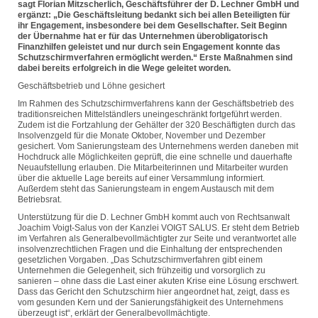
sagt Florian Mitzscherlich, Geschäftsführer der D. Lechner GmbH und
ergänzt: „Die Geschäftsleitung bedankt sich bei allen Beteiligten für
ihr Engagement, insbesondere bei dem Gesellschafter. Seit Beginn
der Übernahme hat er für das Unternehmen überobligatorisch
Finanzhilfen geleistet und nur durch sein Engagement konnte das
Schutzschirmverfahren ermöglicht werden.“ Erste Maßnahmen sind
dabei bereits erfolgreich in die Wege geleitet worden.
Geschäftsbetrieb und Löhne gesichert
Im Rahmen des Schutzschirmverfahrens kann der Geschäftsbetrieb des
traditionsreichen Mittelständlers uneingeschränkt fortgeführt werden.
Zudem ist die Fortzahlung der Gehälter der 320 Beschäftigten durch das
Insolvenzgeld für die Monate Oktober, November und Dezember
gesichert. Vom Sanierungsteam des Unternehmens werden daneben mit
Hochdruck alle Möglichkeiten geprüft, die eine schnelle und dauerhafte
Neuaufstellung erlauben. Die Mitarbeiterinnen und Mitarbeiter wurden
über die aktuelle Lage bereits auf einer Versammlung informiert.
Außerdem steht das Sanierungsteam in engem Austausch mit dem
Betriebsrat.
Unterstützung für die D. Lechner GmbH kommt auch von Rechtsanwalt
Joachim Voigt-Salus von der Kanzlei VOIGT SALUS. Er steht dem Betrieb
im Verfahren als Generalbevollmächtigter zur Seite und verantwortet alle
insolvenzrechtlichen Fragen und die Einhaltung der entsprechenden
gesetzlichen Vorgaben. „Das Schutzschirmverfahren gibt einem
Unternehmen die Gelegenheit, sich frühzeitig und vorsorglich zu
sanieren – ohne dass die Last einer akuten Krise eine Lösung erschwert.
Dass das Gericht den Schutzschirm hier angeordnet hat, zeigt, dass es
vom gesunden Kern und der Sanierungsfähigkeit des Unternehmens
überzeugt ist“, erklärt der Generalbevollmächtigte.