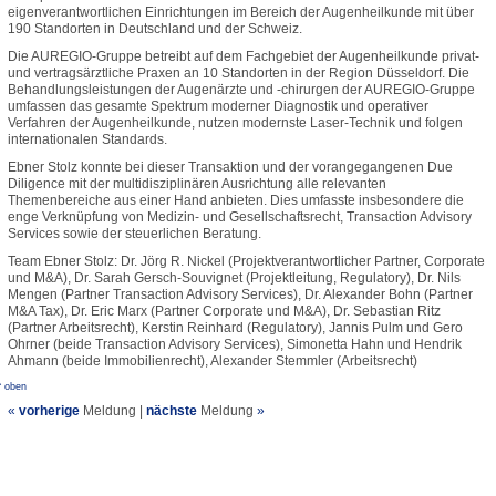
eigenverantwortlichen Einrichtungen im Bereich der Augenheilkunde mit über
190 Standorten in Deutschland und der Schweiz.
Die AUREGIO-Gruppe betreibt auf dem Fachgebiet der Augenheilkunde privat-
und vertragsärztliche Praxen an 10 Standorten in der Region Düsseldorf. Die
Behandlungsleistungen der Augenärzte und -chirurgen der AUREGIO-Gruppe
umfassen das gesamte Spektrum moderner Diagnostik und operativer
Verfahren der Augenheilkunde, nutzen modernste Laser-Technik und folgen
internationalen Standards.
Ebner Stolz konnte bei dieser Transaktion und der vorangegangenen Due
Diligence mit der multidisziplinären Ausrichtung alle relevanten
Themenbereiche aus einer Hand anbieten. Dies umfasste insbesondere die
enge Verknüpfung von Medizin- und Gesellschaftsrecht, Transaction Advisory
Services sowie der steuerlichen Beratung.
Team Ebner Stolz: Dr. Jörg R. Nickel (Projektverantwortlicher Partner, Corporate
und M&A), Dr. Sarah Gersch-Souvignet (Projektleitung, Regulatory), Dr. Nils
Mengen (Partner Transaction Advisory Services), Dr. Alexander Bohn (Partner
M&A Tax), Dr. Eric Marx (Partner Corporate und M&A), Dr. Sebastian Ritz
(Partner Arbeitsrecht), Kerstin Reinhard (Regulatory), Jannis Pulm und Gero
Ohrner (beide Transaction Advisory Services), Simonetta Hahn und Hendrik
Ahmann (beide Immobilienrecht), Alexander Stemmler (Arbeitsrecht)
^ oben
«
vorherige
Meldung
|
nächste
Meldung
»