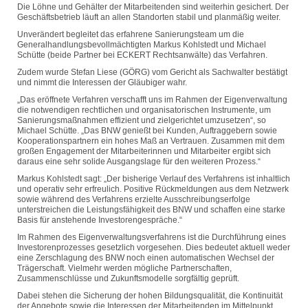
Die Löhne und Gehälter der Mitarbeitenden sind weiterhin gesichert. Der
Geschäftsbetrieb läuft an allen Standorten stabil und planmäßig weiter.
Unverändert begleitet das erfahrene Sanierungsteam um die
Generalhandlungsbevollmächtigten Markus Kohlstedt und Michael
Schütte (beide Partner bei ECKERT Rechtsanwälte) das Verfahren.
Zudem wurde Stefan Liese (GÖRG) vom Gericht als Sachwalter bestätigt
und nimmt die Interessen der Gläubiger wahr.
„Das eröffnete Verfahren verschafft uns im Rahmen der Eigenverwaltung
die notwendigen rechtlichen und organisatorischen Instrumente, um
Sanierungsmaßnahmen effizient und zielgerichtet umzusetzen“, so
Michael Schütte. „Das BNW genießt bei Kunden, Auftraggebern sowie
Kooperationspartnern ein hohes Maß an Vertrauen. Zusammen mit dem
großen Engagement der Mitarbeiterinnen und Mitarbeiter ergibt sich
daraus eine sehr solide Ausgangslage für den weiteren Prozess.“
Markus Kohlstedt sagt: „Der bisherige Verlauf des Verfahrens ist inhaltlich
und operativ sehr erfreulich. Positive Rückmeldungen aus dem Netzwerk
sowie während des Verfahrens erzielte Ausschreibungserfolge
unterstreichen die Leistungsfähigkeit des BNW und schaffen eine starke
Basis für anstehende Investorengespräche.“
Im Rahmen des Eigenverwaltungsverfahrens ist die Durchführung eines
Investorenprozesses gesetzlich vorgesehen. Dies bedeutet aktuell weder
eine Zerschlagung des BNW noch einen automatischen Wechsel der
Trägerschaft. Vielmehr werden mögliche Partnerschaften,
Zusammenschlüsse und Zukunftsmodelle sorgfältig geprüft.
Dabei stehen die Sicherung der hohen Bildungsqualität, die Kontinuität
der Angebote sowie die Interessen der Mitarbeitenden im Mittelpunkt.