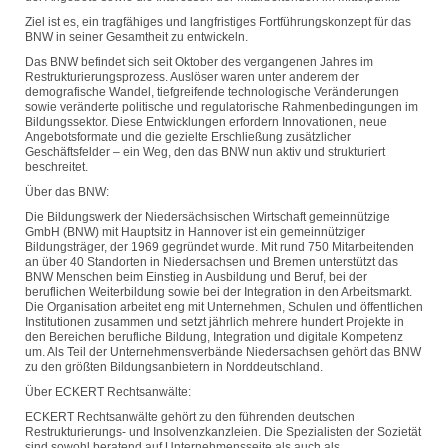
Ziel ist es, ein tragfähiges und langfristiges Fortführungskonzept für das
BNW in seiner Gesamtheit zu entwickeln.
Das BNW befindet sich seit Oktober des vergangenen Jahres im
Restrukturierungsprozess. Auslöser waren unter anderem der
demografische Wandel, tiefgreifende technologische Veränderungen
sowie veränderte politische und regulatorische Rahmenbedingungen im
Bildungssektor. Diese Entwicklungen erfordern Innovationen, neue
Angebotsformate und die gezielte Erschließung zusätzlicher
Geschäftsfelder – ein Weg, den das BNW nun aktiv und strukturiert
beschreitet.
Über das BNW:
Die Bildungswerk der Niedersächsischen Wirtschaft gemeinnützige
GmbH (BNW) mit Hauptsitz in Hannover ist ein gemeinnütziger
Bildungsträger, der 1969 gegründet wurde. Mit rund 750 Mitarbeitenden
an über 40 Standorten in Niedersachsen und Bremen unterstützt das
BNW Menschen beim Einstieg in Ausbildung und Beruf, bei der
beruflichen Weiterbildung sowie bei der Integration in den Arbeitsmarkt.
Die Organisation arbeitet eng mit Unternehmen, Schulen und öffentlichen
Institutionen zusammen und setzt jährlich mehrere hundert Projekte in
den Bereichen berufliche Bildung, Integration und digitale Kompetenz
um. Als Teil der Unternehmensverbände Niedersachsen gehört das BNW
zu den größten Bildungsanbietern in Norddeutschland.
Über ECKERT Rechtsanwälte:
ECKERT Rechtsanwälte gehört zu den führenden deutschen
Restrukturierungs- und Insolvenzkanzleien. Die Spezialisten der Sozietät
sind sowohl beratend auf Unternehmensseite als auch als