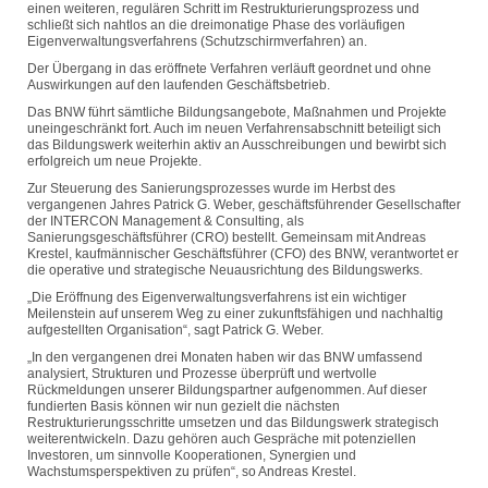
einen weiteren, regulären Schritt im Restrukturierungsprozess und
schließt sich nahtlos an die dreimonatige Phase des vorläufigen
Eigenverwaltungsverfahrens (Schutzschirmverfahren) an.
Der Übergang in das eröffnete Verfahren verläuft geordnet und ohne
Auswirkungen auf den laufenden Geschäftsbetrieb.
Das BNW führt sämtliche Bildungsangebote, Maßnahmen und Projekte
uneingeschränkt fort. Auch im neuen Verfahrensabschnitt beteiligt sich
das Bildungswerk weiterhin aktiv an Ausschreibungen und bewirbt sich
erfolgreich um neue Projekte.
Zur Steuerung des Sanierungsprozesses wurde im Herbst des
vergangenen Jahres Patrick G. Weber, geschäftsführender Gesellschafter
der INTERCON Management & Consulting, als
Sanierungsgeschäftsführer (CRO) bestellt. Gemeinsam mit Andreas
Krestel, kaufmännischer Geschäftsführer (CFO) des BNW, verantwortet er
die operative und strategische Neuausrichtung des Bildungswerks.
„Die Eröffnung des Eigenverwaltungsverfahrens ist ein wichtiger
Meilenstein auf unserem Weg zu einer zukunftsfähigen und nachhaltig
aufgestellten Organisation“, sagt Patrick G. Weber.
„In den vergangenen drei Monaten haben wir das BNW umfassend
analysiert, Strukturen und Prozesse überprüft und wertvolle
Rückmeldungen unserer Bildungspartner aufgenommen. Auf dieser
fundierten Basis können wir nun gezielt die nächsten
Restrukturierungsschritte umsetzen und das Bildungswerk strategisch
weiterentwickeln. Dazu gehören auch Gespräche mit potenziellen
Investoren, um sinnvolle Kooperationen, Synergien und
Wachstumsperspektiven zu prüfen“, so Andreas Krestel.