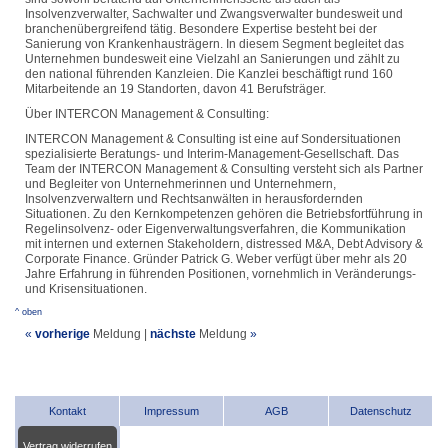
Insolvenzverwalter, Sachwalter und Zwangsverwalter bundesweit und
branchenübergreifend tätig. Besondere Expertise besteht bei der
Sanierung von Krankenhausträgern. In diesem Segment begleitet das
Unternehmen bundesweit eine Vielzahl an Sanierungen und zählt zu
den national führenden Kanzleien. Die Kanzlei beschäftigt rund 160
Mitarbeitende an 19 Standorten, davon 41 Berufsträger.
Über INTERCON Management & Consulting:
INTERCON Management & Consulting ist eine auf Sondersituationen
spezialisierte Beratungs- und Interim-Management-Gesellschaft. Das
Team der INTERCON Management & Consulting versteht sich als Partner
und Begleiter von Unternehmerinnen und Unternehmern,
Insolvenzverwaltern und Rechtsanwälten in herausfordernden
Situationen. Zu den Kernkompetenzen gehören die Betriebsfortführung in
Regelinsolvenz- oder Eigenverwaltungsverfahren, die Kommunikation
mit internen und externen Stakeholdern, distressed M&A, Debt Advisory &
Corporate Finance. Gründer Patrick G. Weber verfügt über mehr als 20
Jahre Erfahrung in führenden Positionen, vornehmlich in Veränderungs-
und Krisensituationen.
^ oben
«
vorherige
Meldung
|
nächste
Meldung
»
Kontakt
Impressum
AGB
Datenschutz
Vertrag widerrufen