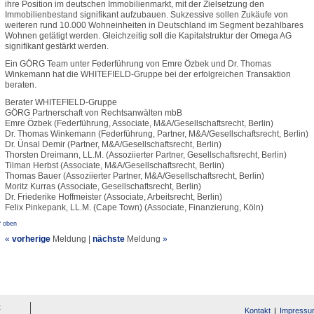
ihre Position im deutschen Immobilienmarkt, mit der Zielsetzung den
Immobilienbestand signifikant aufzubauen. Sukzessive sollen Zukäufe von
weiteren rund 10.000 Wohneinheiten in Deutschland im Segment bezahlbares
Wohnen getätigt werden. Gleichzeitig soll die Kapitalstruktur der Omega AG
signifikant gestärkt werden.
Ein GÖRG Team unter Federführung von Emre Özbek und Dr. Thomas
Winkemann hat die WHITEFIELD-Gruppe bei der erfolgreichen Transaktion
beraten.
Berater WHITEFIELD-Gruppe
GÖRG Partnerschaft von Rechtsanwälten mbB
Emre Özbek (Federführung, Associate, M&A/Gesellschaftsrecht, Berlin)
Dr. Thomas Winkemann (Federführung, Partner, M&A/Gesellschaftsrecht, Berlin)
Dr. Ünsal Demir (Partner, M&A/Gesellschaftsrecht, Berlin)
Thorsten Dreimann, LL.M. (Assoziierter Partner, Gesellschaftsrecht, Berlin)
Tilman Herbst (Associate, M&A/Gesellschaftsrecht, Berlin)
Thomas Bauer (Assoziierter Partner, M&A/Gesellschaftsrecht, Berlin)
Moritz Kurras (Associate, Gesellschaftsrecht, Berlin)
Dr. Friederike Hoffmeister (Associate, Arbeitsrecht, Berlin)
Felix Pinkepank, LL.M. (Cape Town) (Associate, Finanzierung, Köln)
^ oben
«
vorherige
Meldung
|
nächste
Meldung
»
t
Kontakt
Impressu