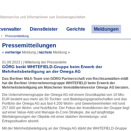
zverwalter
Dienstleister
Gerichte
Meldungen
Pressemitteilung
Pressemitteilungen
«
vorherige
Meldung
|
nächste
Meldung
»
01.09.2023 | | Mitteilung der Pressestelle
GÖRG berät WHITEFIELD-Gruppe beim Erwerb der
Mehrheitsbeteiligung an der Omega AG
Das Berliner M&A-Team von GÖRG Partnerschaft von Rechtsanwälten mbB
hat die Berliner Unternehmensgruppe WHITEFIELD beim Erwerb der
Mehrheitsbeteiligung am Münchener Immobilieninvestor Omega AG beraten.
Die Unternehmensgruppe der Omega AG mit einem Grundkapital von 10 Mio.
EUR besteht aus mehr als 50 Tochter- und Beteiligungsgesellschaften und das
Portfolio der Omega AG aus fast 4.200 Wohn- und Gewerbeeinheiten mit rund
257.000 qm Wohn- und Nutzfläche. Der Fokus der Investitionen der Gruppe liegt
auf einer Value-Add und Manage-to-Core-Strategie, die auf langfristige
Wertsteigerungen der Objekte mit einer stabilen Vermietungs- und
Ertragssituation abzielt.
Mit der Mehrheitsbeteiligung an der Omega AG stärkt die WHITEFIELD-Gruppe