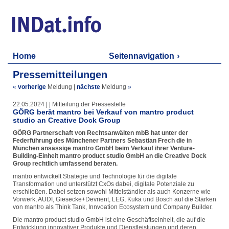
Home
Seitennavigation
Pressemitteilungen
«
vorherige
Meldung
|
nächste
Meldung
»
22.05.2024 | | Mitteilung der Pressestelle
GÖRG berät mantro bei Verkauf von mantro product
studio an Creative Dock Group
GÖRG Partnerschaft von Rechtsanwälten mbB hat unter der
Federführung des Münchener Partners Sebastian Frech die in
München ansässige mantro GmbH beim Verkauf ihrer Venture-
Building-Einheit mantro product studio GmbH an die Creative Dock
Group rechtlich umfassend beraten.
mantro entwickelt Strategie und Technologie für die digitale
Transformation und unterstützt CxOs dabei, digitale Potenziale zu
erschließen. Dabei setzen sowohl Mittelständler als auch Konzerne wie
Vorwerk, AUDI, Giesecke+Devrient, LEG, Kuka und Bosch auf die Stärken
von mantro als Think Tank, Innvoation Ecosystem und Company Builder.
Die mantro product studio GmbH ist eine Geschäftseinheit, die auf die
Entwicklung innovativer Produkte und Dienstleistungen und deren