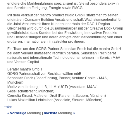
erfolgreiche Markteinführung spezialisiert ist. Sie ist besonders aktiv in
den Bereichen Fertigung, Energie sowie FMCG.
Mit dem Verkauf der mantro product studio GmbH stärkt mantro seinen
originären Company Building Ansatz und schafft Wachstumspotential für
die Joint Ventures mit ihren Kunden innerhalb der DACH-Region.
Gleichzeitig wird durch die Zusammenarbeit mit der Creative Dock Group
gewährleistet, dass Kunden bei der Entwicklung innovativer Produkte
und Dienstleistungen und deren erfolgreicher Markteinführung von einer
größeren, internationalen Infrastruktur profitieren.
Ein Team um den GÖRG-Partner Sebastian Frech hat die mantro GmbH
bei dem Verkauf umfassend rechtlich beraten. Sebastian Frech berät
nationale und internationale Technologieunternehmen im Bereich M&A
und Venture Capital.
Berater mantro GmbH
GÖRG Partnerschaft von Rechtsanwälten mbB
Sebastian Frech (Federführung, Partner, Venture Capital / M&A,
München)
Moritz von Limburg, LL.B, LL.M. (UCT) (Associate, M&A /
Gesellschaftsrecht, München)
Cornelia Kinast, Maître en Droit (Partnerin, Steuern, München)
Lukas Maximilian Lehrhuber (Associate, Steuern, München)
^ oben
«
vorherige
Meldung
|
nächste
Meldung
»