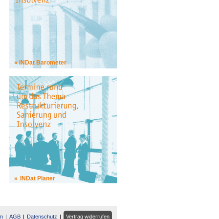
INDat Barometer
INDat Planer
m
AGB
Datenschutz
Vertrag widerrufen