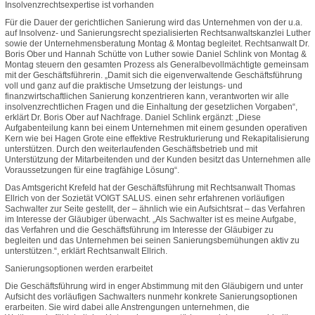
Insolvenzrechtsexpertise ist vorhanden
Für die Dauer der gerichtlichen Sanierung wird das Unternehmen von der u.a.
auf Insolvenz- und Sanierungsrecht spezialisierten Rechtsanwaltskanzlei Luther
sowie der Unternehmensberatung Montag & Montag begleitet. Rechtsanwalt Dr.
Boris Ober und Hannah Schütte von Luther sowie Daniel Schlink von Montag &
Montag steuern den gesamten Prozess als Generalbevollmächtigte gemeinsam
mit der Geschäftsführerin. „Damit sich die eigenverwaltende Geschäftsführung
voll und ganz auf die praktische Umsetzung der leistungs- und
finanzwirtschaftlichen Sanierung konzentrieren kann, verantworten wir alle
insolvenzrechtlichen Fragen und die Einhaltung der gesetzlichen Vorgaben“,
erklärt Dr. Boris Ober auf Nachfrage. Daniel Schlink ergänzt: „Diese
Aufgabenteilung kann bei einem Unternehmen mit einem gesunden operativen
Kern wie bei Hagen Grote eine effektive Restrukturierung und Rekapitalisierung
unterstützen. Durch den weiterlaufenden Geschäftsbetrieb und mit
Unterstützung der Mitarbeitenden und der Kunden besitzt das Unternehmen alle
Voraussetzungen für eine tragfähige Lösung“.
Das Amtsgericht Krefeld hat der Geschäftsführung mit Rechtsanwalt Thomas
Ellrich von der Sozietät VOIGT SALUS. einen sehr erfahrenen vorläufigen
Sachwalter zur Seite gestellt, der – ähnlich wie ein Aufsichtsrat – das Verfahren
im Interesse der Gläubiger überwacht. „Als Sachwalter ist es meine Aufgabe,
das Verfahren und die Geschäftsführung im Interesse der Gläubiger zu
begleiten und das Unternehmen bei seinen Sanierungsbemühungen aktiv zu
unterstützen.“, erklärt Rechtsanwalt Ellrich.
Sanierungsoptionen werden erarbeitet
Die Geschäftsführung wird in enger Abstimmung mit den Gläubigern und unter
Aufsicht des vorläufigen Sachwalters nunmehr konkrete Sanierungsoptionen
erarbeiten. Sie wird dabei alle Anstrengungen unternehmen, die