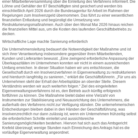
einer Mitarbeiterversammlung über die Einleitung des Verfahrens informiert. Die
Löhne und Gehälter der 87 Beschäftigten sind gesichert und werden bis
einschließlich April 2026 durch die Bundesagentur für Arbeit im Rahmen der
Regelungen zum Insolvenzgeld übernommen. Das führt zu einer wesentlichen
finanziellen Entlastung und begünstigt die Umsetzung von
Restrukturierungsmaßnahmen. Auch über den Monat Mai 2026 hinaus reichen
die finanziellen Mittel aus, um die Kosten des laufenden Geschäftsbetriebs zu
decken.
Wirtschaftliche Lage machte Sanierung erforderlich
Die Unternehmensleitung bedauert die Notwendigkeit der Maßnahme und ist
sich ihrer Verantwortung insbesondere gegenüber ihren Mitarbeitenden,
Kunden und Lieferanten bewusst. „Eine zwingend erforderliche Anpassung der
Überkapazitäten im Unternehmen konnten wir nicht in einem ausreichenden
Umfang erreichen. In dieser Situation haben wir uns entschlossen, die
Gesellschaft durch ein Insolvenzverfahren in Eigenverwaltung zu restrukturieren
und hierdurch langfristig zu sanieren.,“ erklärt die Geschäftsführerin. „Für uns als
Unternehmen steht der Erhalt der Arbeitsplätze an oberster Stelle. Diesem
Verständnis werden wir auch weiterhin folgen.“ Ziel des eingeleiteten
Eigenverwaltungsverfahrens ist es, den Betrieb auch künftig erfolgreich
fortführen zu können. Die Maßnahme bietet dabei eine Vielzahl von
Instrumenten zur Stabilisierung und Neuausrichtung des Unternehmens, die
außerhalb des Verfahrens nicht zur Verfügung stünden. Die unternehmerischen
Entscheidungen bleiben dabei in den Händen der Geschäftsführung, was
insolvenzrechtlich nur dann zulässig ist, wenn ein Unternehmen frühzeitig selbst
die erforderlichen Schritte einleitet und aussichtsreiche
Sanierungsmöglichkeiten bestehen. Hiervon hat sich auch das Amtsgericht
Krefeld überzeugt; wenige Stunden nach Einreichung des Antrags hat es die
vorläufige Eigenverwaltung angeordnet.