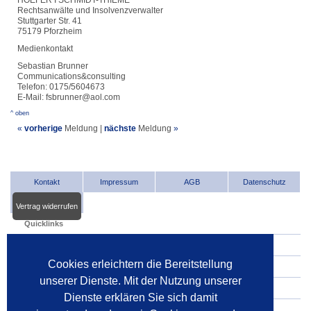
HOEFER I SCHMIDT-THIEME
Rechtsanwälte und Insolvenzverwalter
Stuttgarter Str. 41
75179 Pforzheim
Medienkontakt
Sebastian Brunner
Communications&consulting
Telefon: 0175/5604673
E-Mail: fsbrunner@aol.com
^ oben
«
vorherige
Meldung
|
nächste
Meldung
»
Kontakt
Impressum
AGB
Datenschutz
Vertrag widerrufen
Quicklinks
INDat.basis
Cookies erleichtern die Bereitstellung
INDat.extra
unserer Dienste. Mit der Nutzung unserer
Verwalter im Internet
Dienste erklären Sie sich damit
Dienstleister im Internet