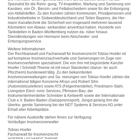
Spezialist für die Reini- gung, TV-Inspektion, Wartung und Sanierung von
Kanälen, von Öl-, Benzin- und Fettabscheidern sowie für die Entsorgung
von Abfallstoffen. Zu den Kunden zählen Kommunen, Privatpersonen und
Industriebetriebe in Südwestdeutschland und Teilen Bayerns, die Her-
mann Kanaltechnik die Sicherheit von insgesamt mehreren tausend
Kilometern von Abwas- serkanälen anvertraut haben. Hunderte von
Tankstellen in Baden-Württemberg nutzen da- rüber hinaus
Dienstleistungen von Hermann beim Abscheider- und
Entsorgungsservice.
Weitere Informationen:
Der Rechtsanwalt und Fachanwalt für Insolvenzrecht Tobias Hoefer ist
auf komplexe Insolvenzsachverhalte und Sanierungen im Zuge von
Insolvenzverfahren spezialisiert. Die von ihm mit begründete Kanzlei
Hoefer I Schmidt-Thieme ist mit neun Standorten (darun- ter auch
Pforzheim) bundesweit tätig. Zu den bekanntesten
Insolvenzverwaltungen und Sa- nierungen von Tobias Hoefer zählen die
international tätigen Konzerne AKsys und Robert Sihn
(Automobilzulieferer) sowie ATS (Felgenhersteller), Friedmann-Stahl,
Livingston Elect- ronic Services, Pfirmann-Bau, der
Instrumentenhersteller Schreiber & Keilwerth sowie der Internationale
Club e.V. Baden-Baden (Galopprennsport). Jüngst gelang ihm die
übertra- gende Sanierung bei der NDT Systems & Services AG unter
Erhalt aller Arbeitsplätze.
Für nähere Auskünfte stehen Ihnen zur Verfügung:
Vorläufiger Insolvenzverwalter
Tobias Hoefer
Fachanwalt für Insolvenzrecht