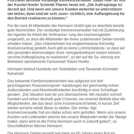
Pforzheim bestellte vorläufige Insolvenzverwalter Tobias Hoe- fer von
der Kanzlei Hoefer Schmidt-Thieme heute mit. „Die Auftragslage ist
derzeit gut. Und wenn uns unsere Kunden weiterhin so unterstützen
wie bisher, dann sind wir sehr zuver- sichtlich, eine Auffanglösung für
den Betrieb realisieren zu können.“
Für die rund 40 Mitarbeiter der Hermann GmbH gab es ebenfalls bereits
gute Nachrichten. Der vorläufige Insolvenzverwalter hat mit Zustimmung
der Agentur für Arbeit die Vorfinanzie- rung des Insolvenzgeldes
umgesetzt, so dass die Mitarbeiter die ihnen zustehenden Gelder bereits
erhalten haben. „Das Unternehmen hat vergleichsweise frühzeitig
Insolvenzantrag gestellt. Auch gibt es keine Lohnrückstände, so dass wir
den gesamten dreimonatigen Insol- venzgeldzeitraum nutzen können,
um eine Auffanglösung zu realisieren“, so der auf die Sa- nierung von
Betrieben spezialisierte Fachanwalt Tobias Hoefer.
Hermann betreut Hunderte von Tankstellen und Tausende Kilometer
Kanalnetz
Das bekannte Familienunternehmen war aufgrund von fehl
geschlagenen Finanzierungsver- handlungen bei gleichzeitig hohen
Außenständen und Altverbindlichkeiten kurzfristig in eine Schieflage
geraten. „Die Situation kam für uns überraschend. Wir mussten schnell
handeln und sehen deshalb gute Chancen, um unseren Betrieb über die
Möglichkeiten, die das deut- sche Insolvenzrecht bietet, in kurzer Zeit
wieder auf eine solide Basis zu stellen. Der vorläu- fige
Insolvenzverwalter hat uns dabei schon sehr geholfen. Wenn uns unsere
Kunden und Lieferanten ebenso wie unsere Mitarbeiter weiter die Stange
halten, dann wird es die Firma Hermann auch in Zukunft geben“, so
Geschäftsführer Werner Hermann.
Die Hermann GmbH genießt seit mehr als 60 Jahren einen Ruf als