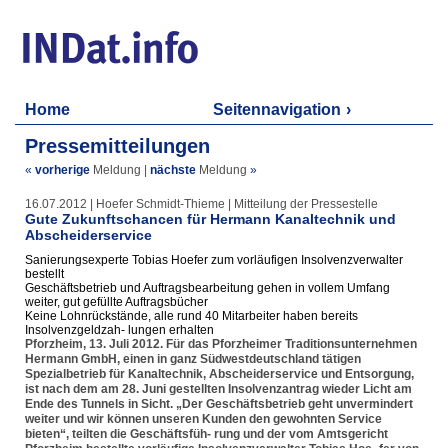
Home
Seitennavigation
Pressemitteilungen
«
vorherige
Meldung
|
nächste
Meldung
»
16.07.2012 | Hoefer Schmidt-Thieme | Mitteilung der Pressestelle
Gute Zukunftschancen für Hermann Kanaltechnik und
Abscheiderservice
Sanierungsexperte Tobias Hoefer zum vorläufigen Insolvenzverwalter
bestellt
Geschäftsbetrieb und Auftragsbearbeitung gehen in vollem Umfang
weiter, gut gefüllte Auftragsbücher
Keine Lohnrückstände, alle rund 40 Mitarbeiter haben bereits
Insolvenzgeldzah- lungen erhalten
Pforzheim, 13. Juli 2012. Für das Pforzheimer Traditionsunternehmen
Hermann GmbH, einen in ganz Südwestdeutschland tätigen
Spezialbetrieb für Kanaltechnik, Abscheiderservice und Entsorgung,
ist nach dem am 28. Juni gestellten Insolvenzantrag wieder Licht am
Ende des Tunnels in Sicht. „Der Geschäftsbetrieb geht unvermindert
weiter und wir können unseren Kunden den gewohnten Service
bieten“, teilten die Geschäftsfüh- rung und der vom Amtsgericht