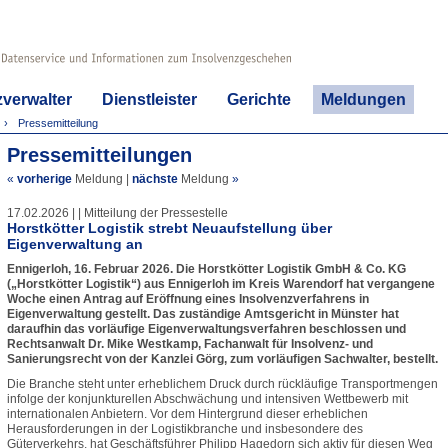
zverwalter
Dienstleister
Gerichte
Meldungen
Pressemitteilung
Pressemitteilungen
«
vorherige
Meldung
|
nächste
Meldung
»
17.02.2026 | | Mitteilung der Pressestelle
Horstkötter Logistik strebt Neuaufstellung über
Eigenverwaltung an
Ennigerloh, 16. Februar 2026. Die Horstkötter Logistik GmbH & Co. KG
(„Horstkötter Logistik“) aus Ennigerloh im Kreis Warendorf hat vergangene
Woche einen Antrag auf Eröffnung eines Insolvenzverfahrens in
Eigenverwaltung gestellt. Das zuständige Amtsgericht in Münster hat
daraufhin das vorläufige Eigenverwaltungsverfahren beschlossen und
Rechtsanwalt Dr. Mike Westkamp, Fachanwalt für Insolvenz- und
Sanierungsrecht von der Kanzlei Görg, zum vorläufigen Sachwalter, bestellt.
Die Branche steht unter erheblichem Druck durch rückläufige Transportmengen
infolge der konjunkturellen Abschwächung und intensiven Wettbewerb mit
internationalen Anbietern. Vor dem Hintergrund dieser erheblichen
Herausforderungen in der Logistikbranche und insbesondere des
Güterverkehrs, hat Geschäftsführer Philipp Hagedorn sich aktiv für diesen Weg