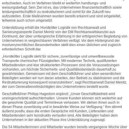
entschieden. Auch im Verfahren bleibt er weiterhin handlungs- und
weisungsbefugt. Sein Ziel ist es, das Unternehmen finanzwirtschaftlich sowie
leistungswirtschaftlich zu restrukturieren und somit für die Zukunft neu
aufzustellen. Erste Maßnahmen wurden bereits erkannt und sind eingeleitet,
teilweise auch schon umgesetzt.
Unterstützung erhält die Horstkötter Logistik von Rechtsanwalt und
Sanierungsexperte Daniel Meintz von der DM Rechtsanwaltskanzlei aus
Dortmund, der über umfangreiche Erfahrung in der erfolgreichen Begleitung von
Unternehmen in vergleichbaren Verfahren verfügt. Vor dem Hintergrund der
insolvenzrechtlichen Besonderheiten stellt dies einen üblichen und zugleich
erforderlichen Schritt dar.
„Horstkötter Logistik steht für sichere, zuverlässige und umweltbewusste
Transporte chemischer Flüssigkeiten. Mit moderner Technik, qualifizierten
Mitarbeitenden und klar strukturierten Prozessen sind die Voraussetzungen
vorhanden, um höchste Sicherheits- und Qualitätsstandards dauerhaft zu
gewährleisten. Gemeinsam mit dem Geschäftsführer und allen wesentlichen
Beteiligten werden wir nun daran arbeiten, den Betrieb zu stabilisieren und die
Restrukturierung konsequent voranzutreiben“, sagt Rechtsanwalt Daniel Meintz,
der zum Generalbevollmächtigten des Unternehmens bestellt wurde.
Geschäftsführer Philipp Hagedorn ergänzt: „Unser Geschäftsbetrieb wird
uneingeschränkt aufrechterhalten. Unsere Kunden können sich weiterhin auf
die gewohnte Qualität und Termintreue verlassen. Wir stehen ihnen auch in
dieser Phase zuverlässig und in bewährter Weise zur Verfügung.“ Ihm stimmt
äußerst positiv, dass die ersten Gespräche mit Kunden, Lieferanten und
Mitarbeitenden sehr konstruktiv verlaufen sind. Alle Beteiligten haben dem
Unternehmen in der aktuellen Phase ihre Unterstützung zugesagt.
Die 54 Mitarbeiterinnen und Mitarbeiter wurden bereits vergangene Woche über