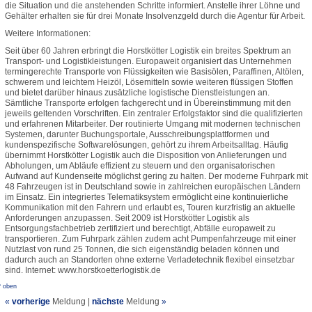
die Situation und die anstehenden Schritte informiert. Anstelle ihrer Löhne und
Gehälter erhalten sie für drei Monate Insolvenzgeld durch die Agentur für Arbeit.
Weitere Informationen:
Seit über 60 Jahren erbringt die Horstkötter Logistik ein breites Spektrum an
Transport- und Logistikleistungen. Europaweit organisiert das Unternehmen
termingerechte Transporte von Flüssigkeiten wie Basisölen, Paraffinen, Altölen,
schwerem und leichtem Heizöl, Lösemitteln sowie weiteren flüssigen Stoffen
und bietet darüber hinaus zusätzliche logistische Dienstleistungen an.
Sämtliche Transporte erfolgen fachgerecht und in Übereinstimmung mit den
jeweils geltenden Vorschriften. Ein zentraler Erfolgsfaktor sind die qualifizierten
und erfahrenen Mitarbeiter. Der routinierte Umgang mit modernen technischen
Systemen, darunter Buchungsportale, Ausschreibungsplattformen und
kundenspezifische Softwarelösungen, gehört zu ihrem Arbeitsalltag. Häufig
übernimmt Horstkötter Logistik auch die Disposition von Anlieferungen und
Abholungen, um Abläufe effizient zu steuern und den organisatorischen
Aufwand auf Kundenseite möglichst gering zu halten. Der moderne Fuhrpark mit
48 Fahrzeugen ist in Deutschland sowie in zahlreichen europäischen Ländern
im Einsatz. Ein integriertes Telematiksystem ermöglicht eine kontinuierliche
Kommunikation mit den Fahrern und erlaubt es, Touren kurzfristig an aktuelle
Anforderungen anzupassen. Seit 2009 ist Horstkötter Logistik als
Entsorgungsfachbetrieb zertifiziert und berechtigt, Abfälle europaweit zu
transportieren. Zum Fuhrpark zählen zudem acht Pumpenfahrzeuge mit einer
Nutzlast von rund 25 Tonnen, die sich eigenständig beladen können und
dadurch auch an Standorten ohne externe Verladetechnik flexibel einsetzbar
sind. Internet: www.horstkoetterlogistik.de
^ oben
«
vorherige
Meldung
|
nächste
Meldung
»