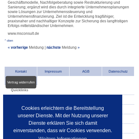
Geschäftsmodelle, Nachfolgeberatung sowie Restrukturierung und
Sanierung; ergänzt wird dies durch integrierte Unternehmensplanungen
sowie Lösungen zur Unternehmenssteuerung und
Unternehmensfinanzierung. Ziel ist die Entwicklung tragfähiger,
praxisnaher und nachhaltiger Konzepte zur Sicherung des langfristigen
Erfolgs mittelständischer Unternehmen.
www.msconsult.de
^ oben
«
vorherige
Meldung
|
nächste
Meldung
»
Kontakt
Impressum
AGB
Datenschutz
Vertrag widerrufen
Quicklinks
INDat.basis
Cookies erleichtern die Bereitstellung
INDat.extra
unserer Dienste. Mit der Nutzung unserer
Verwalter im Internet
Dienste erklären Sie sich damit
Dienstleister im Internet
einverstanden, dass wir Cookies verwenden.
Gerichte
Weitere Informationen