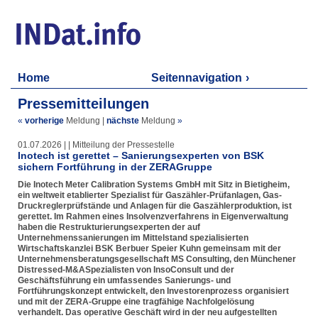
Home
Seitennavigation
Pressemitteilungen
«
vorherige
Meldung
|
nächste
Meldung
»
01.07.2026 | | Mitteilung der Pressestelle
Inotech ist gerettet – Sanierungsexperten von BSK
sichern Fortführung in der ZERAGruppe
Die Inotech Meter Calibration Systems GmbH mit Sitz in Bietigheim,
ein weltweit etablierter Spezialist für Gaszähler-Prüfanlagen, Gas-
Druckreglerprüfstände und Anlagen für die Gaszählerproduktion, ist
gerettet. Im Rahmen eines Insolvenzverfahrens in Eigenverwaltung
haben die Restrukturierungsexperten der auf
Unternehmenssanierungen im Mittelstand spezialisierten
Wirtschaftskanzlei BSK Berbuer Speier Kuhn gemeinsam mit der
Unternehmensberatungsgesellschaft MS Consulting, den Münchener
Distressed-M&ASpezialisten von InsoConsult und der
Geschäftsführung ein umfassendes Sanierungs- und
Fortführungskonzept entwickelt, den Investorenprozess organisiert
und mit der ZERA-Gruppe eine tragfähige Nachfolgelösung
verhandelt. Das operative Geschäft wird in der neu aufgestellten