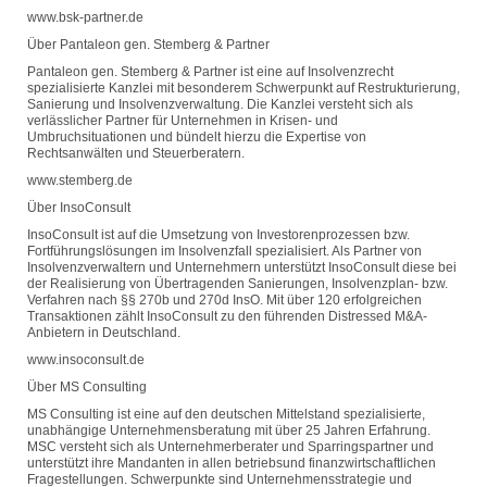
www.bsk-partner.de
Über Pantaleon gen. Stemberg & Partner
Pantaleon gen. Stemberg & Partner ist eine auf Insolvenzrecht
spezialisierte Kanzlei mit besonderem Schwerpunkt auf Restrukturierung,
Sanierung und Insolvenzverwaltung. Die Kanzlei versteht sich als
verlässlicher Partner für Unternehmen in Krisen- und
Umbruchsituationen und bündelt hierzu die Expertise von
Rechtsanwälten und Steuerberatern.
www.stemberg.de
Über InsoConsult
InsoConsult ist auf die Umsetzung von Investorenprozessen bzw.
Fortführungslösungen im Insolvenzfall spezialisiert. Als Partner von
Insolvenzverwaltern und Unternehmern unterstützt InsoConsult diese bei
der Realisierung von Übertragenden Sanierungen, Insolvenzplan- bzw.
Verfahren nach §§ 270b und 270d InsO. Mit über 120 erfolgreichen
Transaktionen zählt InsoConsult zu den führenden Distressed M&A-
Anbietern in Deutschland.
www.insoconsult.de
Über MS Consulting
MS Consulting ist eine auf den deutschen Mittelstand spezialisierte,
unabhängige Unternehmensberatung mit über 25 Jahren Erfahrung.
MSC versteht sich als Unternehmerberater und Sparringspartner und
unterstützt ihre Mandanten in allen betriebsund finanzwirtschaftlichen
Fragestellungen. Schwerpunkte sind Unternehmensstrategie und