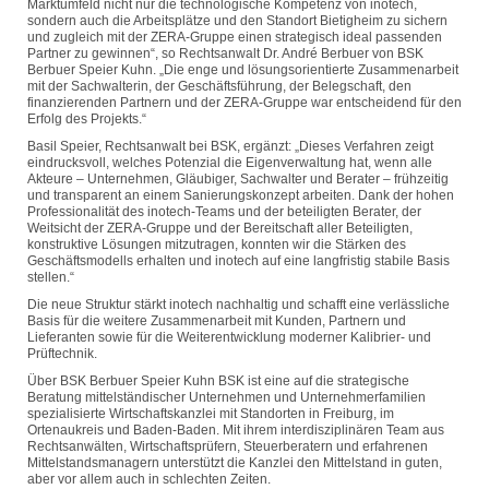
Marktumfeld nicht nur die technologische Kompetenz von inotech,
sondern auch die Arbeitsplätze und den Standort Bietigheim zu sichern
und zugleich mit der ZERA-Gruppe einen strategisch ideal passenden
Partner zu gewinnen“, so Rechtsanwalt Dr. André Berbuer von BSK
Berbuer Speier Kuhn. „Die enge und lösungsorientierte Zusammenarbeit
mit der Sachwalterin, der Geschäftsführung, der Belegschaft, den
finanzierenden Partnern und der ZERA-Gruppe war entscheidend für den
Erfolg des Projekts.“
Basil Speier, Rechtsanwalt bei BSK, ergänzt: „Dieses Verfahren zeigt
eindrucksvoll, welches Potenzial die Eigenverwaltung hat, wenn alle
Akteure – Unternehmen, Gläubiger, Sachwalter und Berater – frühzeitig
und transparent an einem Sanierungskonzept arbeiten. Dank der hohen
Professionalität des inotech-Teams und der beteiligten Berater, der
Weitsicht der ZERA-Gruppe und der Bereitschaft aller Beteiligten,
konstruktive Lösungen mitzutragen, konnten wir die Stärken des
Geschäftsmodells erhalten und inotech auf eine langfristig stabile Basis
stellen.“
Die neue Struktur stärkt inotech nachhaltig und schafft eine verlässliche
Basis für die weitere Zusammenarbeit mit Kunden, Partnern und
Lieferanten sowie für die Weiterentwicklung moderner Kalibrier- und
Prüftechnik.
Über BSK Berbuer Speier Kuhn BSK ist eine auf die strategische
Beratung mittelständischer Unternehmen und Unternehmerfamilien
spezialisierte Wirtschaftskanzlei mit Standorten in Freiburg, im
Ortenaukreis und Baden-Baden. Mit ihrem interdisziplinären Team aus
Rechtsanwälten, Wirtschaftsprüfern, Steuerberatern und erfahrenen
Mittelstandsmanagern unterstützt die Kanzlei den Mittelstand in guten,
aber vor allem auch in schlechten Zeiten.