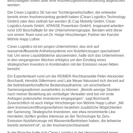
Beschäftigten sollen über eine Insolvenzgeldvorfinanzierung abgesichert
werden.
Die Clean Logistics SE hat vier Tochtergesellschaften, die entweder
bereits einen Insolvenzantrag gestellt haben (Clean Logistics Technology
GmbH) oder dies zeitnah tun werden (E-Cap Mobility GmbH, Clean
Logistics Assets GmbH, XPANSE Powertrain GmbH). Insgesamt arbeiten
rund 100 Beschäftigte für die Unternehmensgruppe. Beraten wird diese
von einem Team rund um Dr. Helge Hirschberger, Partner der Kanzlei
Möhrle Happ Luther.
Clean Logistics ist ein junges Unternehmen, das sich auf
wasserstoffbasierte Antriebssysteme von Nutzfahrzeugen spezialisiert
hat. Um seine Liquiditätskrise abzuwenden, hatte sich das Unternehmen
in den vergangenen Wochen erfolglos um den Einstieg eines
strategischen Investors in Kombination mit der Emission neuer Aktien
bemüht.
Ein Expertenteam rund um die REIMER-Rechtsanwälte Peter-Alexander
Borchardt, Hendrik Gittermann und Lale Meyer fokussiert sich derzeit auf
die betriebswirtschaftliche Bestandsaufnahme, um anschießend
Sanierungsoptionen ausarbeiten zu können. „Bereits wenige Stunden
nach meiner Bestellung als vorläufiger Verwalter sind bei mir erste
Anfragen potenzieller Investoren eingegangen“, sagt Borchardt.
Zuversichtlich ist auch Helge Hirschberger von Möhrle Happ Luther: „Mit
dem Insolvenzeröffnungsverfahren bestehen zusätzliche Möglichkeiten
der Sanierung. Strategische Investoren, wie etwa renommierte Lkw-
Hersteller, dürften großes Interesse an der Technologie für Zero-
Emission-Nutzfahrzeuge mit Wasserstoffantrieben haben, die teilweise
bereits serienreif ist“, so der Insolvenzrechtsanwalt.
In der Branche hatte sich Clean Logistics in der Vergangenheit einen