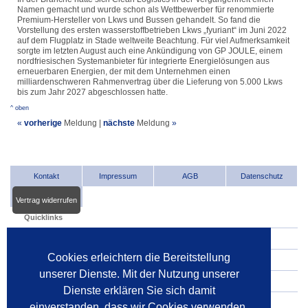
Namen gemacht und wurde schon als Wettbewerber für renommierte
Premium-Hersteller von Lkws und Bussen gehandelt. So fand die
Vorstellung des ersten wasserstoffbetrieben Lkws „fyuriant“ im Juni 2022
auf dem Flugplatz in Stade weltweite Beachtung. Für viel Aufmerksamkeit
sorgte im letzten August auch eine Ankündigung von GP JOULE, einem
nordfriesischen Systemanbieter für integrierte Energielösungen aus
erneuerbaren Energien, der mit dem Unternehmen einen
milliardenschweren Rahmenvertrag über die Lieferung von 5.000 Lkws
bis zum Jahr 2027 abgeschlossen hatte.
^ oben
«
vorherige
Meldung
|
nächste
Meldung
»
Kontakt
Impressum
AGB
Datenschutz
Vertrag widerrufen
Quicklinks
INDat.basis
Cookies erleichtern die Bereitstellung
INDat.extra
unserer Dienste. Mit der Nutzung unserer
Verwalter im Internet
Dienste erklären Sie sich damit
Dienstleister im Internet
einverstanden, dass wir Cookies verwenden.