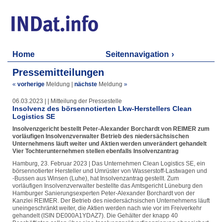
Home
Seitennavigation
Pressemitteilungen
«
vorherige
Meldung
|
nächste
Meldung
»
06.03.2023 | | Mitteilung der Pressestelle
Insolvenz des börsennotierten Lkw-Herstellers Clean
Logistics SE
Insolvenzgericht bestellt Peter-Alexander Borchardt von REIMER zum
vorläufigen Insolvenzverwalter Betrieb des niedersächsischen
Unternehmens läuft weiter und Aktien werden unverändert gehandelt
Vier Tochterunternehmen stellen ebenfalls Insolvenzantrag
Hamburg, 23. Februar 2023 | Das Unternehmen Clean Logistics SE, ein
börsennotierter Hersteller und Umrüster von Wasserstoff-Lastwagen und
-Bussen aus Winsen (Luhe), hat Insolvenzantrag gestellt. Zum
vorläufigen Insolvenzverwalter bestellte das Amtsgericht Lüneburg den
Hamburger Sanierungsexperten Peter-Alexander Borchardt von der
Kanzlei REIMER. Der Betrieb des niedersächsischen Unternehmens läuft
uneingeschränkt weiter, die Aktien werden nach wie vor im Freiverkehr
gehandelt (ISIN DE000A1YDAZ7). Die Gehälter der knapp 40