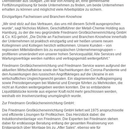
Dienstleister aus Stuttgart. Ziel war von Anfang an, eine gemeinsame
Fortführungslösung für beide Unternehmen zu finden, um beide Unternehmen
erhalten zu können und möglichst viele Arbeitsplätze zu sichern.
Einzigartiges Fachwissen und Branchen-Knowhow
„Wir sind stolz auf das Vertrauen, das uns mit diesem Schritt ausgesprochen
wurde“, sagt Nicholas Müllem, Geschäftsführer der Metall-Chemie Holding aus
Hamburg, zu der die neu gegründete Friedmann Großkücheneinrichtung GmbH
& Co. KG gehört. „Die Dichte an Fachwissen und Branchen-Knowhow innerhalb
der Unternehmen ist praktisch einzigartig und wir heißen unsere neuen
Kolleginnen und Kollegen herzlich willkommen. Unsere Kunden – von
regionalen Mittelständlern bis zu europäischen Unternehmensgruppen –
profitieren unverändert von unserer hohen Servicequalität. Alle Services und
Wartungsverträge werden nahtlos und vertragsgemäß weitergeführt.“
Friedmann Großkücheneinrichtung und Friedmann Service waren aufgrund der
aktuellen Wirtschaftskrise sowie der Nachwirkungen der Corona-Pandemie und
den Auswirkungen des russischen Angriffskrieges auf die Ukraine in ein
wirtschaftliches Ungleichgewicht geraten. Ein stagnierender Auftragseingang
sowie Preissteigerungen bei Material und Energie führten zu Mehrkosten, die
nicht an Kunden weitergegeben werden konnten. Die so entstandene
Liquiditätslücke konnte aus eigener Kraft nicht mehr geschlossen werden,
weshalb ein Insolvenzantrag unumgänglich wurde.
Zur Friedmann Großkücheneinrichtung GmbH:
Die Friedmann Großkücheneinrichtung GmbH liefert seit 1975 anspruchsvolle
und effiziente Lösungen für Profiküchen. Das Herzstück dabei: die
Induktionsherdanlage von Friedmann. Die Experten bei Friedmann stehen
dabei für erstklassige Beratung entlang der gesamten Realisierung von
Erstgespräch über Montage bis zu „After Sales“, ebenso wie für