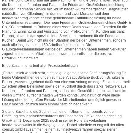
Kanzlei Schultze & Braun hat gute Nachrichten für die Beschäftigten, aber auch
die Kunden, Lieferanten und Partner der Friedmann Großkücheneinrichtung
und der Friedmann Service mit Sitz im baden-württembergischen Berghaupten
(südöstlich von Offenburg): In den nur rund zwei Monaten seit dem
Insolvenzantrag konnte er eine gemeinsame Fortführungslösung für beide
Unternehmen realisieren. Die neue Friedmann Großkücheneinrichtung GmbH &
Co. KG übernimmt im Rahmen eines Asset Deals sowohl den Experten für die
Planung, Einrichtung und Ausstattung von Profiküchen mit Kunden aus ganz
Europa, als auch das spezialisierte Serviceunternehmen für die Friedmann-
Küchen. Damit wird nicht nur der Standort der beiden Unternehmen, sondern
auch alle insgesamt rund 50 Arbeitsplätze erhalten. Die
Gläubigerversammlungen der beiden Unternehmen haben beiden Verkäufen
zugestimmt und alle Mitarbeitenden wurden bereits über die positive
Entwicklung informiert.
Enge Zusammenarbeit aller Prozessbeteiligten
„Es freut mich wirklich sehr, eine so gute gemeinsame Fortführungslösung für
beide Unternehmen gefunden zu haben“, sagt Stefano Buck von Schultze &
Braun. „Ausschlaggebend dafür war eine von Anfang an enge Zusammenarbeit
zwischen allen Beteiligten sowie der Rückhalt durch das starke Netzwerk aus
Kunden, Lieferanten und Partnern, sodass der Geschäftsbetrieb stabil und im
vollen Umfang aufrechterhalten werden konnte. Und natürlich wäre diese
Lösung ohne den großen Einsatz der Mitarbeitenden unmöglich gewesen.
Dafür möchte ich mich noch einmal herzlich bedanken.“
Stefano Buck hatte die Suche nach einem Übernehmer bereits vor der
Eröffnung des Insolvenzverfahrens der Friedmann Großkücheneinrichtung
GmbH am 1. Dezember 2025 noch in seiner Rolle als vorläufiger
Insolvenzverwalter in die Wege geleitet. Dabei arbeitete er eng mit der allea
consult GmbH zusammen, einem auf Insolvenzverfahren spezialisierten