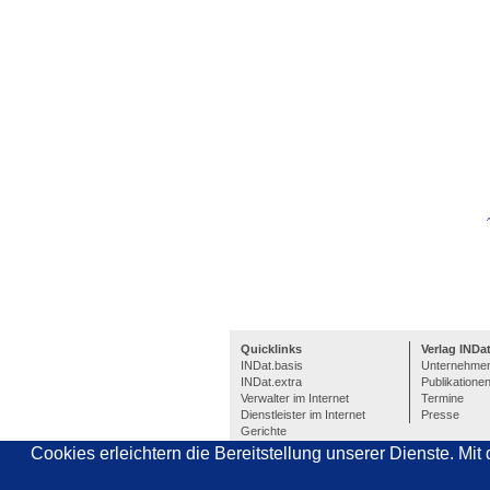
Quicklinks
Verlag INDa
INDat.basis
Unternehme
INDat.extra
Publikatione
Verwalter im Internet
Termine
Dienstleister im Internet
Presse
Gerichte
Pressespiegel
Cookies erleichtern die Bereitstellung unserer Dienste. Mi
Pressemitteilungen