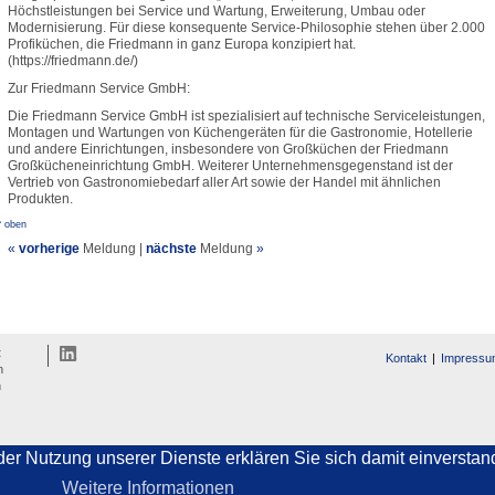
Höchstleistungen bei Service und Wartung, Erweiterung, Umbau oder
Modernisierung. Für diese konsequente Service-Philosophie stehen über 2.000
Profiküchen, die Friedmann in ganz Europa konzipiert hat.
(https://friedmann.de/)
Zur Friedmann Service GmbH:
Die Friedmann Service GmbH ist spezialisiert auf technische Serviceleistungen,
Montagen und Wartungen von Küchengeräten für die Gastronomie, Hotellerie
und andere Einrichtungen, insbesondere von Großküchen der Friedmann
Großkücheneinrichtung GmbH. Weiterer Unternehmensgegenstand ist der
Vertrieb von Gastronomiebedarf aller Art sowie der Handel mit ähnlichen
Produkten.
^ oben
«
vorherige
Meldung
|
nächste
Meldung
»
t
Kontakt
Impressu
n
n
t der Nutzung unserer Dienste erklären Sie sich damit einverst
Weitere Informationen