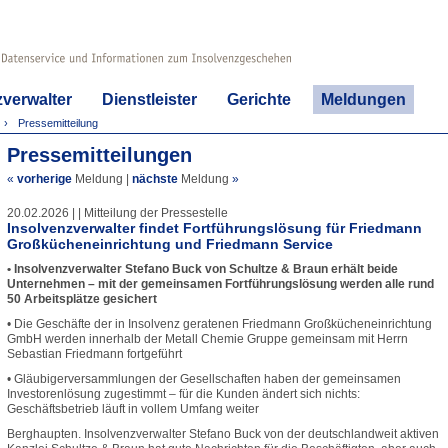
zverwalter
Dienstleister
Gerichte
Meldungen
Pressemitteilung
Pressemitteilungen
«
vorherige
Meldung
|
nächste
Meldung
»
20.02.2026 | | Mitteilung der Pressestelle
Insolvenzverwalter findet Fortführungslösung für Friedmann
Großkücheneinrichtung und Friedmann Service
• Insolvenzverwalter Stefano Buck von Schultze & Braun erhält beide
Unternehmen – mit der gemeinsamen Fortführungslösung werden alle rund
50 Arbeitsplätze gesichert
• Die Geschäfte der in Insolvenz geratenen Friedmann Großkücheneinrichtung
GmbH werden innerhalb der Metall Chemie Gruppe gemeinsam mit Herrn
Sebastian Friedmann fortgeführt
• Gläubigerversammlungen der Gesellschaften haben der gemeinsamen
Investorenlösung zugestimmt – für die Kunden ändert sich nichts:
Geschäftsbetrieb läuft in vollem Umfang weiter
Berghaupten. Insolvenzverwalter Stefano Buck von der deutschlandweit aktiven