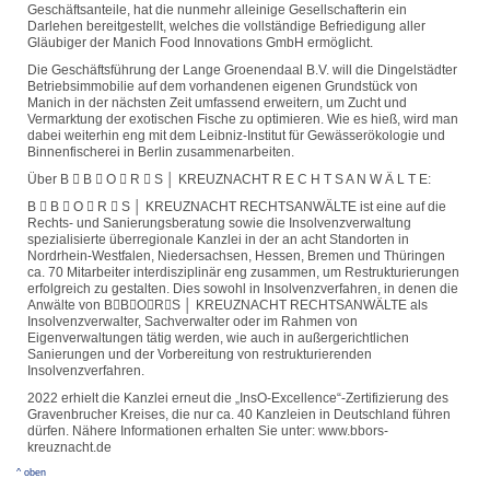
Geschäftsanteile, hat die nunmehr alleinige Gesellschafterin ein
Darlehen bereitgestellt, welches die vollständige Befriedigung aller
Gläubiger der Manich Food Innovations GmbH ermöglicht.
Die Geschäftsführung der Lange Groenendaal B.V. will die Dingelstädter
Betriebsimmobilie auf dem vorhandenen eigenen Grundstück von
Manich in der nächsten Zeit umfassend erweitern, um Zucht und
Vermarktung der exotischen Fische zu optimieren. Wie es hieß, wird man
dabei weiterhin eng mit dem Leibniz-Institut für Gewässerökologie und
Binnenfischerei in Berlin zusammenarbeiten.
Über B  B  O  R  S │ KREUZNACHT R E C H T S A N W Ä L T E:
B  B  O  R  S │ KREUZNACHT RECHTSANWÄLTE ist eine auf die
Rechts- und Sanierungsberatung sowie die Insolvenzverwaltung
spezialisierte überregionale Kanzlei in der an acht Standorten in
Nordrhein-Westfalen, Niedersachsen, Hessen, Bremen und Thüringen
ca. 70 Mitarbeiter interdisziplinär eng zusammen, um Restrukturierungen
erfolgreich zu gestalten. Dies sowohl in Insolvenzverfahren, in denen die
Anwälte von BBORS │ KREUZNACHT RECHTSANWÄLTE als
Insolvenzverwalter, Sachverwalter oder im Rahmen von
Eigenverwaltungen tätig werden, wie auch in außergerichtlichen
Sanierungen und der Vorbereitung von restrukturierenden
Insolvenzverfahren.
2022 erhielt die Kanzlei erneut die „InsO-Excellence“-Zertifizierung des
Gravenbrucher Kreises, die nur ca. 40 Kanzleien in Deutschland führen
dürfen. Nähere Informationen erhalten Sie unter: www.bbors-
kreuznacht.de
^ oben