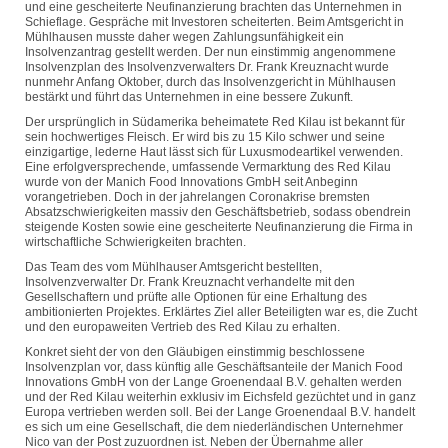
und eine gescheiterte Neufinanzierung brachten das Unternehmen in
Schieflage. Gespräche mit Investoren scheiterten. Beim Amtsgericht in
Mühlhausen musste daher wegen Zahlungsunfähigkeit ein
Insolvenzantrag gestellt werden. Der nun einstimmig angenommene
Insolvenzplan des Insolvenzverwalters Dr. Frank Kreuznacht wurde
nunmehr Anfang Oktober, durch das Insolvenzgericht in Mühlhausen
bestärkt und führt das Unternehmen in eine bessere Zukunft.
Der ursprünglich in Südamerika beheimatete Red Kilau ist bekannt für
sein hochwertiges Fleisch. Er wird bis zu 15 Kilo schwer und seine
einzigartige, lederne Haut lässt sich für Luxusmodeartikel verwenden.
Eine erfolgversprechende, umfassende Vermarktung des Red Kilau
wurde von der Manich Food Innovations GmbH seit Anbeginn
vorangetrieben. Doch in der jahrelangen Coronakrise bremsten
Absatzschwierigkeiten massiv den Geschäftsbetrieb, sodass obendrein
steigende Kosten sowie eine gescheiterte Neufinanzierung die Firma in
wirtschaftliche Schwierigkeiten brachten.
Das Team des vom Mühlhauser Amtsgericht bestellten,
Insolvenzverwalter Dr. Frank Kreuznacht verhandelte mit den
Gesellschaftern und prüfte alle Optionen für eine Erhaltung des
ambitionierten Projektes. Erklärtes Ziel aller Beteiligten war es, die Zucht
und den europaweiten Vertrieb des Red Kilau zu erhalten.
Konkret sieht der von den Gläubigen einstimmig beschlossene
Insolvenzplan vor, dass künftig alle Geschäftsanteile der Manich Food
Innovations GmbH von der Lange Groenendaal B.V. gehalten werden
und der Red Kilau weiterhin exklusiv im Eichsfeld gezüchtet und in ganz
Europa vertrieben werden soll. Bei der Lange Groenendaal B.V. handelt
es sich um eine Gesellschaft, die dem niederländischen Unternehmer
Nico van der Post zuzuordnen ist. Neben der Übernahme aller