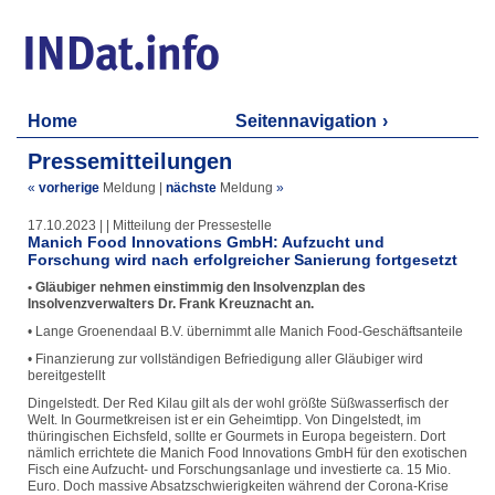
Home
Seitennavigation
Pressemitteilungen
«
vorherige
Meldung
|
nächste
Meldung
»
17.10.2023 | | Mitteilung der Pressestelle
Manich Food Innovations GmbH: Aufzucht und
Forschung wird nach erfolgreicher Sanierung fortgesetzt
• Gläubiger nehmen einstimmig den Insolvenzplan des
Insolvenzverwalters Dr. Frank Kreuznacht an.
• Lange Groenendaal B.V. übernimmt alle Manich Food-Geschäftsanteile
• Finanzierung zur vollständigen Befriedigung aller Gläubiger wird
bereitgestellt
Dingelstedt. Der Red Kilau gilt als der wohl größte Süßwasserfisch der
Welt. In Gourmetkreisen ist er ein Geheimtipp. Von Dingelstedt, im
thüringischen Eichsfeld, sollte er Gourmets in Europa begeistern. Dort
nämlich errichtete die Manich Food Innovations GmbH für den exotischen
Fisch eine Aufzucht- und Forschungsanlage und investierte ca. 15 Mio.
Euro. Doch massive Absatzschwierigkeiten während der Corona-Krise