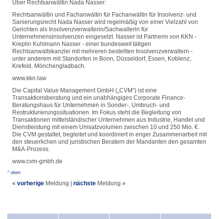
Über Rechtsanwältin Nada Nasser:
Rechtsanwältin und Fachanwältin für Fachanwältin für Insolvenz- und
Sanierungsrecht Nada Nasser wird regelmäßig von einer Vielzahl von
Gerichten als Insolvenzverwalterin/Sachwalterin für
Unternehmensinsolvenzen eingesetzt. Nasser ist Partnerin von KKN -
Kreplin Kuhlmann Nasser - einer bundesweit tätigen
Rechtsanwaltskanzlei mit mehreren bestellten Insolvenzverwaltern -
unter anderem mit Standorten in Bonn, Düsseldorf, Essen, Koblenz,
Krefeld, Mönchengladbach.
www.kkn.law
Die Capital Value Management GmbH („CVM“) ist eine
Transaktionsberatung und ein unabhängiges Corporate Finance-
Beratungshaus für Unternehmen in Sonder-, Umbruch- und
Restrukturierungssituationen. Im Fokus steht die Begleitung von
Transaktionen mittelständischer Unternehmen aus Industrie, Handel und
Dienstleistung mit einem Umsatzvolumen zwischen 10 und 250 Mio. €.
Die CVM gestaltet, begleitet und koordiniert in enger Zusammenarbeit mit
den steuerlichen und juristischen Beratern der Mandanten den gesamten
M&A-Prozess.
www.cvm-gmbh.de
^ oben
«
vorherige
Meldung
|
nächste
Meldung
»