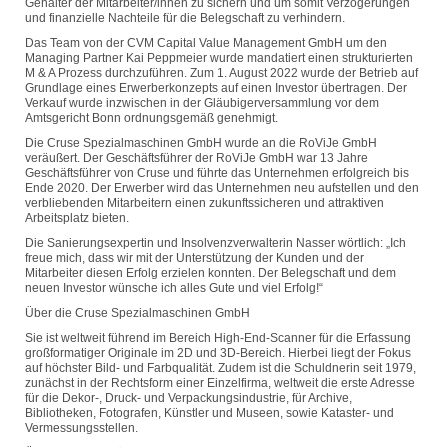
Gehälter der Mitarbeiter/innen zu sichern und um somit Verzögerungen
und finanzielle Nachteile für die Belegschaft zu verhindern.
Das Team von der CVM Capital Value Management GmbH um den
Managing Partner Kai Peppmeier wurde mandatiert einen strukturierten
M & A Prozess durchzuführen. Zum 1. August 2022 wurde der Betrieb auf
Grundlage eines Erwerberkonzepts auf einen Investor übertragen. Der
Verkauf wurde inzwischen in der Gläubigerversammlung vor dem
Amtsgericht Bonn ordnungsgemäß genehmigt.
Die Cruse Spezialmaschinen GmbH wurde an die RoViJe GmbH
veräußert. Der Geschäftsführer der RoViJe GmbH war 13 Jahre
Geschäftsführer von Cruse und führte das Unternehmen erfolgreich bis
Ende 2020. Der Erwerber wird das Unternehmen neu aufstellen und den
verbliebenden Mitarbeitern einen zukunftssicheren und attraktiven
Arbeitsplatz bieten.
Die Sanierungsexpertin und Insolvenzverwalterin Nasser wörtlich: „Ich
freue mich, dass wir mit der Unterstützung der Kunden und der
Mitarbeiter diesen Erfolg erzielen konnten. Der Belegschaft und dem
neuen Investor wünsche ich alles Gute und viel Erfolg!“
Über die Cruse Spezialmaschinen GmbH
Sie ist weltweit führend im Bereich High-End-Scanner für die Erfassung
großformatiger Originale im 2D und 3D-Bereich. Hierbei liegt der Fokus
auf höchster Bild- und Farbqualität. Zudem ist die Schuldnerin seit 1979,
zunächst in der Rechtsform einer Einzelfirma, weltweit die erste Adresse
für die Dekor-, Druck- und Verpackungsindustrie, für Archive,
Bibliotheken, Fotografen, Künstler und Museen, sowie Kataster- und
Vermessungsstellen.