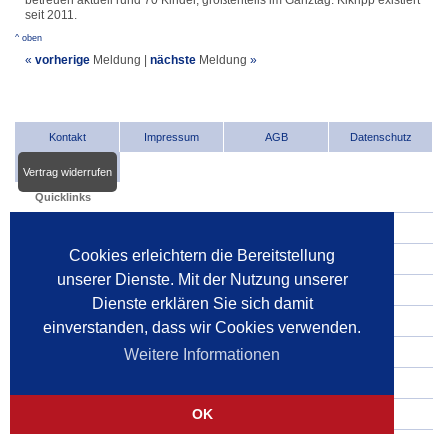
betreuen aktuell rund 70 Kinder, größtenteils im Ganztag. Kikripp existiert
seit 2011.
^ oben
«
vorherige
Meldung
|
nächste
Meldung
»
Kontakt
Impressum
AGB
Datenschutz
Vertrag widerrufen
Quicklinks
INDat.basis
Cookies erleichtern die Bereitstellung
INDat.extra
unserer Dienste. Mit der Nutzung unserer
Verwalter im Internet
Dienste erklären Sie sich damit
Dienstleister im Internet
einverstanden, dass wir Cookies verwenden.
Gerichte
Weitere Informationen
Pressespiegel
OK
Pressemitteilungen