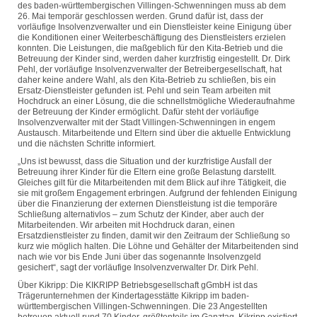
des baden-württembergischen Villingen-Schwenningen muss ab dem
26. Mai temporär geschlossen werden. Grund dafür ist, dass der
vorläufige Insolvenzverwalter und ein Dienstleister keine Einigung über
die Konditionen einer Weiterbeschäftigung des Dienstleisters erzielen
konnten. Die Leistungen, die maßgeblich für den Kita-Betrieb und die
Betreuung der Kinder sind, werden daher kurzfristig eingestellt. Dr. Dirk
Pehl, der vorläufige Insolvenzverwalter der Betreibergesellschaft, hat
daher keine andere Wahl, als den Kita-Betrieb zu schließen, bis ein
Ersatz-Dienstleister gefunden ist. Pehl und sein Team arbeiten mit
Hochdruck an einer Lösung, die die schnellstmögliche Wiederaufnahme
der Betreuung der Kinder ermöglicht. Dafür steht der vorläufige
Insolvenzverwalter mit der Stadt Villingen-Schwenningen in engem
Austausch. Mitarbeitende und Eltern sind über die aktuelle Entwicklung
und die nächsten Schritte informiert.
„Uns ist bewusst, dass die Situation und der kurzfristige Ausfall der
Betreuung ihrer Kinder für die Eltern eine große Belastung darstellt.
Gleiches gilt für die Mitarbeitenden mit dem Blick auf ihre Tätigkeit, die
sie mit großem Engagement erbringen. Aufgrund der fehlenden Einigung
über die Finanzierung der externen Dienstleistung ist die temporäre
Schließung alternativlos – zum Schutz der Kinder, aber auch der
Mitarbeitenden. Wir arbeiten mit Hochdruck daran, einen
Ersatzdienstleister zu finden, damit wir den Zeitraum der Schließung so
kurz wie möglich halten. Die Löhne und Gehälter der Mitarbeitenden sind
nach wie vor bis Ende Juni über das sogenannte Insolvenzgeld
gesichert“, sagt der vorläufige Insolvenzverwalter Dr. Dirk Pehl.
Über Kikripp: Die KIKRIPP Betriebsgesellschaft gGmbH ist das
Trägerunternehmen der Kindertagesstätte Kikripp im baden-
württembergischen Villingen-Schwenningen. Die 23 Angestellten