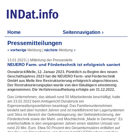
Home
Seitennavigation
Pressemitteilungen
«
vorherige
Meldung
|
nächste
Meldung
»
13.01.2023 | | Mitteilung der Pressestelle
NEUERO Farm- und Fördertechnik ist erfolgreich saniert
Osnabrück/Melle, 12. Januar 2023. Pünktlich zu Beginn des neuen
Geschäftsjahres 2023 hat die NEUERO Farm- und Fördertechnik
GmbH aus Melle ihre Restrukturierung erfolgreich abgeschlossen.
Der Restrukturierungsplan wurde von den Gläubigern einstimmig
angenommen. Die Verfahrensaufhebung erfolgte am 31.12.2022.
Das Unternehmen, das aktuell rund 50 Mitarbeitende beschäftigt, hatte
am 23.02.2022 beim Amtsgericht Osnabrück ein
Eigenverwaltungsverfahren beantragt. Das Familienunternehmen
besteht seit über hundert Jahren und ist marktführend bei Lagersystemen
und Silos im Bereich der Getreidelagerung, der Getreidetrocknung, der
Fördertechnik sowie der Mahl- und Mischtechnik „Made in Germany“. Es
erwirtschaftete in den vergangenen Jahren einen stabilen Umsatz von
rund 20 Mio. Euro. Etwa 50 Prozent des Gesamtumsatzes entfallen auf