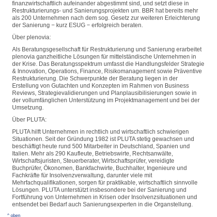
finanzwirtschaftlich aufeinander abgestimmt sind, und setzt diese in
Restrukturierungs- und Sanierungsprojekten um. BBR hat bereits mehr
als 200 Unternehmen nach dem sog. Gesetz zur weiteren Erleichterung
der Sanierung − kurz ESUG − erfolgreich beraten.
Über plenovia:
Als Beratungsgesellschaft für Restrukturierung und Sanierung erarbeitet
plenovia ganzheitliche Lösungen für mittelständische Unternehmen in
der Krise. Das Beratungsspektrum umfasst die Handlungsfelder Strategie
& Innovation, Operations, Finance, Risikomanagement sowie Präventive
Restrukturierung. Die Schwerpunkte der Beratung liegen in der
Erstellung von Gutachten und Konzepten im Rahmen von Business
Reviews, Strategievalidierungen und Planplausibilisierungen sowie in
der vollumfänglichen Unterstützung im Projektmanagement und bei der
Umsetzung.
Über PLUTA:
PLUTA hilft Unternehmen in rechtlich und wirtschaftlich schwierigen
Situationen. Seit der Gründung 1982 ist PLUTA stetig gewachsen und
beschäftigt heute rund 500 Mitarbeiter in Deutschland, Spanien und
Italien. Mehr als 290 Kaufleute, Betriebswirte, Rechtsanwälte,
Wirtschaftsjuristen, Steuerberater, Wirtschaftsprüfer, vereidigte
Buchprüfer, Ökonomen, Bankfachwirte, Buchhalter, Ingenieure und
Fachkräfte für Insolvenzverwaltung, darunter viele mit
Mehrfachqualifikationen, sorgen für praktikable, wirtschaftlich sinnvolle
Lösungen. PLUTA unterstützt insbesondere bei der Sanierung und
Fortführung von Unternehmen in Krisen oder Insolvenzsituationen und
entsendet bei Bedarf auch Sanierungsexperten in die Organstellung.
^ oben