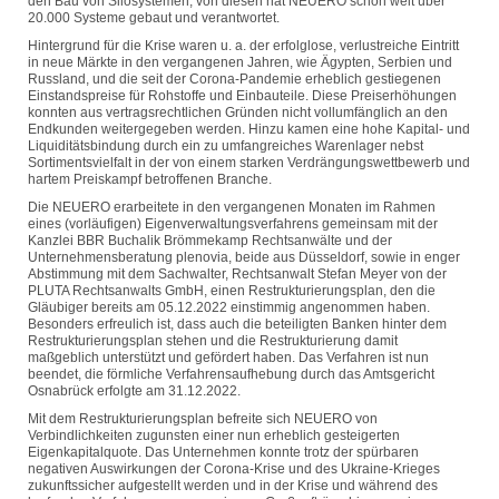
den Bau von Silosystemen; von diesen hat NEUERO schon weit über
20.000 Systeme gebaut und verantwortet.
Hintergrund für die Krise waren u. a. der erfolglose, verlustreiche Eintritt
in neue Märkte in den vergangenen Jahren, wie Ägypten, Serbien und
Russland, und die seit der Corona-Pandemie erheblich gestiegenen
Einstandspreise für Rohstoffe und Einbauteile. Diese Preiserhöhungen
konnten aus vertragsrechtlichen Gründen nicht vollumfänglich an den
Endkunden weitergegeben werden. Hinzu kamen eine hohe Kapital- und
Liquiditätsbindung durch ein zu umfangreiches Warenlager nebst
Sortimentsvielfalt in der von einem starken Verdrängungswettbewerb und
hartem Preiskampf betroffenen Branche.
Die NEUERO erarbeitete in den vergangenen Monaten im Rahmen
eines (vorläufigen) Eigenverwaltungsverfahrens gemeinsam mit der
Kanzlei BBR Buchalik Brömmekamp Rechtsanwälte und der
Unternehmensberatung plenovia, beide aus Düsseldorf, sowie in enger
Abstimmung mit dem Sachwalter, Rechtsanwalt Stefan Meyer von der
PLUTA Rechtsanwalts GmbH, einen Restrukturierungsplan, den die
Gläubiger bereits am 05.12.2022 einstimmig angenommen haben.
Besonders erfreulich ist, dass auch die beteiligten Banken hinter dem
Restrukturierungsplan stehen und die Restrukturierung damit
maßgeblich unterstützt und gefördert haben. Das Verfahren ist nun
beendet, die förmliche Verfahrensaufhebung durch das Amtsgericht
Osnabrück erfolgte am 31.12.2022.
Mit dem Restrukturierungsplan befreite sich NEUERO von
Verbindlichkeiten zugunsten einer nun erheblich gesteigerten
Eigenkapitalquote. Das Unternehmen konnte trotz der spürbaren
negativen Auswirkungen der Corona-Krise und des Ukraine-Krieges
zukunftssicher aufgestellt werden und in der Krise und während des