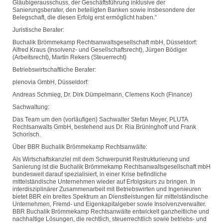
Gläubigerausschuss, der Geschäftsführung inklusive der
Sanierungsberater, den beteiligten Banken sowie insbesondere der
Belegschaft, die diesen Erfolg erst ermöglicht haben.“
Juristische Berater:
Buchalik Brömmekamp Rechtsanwaltsgesellschaft mbH, Düsseldorf:
Alfred Kraus (Insolvenz- und Gesellschaftsrecht), Jürgen Bödiger
(Arbeitsrecht), Martin Rekers (Steuerrecht)
Betriebswirtschaftliche Berater:
plenovia GmbH, Düsseldorf:
Andreas Schmieg, Dr. Dirk Dümpelmann, Clemens Koch (Finance)
Sachwaltung:
Das Team um den (vorläufigen) Sachwalter Stefan Meyer, PLUTA
Rechtsanwalts GmbH, bestehend aus Dr. Ria Brüninghoff und Frank
Schorisch.
Über BBR Buchalik Brömmekamp Rechtsanwälte:
Als Wirtschaftskanzlei mit dem Schwerpunkt Restrukturierung und
Sanierung ist die Buchalik Brömmekamp Rechtsanwaltsgesellschaft mbH
bundesweit darauf spezialisiert, in einer Krise befindliche
mittelständische Unternehmen wieder auf Erfolgskurs zu bringen. In
interdisziplinärer Zusammenarbeit mit Betriebswirten und Ingenieuren
bietet BBR ein breites Spektrum an Dienstleistungen für mittelständische
Unternehmen, Fremd- und Eigenkapitalgeber sowie Insolvenzverwalter.
BBR Buchalik Brömmekamp Rechtsanwälte entwickelt ganzheitliche und
nachhaltige Lösungen, die rechtlich, steuerrechtlich sowie betriebs- und