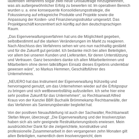
laufenden Verfahrens sogar zwei neue Großaufträge hinzugewinnen,
was als außergewöhnlicher Erfolg zu bewerten ist. Im operativen Bereich
wurden u. a. eine konsequente Konsolidierungsstrategie, die
Fokussierung auf ertragreiche Produkte und Projekte sowie die
Anpassung der Kosten- und Finanzierungsstruktur umgesetzt. Das
Projektgeschäft konzentriert sich künftig auf den deutschsprachigen
Raum.
„Das Eigenverwaltungsverfahren hat uns die Möglichkeit gegeben,
selbstbestimmt auf die starken Veränderungen im Markt zu reagieren.
Nach Abschluss des Verfahrens sehen wir uns nun nachhaltig gestärkt
und für die Zukunft gut gerüstet. Ich bedanke mich bei allen Beteiligten,
vor allem bei unseren Kunden und Lieferanten, für deren Unterstützung
und Vertrauen. Ganz besonders danke ich allen Mitarbeiterinnen und
Mitarbeitern ohne deren tatkräftigen Einsatz dieses Ergebnis undenkbar
gewesen wäre“, so Markus Hemmen, Geschäftsführer des
Unternehmens.
„NEUERO hat das Instrument der Eigenverwaltung frühzeitig und
hervorragend genutzt, um das Unternehmen wieder auf die Erfolgsspur
zu bringen und sich wettbewerbsfähig aufzustellen. Ich sehe hier eine
sehr positive Zukunft für das Unternehmen“, so Rechtsanwalt Alfred
Kraus von der Kanzlei BBR Buchalik Brömmekamp Rechtsanwälte, der
das Verfahren als Sanierungsberater begleitet hat.
Von der positiven Neuaufstellung ist auch der Sachwalter, Rechtsanwalt
Stefan Meyer, überzeugt: „Die Eigenverwaltung und der Insolvenzplan
haben sich als sehr geeignete Restrukturierungstools erwiesen. Mein
ausdrücklicher Dank für die zielgerichtete, konstruktive und
professionelle Zusammenarbeit in den vergangenen zehn Monaten gilt
allen Beteiligten, namentlich dem Insolvenzgericht, dem