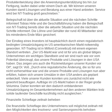
Produktentwicklung über die Anwendungsunterstützung bis hin zur
Fertigung, laufen dabei unter einem Dach ab. Wir können unseren
Kunden damit Lösungen und Beratung aus einer Hand anbieten. Service
wird bei NT-Trading groß geschrieben.“
Belegschaft ist über die aktuelle Situation und die nächsten Schritte
informiert Tobias Hirte und die Geschäftsführung haben die Belegschaft
von NT-Trading bereits über die aktuelle Situation und die nächsten
Schritte informiert. Die Löhne und Gehälter der rund 40 Mitarbeiter sind
bis mindestens Ende März gesichert.
Der Einstieg eines Investors ist hauptsächlich durch einen regulatorisch
bedingten Umsatzrückgang im US-amerikanischen Markt notwendig
geworden. NT-Trading ist in Milford (Conneticut) mit einem eigenen
Standort vertreten. „Der US-Markt war und ist für uns als global tätiges
Unternehmen ein wichtiges Standbein und wir sind nach wie vor vom
Potential überzeugt, das unsere Produkte und Lösungen in den USA
haben. Das zeigen uns auch die Rückmeldungen unserer Kunden vor
Ort“, sagt Dr. Voß. „Durch eine regulatorische Änderung, die so für uns
nicht vorhersehbar war und die unsere Produkte und Lösungen nun aber
erfüllen, haben sich unsere Umsätze in den USA anders als geplant
entwickelt. Viele unserer Kunden konnten uns zunächst nicht wie
gewohnt beauftragen. Aufträge im US-Markt haben in der Regel große
Volumina. Daher konnten wir den dadurch entstandenen
Umsatzrückgang im Gesamtunternehmen auf den anderen Märkten trotz
solide laufender Geschäfte kurzfristig nicht ausgleichen.“
Finanzielle Schieflage zeitnah beheben
Die finanzielle Schieflage des Unternehmens soll möglichst zeitnah mit
den Möglichkeiten des Insolvenz- und Sanierungsrechts behoben