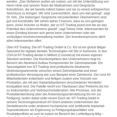
werden. „Das Verfahren wollen wir nutzen, um mit der Unterstützung von
Herrn Hirte und seinem Team die Maßnahmen und Gespräche
fortzuführen, die wir bereits initiiert haben und sie zu einem erfolgreichen
Abschluss zu bringen. Wir sind zuversichtlich, dass uns das gelingt“, sagt
Dr. Voß. „Die bisherigen Gespräche mit potentiellen Übernehmern sind
gut und konstruktiv. Wir sehen daher Chancen, dass es uns gelingen
kann, einen Investor zu finden, der zu NT-Trading passt und der an das
Potential des Unternehmens glaubt“, sagt Tobias Hirte. Interessenten für
einen Einstieg können sich gerne beim Unternehmen oder der
vorläufigen Insolvenzverwaltung melden. Der Investorenprozess steht
allen Interessenten offen.
Über NT-Trading: Die NT-Trading GmbH & Co. KG ist ein global tätiger
Spezialist für digitale dentale Technologien mit Sitz in Karlsruhe. In den
USA ist NT-Trading dental in Milford (Conneticut) mit einem eigenen
Standort vertreten. Die Kernkompetenz des Unternehmens liegt im
Bereich der Abutment-Aufbau Komponenten für Zahnimplantate. Ein
Spezialgebiet von NT-Trading sind prothetische Abutments,
Verbindungselemente zwischen einem Zahnimplantat und einer
prothetischen Versorgung wie zum Beispiel einer Zahnkrone. Die rund 40
Mitarbeitenden entwickeln und fertigen zudem eine Vielzahl von
Produkten, die mit den Implantatsystemen verschiedener Hersteller
kompatibel sind. Die Palette reicht von Titanbasen über Preforms bis hin
zu Instrumenten und Verbrauchsmaterialien. Alle Prozesse, von der
Produktentwicklung über die Anwendungsunterstützung bis hin zur
Fertigung, laufen dabei unter einem Dach ab. NT-Trading bietet in
seinem Technologiezentrum NT-iDent anderen Unternehmen der
Dentalbranche unter anderem hochpräzise und zertifizierte Implantat-
Suprastrukturen als Ergänzung zu Fertigungskapazitäten und
Produktportfolio an und ist zudem im Bereich der Lohfertigung tätig –