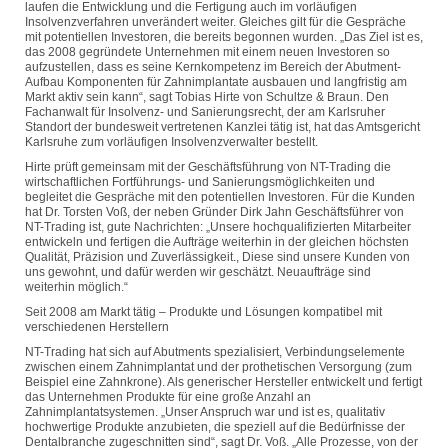
laufen die Entwicklung und die Fertigung auch im vorläufigen
Insolvenzverfahren unverändert weiter. Gleiches gilt für die Gespräche
mit potentiellen Investoren, die bereits begonnen wurden. „Das Ziel ist es,
das 2008 gegründete Unternehmen mit einem neuen Investoren so
aufzustellen, dass es seine Kernkompetenz im Bereich der Abutment-
Aufbau Komponenten für Zahnimplantate ausbauen und langfristig am
Markt aktiv sein kann“, sagt Tobias Hirte von Schultze & Braun. Den
Fachanwalt für Insolvenz- und Sanierungsrecht, der am Karlsruher
Standort der bundesweit vertretenen Kanzlei tätig ist, hat das Amtsgericht
Karlsruhe zum vorläufigen Insolvenzverwalter bestellt.
Hirte prüft gemeinsam mit der Geschäftsführung von NT-Trading die
wirtschaftlichen Fortführungs- und Sanierungsmöglichkeiten und
begleitet die Gespräche mit den potentiellen Investoren. Für die Kunden
hat Dr. Torsten Voß, der neben Gründer Dirk Jahn Geschäftsführer von
NT-Trading ist, gute Nachrichten: „Unsere hochqualifizierten Mitarbeiter
entwickeln und fertigen die Aufträge weiterhin in der gleichen höchsten
Qualität, Präzision und Zuverlässigkeit., Diese sind unsere Kunden von
uns gewohnt, und dafür werden wir geschätzt. Neuaufträge sind
weiterhin möglich.“
Seit 2008 am Markt tätig – Produkte und Lösungen kompatibel mit
verschiedenen Herstellern
NT-Trading hat sich auf Abutments spezialisiert, Verbindungselemente
zwischen einem Zahnimplantat und der prothetischen Versorgung (zum
Beispiel eine Zahnkrone). Als generischer Hersteller entwickelt und fertigt
das Unternehmen Produkte für eine große Anzahl an
Zahnimplantatsystemen. „Unser Anspruch war und ist es, qualitativ
hochwertige Produkte anzubieten, die speziell auf die Bedürfnisse der
Dentalbranche zugeschnitten sind“, sagt Dr. Voß. „Alle Prozesse, von der