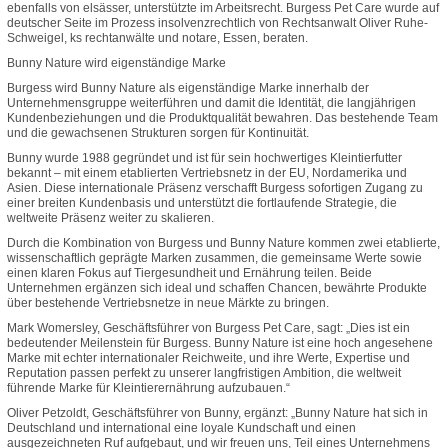
ebenfalls von elsässer, unterstützte im Arbeitsrecht. Burgess Pet Care wurde auf
deutscher Seite im Prozess insolvenzrechtlich von Rechtsanwalt Oliver Ruhe-
Schweigel, ks rechtanwälte und notare, Essen, beraten.
Bunny Nature wird eigenständige Marke
Burgess wird Bunny Nature als eigenständige Marke innerhalb der
Unternehmensgruppe weiterführen und damit die Identität, die langjährigen
Kundenbeziehungen und die Produktqualität bewahren. Das bestehende Team
und die gewachsenen Strukturen sorgen für Kontinuität.
Bunny wurde 1988 gegründet und ist für sein hochwertiges Kleintierfutter
bekannt – mit einem etablierten Vertriebsnetz in der EU, Nordamerika und
Asien. Diese internationale Präsenz verschafft Burgess sofortigen Zugang zu
einer breiten Kundenbasis und unterstützt die fortlaufende Strategie, die
weltweite Präsenz weiter zu skalieren.
Durch die Kombination von Burgess und Bunny Nature kommen zwei etablierte,
wissenschaftlich geprägte Marken zusammen, die gemeinsame Werte sowie
einen klaren Fokus auf Tiergesundheit und Ernährung teilen. Beide
Unternehmen ergänzen sich ideal und schaffen Chancen, bewährte Produkte
über bestehende Vertriebsnetze in neue Märkte zu bringen.
Mark Womersley, Geschäftsführer von Burgess Pet Care, sagt: „Dies ist ein
bedeutender Meilenstein für Burgess. Bunny Nature ist eine hoch angesehene
Marke mit echter internationaler Reichweite, und ihre Werte, Expertise und
Reputation passen perfekt zu unserer langfristigen Ambition, die weltweit
führende Marke für Kleintierernährung aufzubauen.“
Oliver Petzoldt, Geschäftsführer von Bunny, ergänzt: „Bunny Nature hat sich in
Deutschland und international eine loyale Kundschaft und einen
ausgezeichneten Ruf aufgebaut, und wir freuen uns, Teil eines Unternehmens