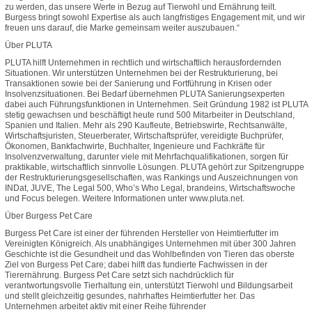
zu werden, das unsere Werte in Bezug auf Tierwohl und Ernährung teilt.
Burgess bringt sowohl Expertise als auch langfristiges Engagement mit, und wir
freuen uns darauf, die Marke gemeinsam weiter auszubauen.“
Über PLUTA
PLUTA hilft Unternehmen in rechtlich und wirtschaftlich herausfordernden
Situationen. Wir unterstützen Unternehmen bei der Restrukturierung, bei
Transaktionen sowie bei der Sanierung und Fortführung in Krisen oder
Insolvenzsituationen. Bei Bedarf übernehmen PLUTA Sanierungsexperten
dabei auch Führungsfunktionen in Unternehmen. Seit Gründung 1982 ist PLUTA
stetig gewachsen und beschäftigt heute rund 500 Mitarbeiter in Deutschland,
Spanien und Italien. Mehr als 290 Kaufleute, Betriebswirte, Rechtsanwälte,
Wirtschaftsjuristen, Steuerberater, Wirtschaftsprüfer, vereidigte Buchprüfer,
Ökonomen, Bankfachwirte, Buchhalter, Ingenieure und Fachkräfte für
Insolvenzverwaltung, darunter viele mit Mehrfachqualifikationen, sorgen für
praktikable, wirtschaftlich sinnvolle Lösungen. PLUTA gehört zur Spitzengruppe
der Restrukturierungsgesellschaften, was Rankings und Auszeichnungen von
INDat, JUVE, The Legal 500, Who’s Who Legal, brandeins, Wirtschaftswoche
und Focus belegen. Weitere Informationen unter www.pluta.net.
Über Burgess Pet Care
Burgess Pet Care ist einer der führenden Hersteller von Heimtierfutter im
Vereinigten Königreich. Als unabhängiges Unternehmen mit über 300 Jahren
Geschichte ist die Gesundheit und das Wohlbefinden von Tieren das oberste
Ziel von Burgess Pet Care; dabei hilft das fundierte Fachwissen in der
Tierernährung. Burgess Pet Care setzt sich nachdrücklich für
verantwortungsvolle Tierhaltung ein, unterstützt Tierwohl und Bildungsarbeit
und stellt gleichzeitig gesundes, nahrhaftes Heimtierfutter her. Das
Unternehmen arbeitet aktiv mit einer Reihe führender