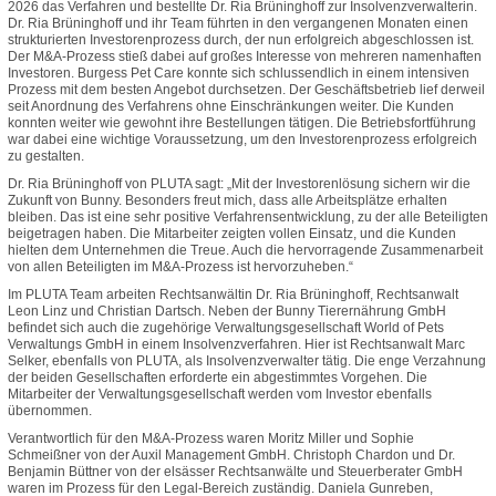
2026 das Verfahren und bestellte Dr. Ria Brüninghoff zur Insolvenzverwalterin.
Dr. Ria Brüninghoff und ihr Team führten in den vergangenen Monaten einen
strukturierten Investorenprozess durch, der nun erfolgreich abgeschlossen ist.
Der M&A-Prozess stieß dabei auf großes Interesse von mehreren namenhaften
Investoren. Burgess Pet Care konnte sich schlussendlich in einem intensiven
Prozess mit dem besten Angebot durchsetzen. Der Geschäftsbetrieb lief derweil
seit Anordnung des Verfahrens ohne Einschränkungen weiter. Die Kunden
konnten weiter wie gewohnt ihre Bestellungen tätigen. Die Betriebsfortführung
war dabei eine wichtige Voraussetzung, um den Investorenprozess erfolgreich
zu gestalten.
Dr. Ria Brüninghoff von PLUTA sagt: „Mit der Investorenlösung sichern wir die
Zukunft von Bunny. Besonders freut mich, dass alle Arbeitsplätze erhalten
bleiben. Das ist eine sehr positive Verfahrensentwicklung, zu der alle Beteiligten
beigetragen haben. Die Mitarbeiter zeigten vollen Einsatz, und die Kunden
hielten dem Unternehmen die Treue. Auch die hervorragende Zusammenarbeit
von allen Beteiligten im M&A-Prozess ist hervorzuheben.“
Im PLUTA Team arbeiten Rechtsanwältin Dr. Ria Brüninghoff, Rechtsanwalt
Leon Linz und Christian Dartsch. Neben der Bunny Tierernährung GmbH
befindet sich auch die zugehörige Verwaltungsgesellschaft World of Pets
Verwaltungs GmbH in einem Insolvenzverfahren. Hier ist Rechtsanwalt Marc
Selker, ebenfalls von PLUTA, als Insolvenzverwalter tätig. Die enge Verzahnung
der beiden Gesellschaften erforderte ein abgestimmtes Vorgehen. Die
Mitarbeiter der Verwaltungsgesellschaft werden vom Investor ebenfalls
übernommen.
Verantwortlich für den M&A-Prozess waren Moritz Miller und Sophie
Schmeißner von der Auxil Management GmbH. Christoph Chardon und Dr.
Benjamin Büttner von der elsässer Rechtsanwälte und Steuerberater GmbH
waren im Prozess für den Legal-Bereich zuständig. Daniela Gunreben,