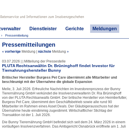
zverwalter
Dienstleister
Gerichte
Meldungen
Pressemitteilung
Pressemitteilungen
«
vorherige
Meldung
|
nächste
Meldung
»
03.07.2026 | | Mitteilung der Pressestelle
PLUTA Rechtsanwältin Dr. Brüninghoff findet Investor für
Tiernahrungshersteller Bunny
Britischer Hersteller Burgess Pet Care übernimmt alle Mitarbeiter und
beschleunigt mit der Übernahme die globale Expansion
Melle, 3. Juli 2026. Erfreuliche Nachrichten im Investorenprozess der Bunny
Tierernährung GmbH verkündet die Insolvenzverwalterin Dr. Ria Brüninghoff
von der PLUTA Rechtsanwalts GmbH. Der britische Hersteller von Heimtierfutter,
Burgess Pet Care, übernimmt den Geschäftsbetrieb sowie alle rund 90
Mitarbeiter im Rahmen eines Asset Deals. Der Gläubigerausschuss hat der
Übernahme heute einstimmig zugestimmt. Wirtschaftlicher Stichtag der
Transaktion ist der 1. Juli 2026.
Die Bunny Tierernährung GmbH befindet sich seit dem 24. März 2026 in einem
vorläufigen Insolvenzverfahren. Das Amtsgericht Osnabrück eröffnete am 1. Juli