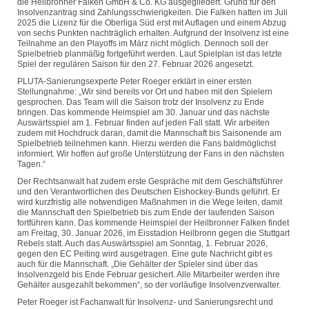
die Heilbronner Falken GmbH & Co. KG ausgegliedert. Grund für den
Insolvenzantrag sind Zahlungsschwierigkeiten. Die Falken hatten im Juli
2025 die Lizenz für die Oberliga Süd erst mit Auflagen und einem Abzug
von sechs Punkten nachträglich erhalten. Aufgrund der Insolvenz ist eine
Teilnahme an den Playoffs im März nicht möglich. Dennoch soll der
Spielbetrieb planmäßig fortgeführt werden. Laut Spielplan ist das letzte
Spiel der regulären Saison für den 27. Februar 2026 angesetzt.
PLUTA-Sanierungsexperte Peter Roeger erklärt in einer ersten
Stellungnahme: „Wir sind bereits vor Ort und haben mit den Spielern
gesprochen. Das Team will die Saison trotz der Insolvenz zu Ende
bringen. Das kommende Heimspiel am 30. Januar und das nächste
Auswärtsspiel am 1. Februar finden auf jeden Fall statt. Wir arbeiten
zudem mit Hochdruck daran, damit die Mannschaft bis Saisonende am
Spielbetrieb teilnehmen kann. Hierzu werden die Fans baldmöglichst
informiert. Wir hoffen auf große Unterstützung der Fans in den nächsten
Tagen.“
Der Rechtsanwalt hat zudem erste Gespräche mit dem Geschäftsführer
und den Verantwortlichen des Deutschen Eishockey-Bunds geführt. Er
wird kurzfristig alle notwendigen Maßnahmen in die Wege leiten, damit
die Mannschaft den Spielbetrieb bis zum Ende der laufenden Saison
fortführen kann. Das kommende Heimspiel der Heilbronner Falken findet
am Freitag, 30. Januar 2026, im Eisstadion Heilbronn gegen die Stuttgart
Rebels statt. Auch das Auswärtsspiel am Sonntag, 1. Februar 2026,
gegen den EC Peiting wird ausgetragen. Eine gute Nachricht gibt es
auch für die Mannschaft. „Die Gehälter der Spieler sind über das
Insolvenzgeld bis Ende Februar gesichert. Alle Mitarbeiter werden ihre
Gehälter ausgezahlt bekommen“, so der vorläufige Insolvenzverwalter.
Peter Roeger ist Fachanwalt für Insolvenz- und Sanierungsrecht und