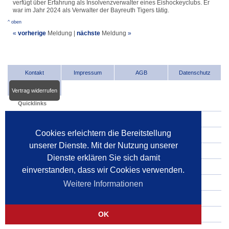
verfügt über Erfahrung als Insolvenzverwalter eines Eishockeyclubs. Er
war im Jahr 2024 als Verwalter der Bayreuth Tigers tätig.
^ oben
«
vorherige
Meldung
|
nächste
Meldung
»
Kontakt
Impressum
AGB
Datenschutz
Vertrag widerrufen
Quicklinks
INDat.basis
Cookies erleichtern die Bereitstellung
INDat.extra
unserer Dienste. Mit der Nutzung unserer
Verwalter im Internet
Dienste erklären Sie sich damit
Dienstleister im Internet
einverstanden, dass wir Cookies verwenden.
Gerichte
Weitere Informationen
Pressespiegel
OK
Pressemitteilungen