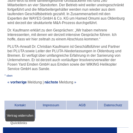
Stöhr-Brot ist eine familiengeführte Großbäckerei mit rund 280
Mitarbeitern an vier Standorten. Der Betrieb wird weiter uneingeschränkt
fortgeführt und die Mitarbeitergehälter werden nun wieder aus dem
laufenden Geschäftsbetrieb gezahlt. In Zusammenarbeit mit den
Experten der WAYES GmbH & Co. KG um Hamed Omumi aus Oldenburg
wird derzeit der strukturierte M&A-Prozess durchgeführt.
Dr. Kaufmann erklärt zu den Gesprächen: „Wir haben mehrere
Interessenten, mit denen wir derzeit intensive Gespräche führen. Ich
hoffe, dass wir hier zeitnah zu einem Abschluss kommen.“
PLUTA-Anwalt Dr. Christian Kaufmann ist Geschäftsführer und Partner
bei PLUTA sowie Leiter der PLUTA-Niederlassungen in Oldenburg und
Bremen. Er verfügt über umfangreiche Erfahrung in der Sanierung von
Unternehmen. Er ist derzeit auch vorläufiger Insolvenzverwalter der
Fosen Yard Emden GmbH aus Emden sowie der WIKING Helikopter
Service GmbH aus Sande.
^ oben
«
vorherige
Meldung
|
nächste
Meldung
»
Kontakt
Impressum
AGB
Datenschutz
Vertrag widerrufen
Quicklinks
INDat.basis