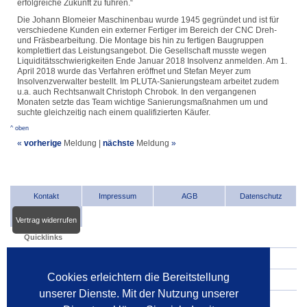
erfolgreiche Zukunft zu führen.“
Die Johann Blomeier Maschinenbau wurde 1945 gegründet und ist für
verschiedene Kunden ein externer Fertiger im Bereich der CNC Dreh-
und Fräsbearbeitung. Die Montage bis hin zu fertigen Baugruppen
komplettiert das Leistungsangebot. Die Gesellschaft musste wegen
Liquiditätsschwierigkeiten Ende Januar 2018 Insolvenz anmelden. Am 1.
April 2018 wurde das Verfahren eröffnet und Stefan Meyer zum
Insolvenzverwalter bestellt. Im PLUTA-Sanierungsteam arbeitet zudem
u.a. auch Rechtsanwalt Christoph Chrobok. In den vergangenen
Monaten setzte das Team wichtige Sanierungsmaßnahmen um und
suchte gleichzeitig nach einem qualifizierten Käufer.
^ oben
«
vorherige
Meldung
|
nächste
Meldung
»
Kontakt
Impressum
AGB
Datenschutz
Vertrag widerrufen
Quicklinks
INDat.basis
Cookies erleichtern die Bereitstellung
INDat.extra
unserer Dienste. Mit der Nutzung unserer
Verwalter im Internet