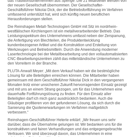
das Traditionsunternehmen aus Spenge. Die 21 Mitarbeiter werden von
der neuen Gesellschaft übernommen. Der Gesellschafter-
Geschäftsführer Nikolai Dick, der die Betriebsfortführung im Verfahren
umfassend unterstützt hat, wird sich künftig neuen beruflichen
Herausforderungen stellen.
Die Reinshagen Metall-Technologien GmbH mit Sitz im nordrhein-
westfälischen Kirchlengern ist ein metallverarbeitender Betrieb. Das
Leistungsspektrum des Unternehmens umfasst neben der Zerspanung,
die Anfertigung von Blechteilen, die Produktentwicklung
kundenbezogener Artikel und die Konstruktion und Erstellung von
Werkzeugen und Betriebsmitteln. Durch die Anwendung moderner
Lasertechnologie bei der Metallbearbeitung und den vollautomatisierten
CNC-Bearbeitungszentren zählt das mittelständische Unternehmen zu
den Vorreitern in der Branche.
PLUTA-Anwalt Meyer: „Mit dem Verkauf haben wir die bestmögliche
Lösung für alle Beteiligten erreichen können. Die Mitarbeiter haben
gemeinsam mit dem Geschäftsführer Nikolai Dick in den vergangenen
Monaten trotz einer unsicheren Zukunft hervorragenden Einsatz gezeigt
und mit uns an einem Strang gezogen, um für das Unternehmen eine
dauerhafte Fortführungslösung zu finden. Für den Einsatz aller
Beteiligten darf ich mich ganz ausdrücklich bedanken. Auch die
Gläubiger profitieren von der gefundenen Lösung, da sich durch die
Sanierung die Quotenerwartungen im Verfahren maßgeblich
verbessern.“
Reinshagen-Geschäftsführer Heterle erklärt: „Wir freuen uns sehr
darüber, dass die Übernahme gelungen ist. Wir bedanken uns für die
konstruktiven und fairen Verhandlungen und das entgegengebrachte
Vertrauen. Wir sind überzeugt davon, das Unternehmen in eine