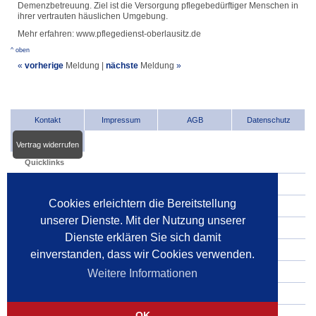
Demenzbetreuung. Ziel ist die Versorgung pflegebedürftiger Menschen in
ihrer vertrauten häuslichen Umgebung.
Mehr erfahren: www.pflegedienst-oberlausitz.de
^ oben
«
vorherige
Meldung
|
nächste
Meldung
»
Kontakt
Impressum
AGB
Datenschutz
Vertrag widerrufen
Quicklinks
INDat.basis
Cookies erleichtern die Bereitstellung
INDat.extra
unserer Dienste. Mit der Nutzung unserer
Verwalter im Internet
Dienste erklären Sie sich damit
Dienstleister im Internet
einverstanden, dass wir Cookies verwenden.
Gerichte
Weitere Informationen
Pressespiegel
OK
Pressemitteilungen