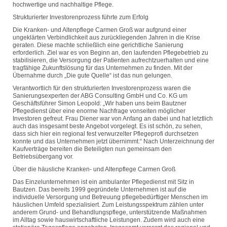
hochwertige und nachhaltige Pflege.
Strukturierter Investorenprozess führte zum Erfolg
Die Kranken- und Altenpflege Carmen Groß war aufgrund einer
ungeklärten Verbindlichkeit aus zurückliegenden Jahren in die Krise
geraten. Diese machte schließlich eine gerichtliche Sanierung
erforderlich. Ziel war es von Beginn an, den laufenden Pflegebetrieb zu
stabilisieren, die Versorgung der Patienten aufrechtzuerhalten und eine
tragfähige Zukunftslösung für das Unternehmen zu finden. Mit der
Übernahme durch „Die gute Quelle“ ist das nun gelungen.
Verantwortlich für den strukturierten Investorenprozess waren die
Sanierungsexperten der ABG Consulting GmbH und Co. KG um
Geschäftsführer Simon Leopold: „Wir haben uns beim Bautzner
Pflegedienst über eine enorme Nachfrage vonseiten möglicher
Investoren gefreut. Frau Diener war von Anfang an dabei und hat letztlich
auch das insgesamt beste Angebot vorgelegt. Es ist schön, zu sehen,
dass sich hier ein regional fest verwurzelter Pflegeprofi durchsetzen
konnte und das Unternehmen jetzt übernimmt.“ Nach Unterzeichnung der
Kaufverträge bereiten die Beteiligten nun gemeinsam den
Betriebsübergang vor.
Über die häusliche Kranken- und Altenpflege Carmen Groß
Das Einzelunternehmen ist ein ambulanter Pflegedienst mit Sitz in
Bautzen. Das bereits 1999 gegründete Unternehmen ist auf die
individuelle Versorgung und Betreuung pflegebedürftiger Menschen im
häuslichen Umfeld spezialisiert. Zum Leistungsspektrum zählen unter
anderem Grund- und Behandlungspflege, unterstützende Maßnahmen
im Alltag sowie hauswirtschaftliche Leistungen. Zudem wird auch eine