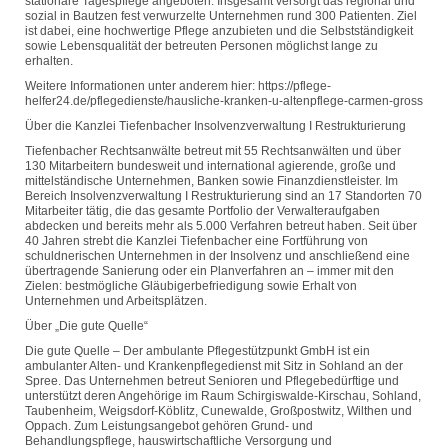
stationäre Tagespflege angeboten. Insgesamt versorgt das regional und
sozial in Bautzen fest verwurzelte Unternehmen rund 300 Patienten. Ziel
ist dabei, eine hochwertige Pflege anzubieten und die Selbstständigkeit
sowie Lebensqualität der betreuten Personen möglichst lange zu
erhalten.
Weitere Informationen unter anderem hier: https://pflege-
helfer24.de/pflegedienste/hausliche-kranken-u-altenpflege-carmen-gross
Über die Kanzlei Tiefenbacher Insolvenzverwaltung I Restrukturierung
Tiefenbacher Rechtsanwälte betreut mit 55 Rechtsanwälten und über
130 Mitarbeitern bundesweit und international agierende, große und
mittelständische Unternehmen, Banken sowie Finanzdienstleister. Im
Bereich Insolvenzverwaltung I Restrukturierung sind an 17 Standorten 70
Mitarbeiter tätig, die das gesamte Portfolio der Verwalteraufgaben
abdecken und bereits mehr als 5.000 Verfahren betreut haben. Seit über
40 Jahren strebt die Kanzlei Tiefenbacher eine Fortführung von
schuldnerischen Unternehmen in der Insolvenz und anschließend eine
übertragende Sanierung oder ein Planverfahren an – immer mit den
Zielen: bestmögliche Gläubigerbefriedigung sowie Erhalt von
Unternehmen und Arbeitsplätzen.
Über „Die gute Quelle“
Die gute Quelle – Der ambulante Pflegestützpunkt GmbH ist ein
ambulanter Alten- und Krankenpflegedienst mit Sitz in Sohland an der
Spree. Das Unternehmen betreut Senioren und Pflegebedürftige und
unterstützt deren Angehörige im Raum Schirgiswalde-Kirschau, Sohland,
Taubenheim, Weigsdorf-Köblitz, Cunewalde, Großpostwitz, Wilthen und
Oppach. Zum Leistungsangebot gehören Grund- und
Behandlungspflege, hauswirtschaftliche Versorgung und