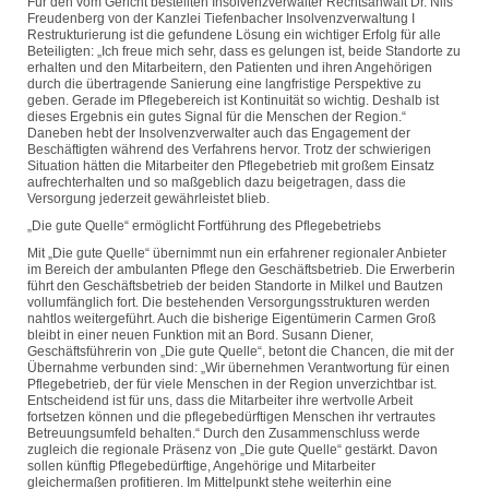
Für den vom Gericht bestellten Insolvenzverwalter Rechtsanwalt Dr. Nils
Freudenberg von der Kanzlei Tiefenbacher Insolvenzverwaltung I
Restrukturierung ist die gefundene Lösung ein wichtiger Erfolg für alle
Beteiligten: „Ich freue mich sehr, dass es gelungen ist, beide Standorte zu
erhalten und den Mitarbeitern, den Patienten und ihren Angehörigen
durch die übertragende Sanierung eine langfristige Perspektive zu
geben. Gerade im Pflegebereich ist Kontinuität so wichtig. Deshalb ist
dieses Ergebnis ein gutes Signal für die Menschen der Region.“
Daneben hebt der Insolvenzverwalter auch das Engagement der
Beschäftigten während des Verfahrens hervor. Trotz der schwierigen
Situation hätten die Mitarbeiter den Pflegebetrieb mit großem Einsatz
aufrechterhalten und so maßgeblich dazu beigetragen, dass die
Versorgung jederzeit gewährleistet blieb.
„Die gute Quelle“ ermöglicht Fortführung des Pflegebetriebs
Mit „Die gute Quelle“ übernimmt nun ein erfahrener regionaler Anbieter
im Bereich der ambulanten Pflege den Geschäftsbetrieb. Die Erwerberin
führt den Geschäftsbetrieb der beiden Standorte in Milkel und Bautzen
vollumfänglich fort. Die bestehenden Versorgungsstrukturen werden
nahtlos weitergeführt. Auch die bisherige Eigentümerin Carmen Groß
bleibt in einer neuen Funktion mit an Bord. Susann Diener,
Geschäftsführerin von „Die gute Quelle“, betont die Chancen, die mit der
Übernahme verbunden sind: „Wir übernehmen Verantwortung für einen
Pflegebetrieb, der für viele Menschen in der Region unverzichtbar ist.
Entscheidend ist für uns, dass die Mitarbeiter ihre wertvolle Arbeit
fortsetzen können und die pflegebedürftigen Menschen ihr vertrautes
Betreuungsumfeld behalten.“ Durch den Zusammenschluss werde
zugleich die regionale Präsenz von „Die gute Quelle“ gestärkt. Davon
sollen künftig Pflegebedürftige, Angehörige und Mitarbeiter
gleichermaßen profitieren. Im Mittelpunkt stehe weiterhin eine