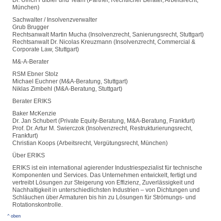
Dr. Ulrich Fülbier und Team (Partner, Rechtlicher Berater, Arbeitsrecht,
München)
Sachwalter / Insolvenzverwalter
Grub Brugger
Rechtsanwalt Martin Mucha (Insolvenzrecht, Sanierungsrecht, Stuttgart)
Rechtsanwalt Dr. Nicolas Kreuzmann (Insolvenzrecht, Commercial &
Corporate Law, Stuttgart)
M&-A-Berater
RSM Ebner Stolz
Michael Euchner (M&A-Beratung, Stuttgart)
Niklas Zimbehl (M&A-Beratung, Stuttgart)
Berater ERIKS
Baker McKenzie
Dr. Jan Schubert (Private Equity-Beratung, M&A-Beratung, Frankfurt)
Prof. Dr. Artur M. Swierczok (Insolvenzrecht, Restrukturierungsrecht,
Frankfurt)
Christian Koops (Arbeitsrecht, Vergütungsrecht, München)
Über ERIKS
ERIKS ist ein international agierender Industriespezialist für technische
Komponenten und Services. Das Unternehmen entwickelt, fertigt und
vertreibt Lösungen zur Steigerung von Effizienz, Zuverlässigkeit und
Nachhaltigkeit in unterschiedlichsten Industrien – von Dichtungen und
Schläuchen über Armaturen bis hin zu Lösungen für Strömungs- und
Rotationskontrolle.
^ oben