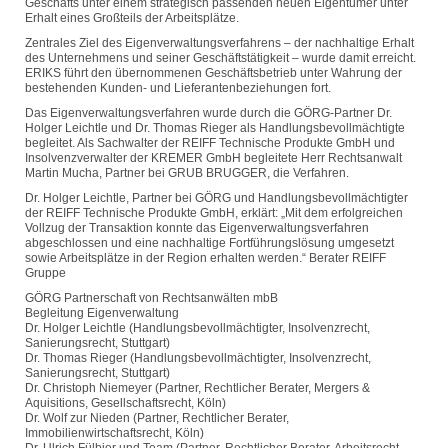
Geschäfts unter einem strategisch passenden neuen Eigentümer unter
Erhalt eines Großteils der Arbeitsplätze.
Zentrales Ziel des Eigenverwaltungsverfahrens – der nachhaltige Erhalt
des Unternehmens und seiner Geschäftstätigkeit – wurde damit erreicht.
ERIKS führt den übernommenen Geschäftsbetrieb unter Wahrung der
bestehenden Kunden- und Lieferantenbeziehungen fort.
Das Eigenverwaltungsverfahren wurde durch die GÖRG-Partner Dr.
Holger Leichtle und Dr. Thomas Rieger als Handlungsbevollmächtigte
begleitet. Als Sachwalter der REIFF Technische Produkte GmbH und
Insolvenzverwalter der KREMER GmbH begleitete Herr Rechtsanwalt
Martin Mucha, Partner bei GRUB BRUGGER, die Verfahren.
Dr. Holger Leichtle, Partner bei GÖRG und Handlungsbevollmächtigter
der REIFF Technische Produkte GmbH, erklärt: „Mit dem erfolgreichen
Vollzug der Transaktion konnte das Eigenverwaltungsverfahren
abgeschlossen und eine nachhaltige Fortführungslösung umgesetzt
sowie Arbeitsplätze in der Region erhalten werden.“ Berater REIFF
Gruppe
GÖRG Partnerschaft von Rechtsanwälten mbB
Begleitung Eigenverwaltung
Dr. Holger Leichtle (Handlungsbevollmächtigter, Insolvenzrecht,
Sanierungsrecht, Stuttgart)
Dr. Thomas Rieger (Handlungsbevollmächtigter, Insolvenzrecht,
Sanierungsrecht, Stuttgart)
Dr. Christoph Niemeyer (Partner, Rechtlicher Berater, Mergers &
Aquisitions, Gesellschaftsrecht, Köln)
Dr. Wolf zur Nieden (Partner, Rechtlicher Berater,
Immobilienwirtschaftsrecht, Köln)