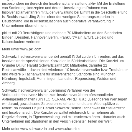
insbesondere im Bereich der Insolvenzplanerstellung aktiv. Mit der Erstellung
von Sanierungskonzepten und deren Umsetzung im Rahmen von
Insolvenzplanverfahren mit Eigenverwaltung bei Eintritt in die Geschäftsleitung
ist Rechtsanwalt Jörg Spies einer der wenigen Sanierungsexperten in
Deutschland, die in Krisensituationen auch operative Verantwortung in
Unternehmen übernehmen.
pkl ist mit 20 Berufsträgern und mehr als 70 Mitarbeitern an den Standorten
Bingen, Dresden, Hannover, Berlin, Frankfurt/Main, Erfurt, Leipzig und
Kaiserslautern vertreten.
Mehr unter www.pkl.com
Schwartz Insolvenzverwalter gehört gemäß INDat zu den führenden, auf das
Insolvenzrecht spezialisierten Kanzleien in Süddeutschland. Die Kanzlei um
Gründer Dr. jur. Harald Schwartz zählt 100 Mitarbeiter, darunter 22
Rechtsanwälte – davon sind wiederum 10 Insolvenzverwalter bzw. Treuhänder
und weitere 6 Fachanwälte für Insolvenzrecht. Standorte sind München,
Nürnberg, Ingolstadt, Memmingen, Landshut, Regensburg, Weiden und
Amberg.
Schwartz Insolvenzverwalter übernimmt Verfahren von der
Verbraucherinsolvenz bis hin zum Insolvenzverfahren börsennotierter
Aktiengesellschaften (BINTEC, SERAM, PPREF u.a.). „Besonderen Wert legen
wir darauf, gewachsene Strukturen zu erhalten und damit Arbeitsplätze zu
retten“, so Inhaber Dr. jur. Harald Schwartz, selbst Fachanwalt für Steuerrecht
und Insolvenzrecht. Die Kanzlei verwaltet erfolgreich Unternehmen als
Regelverfahren, in Eigenverwaltung und mit Insolvenzplänen - darunter auch
Unternehmen mit Standorten in den verschiedensten Teilen der Welt.
Mehr unter www.schwartz.in und www.schwartz.e