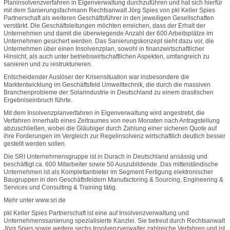
Planinsolvenzverfahren in Eigenverwaltung durchzuführen und hat sich hierfür
mit dem Sanierungsfachmann Rechtsanwalt Jörg Spies von pkl Keller Spies
Partnerschaft als weiteren Geschäftsführer in den jeweiligen Gesellschaften
verstärkt. Die Geschäftsleitungen möchten erreichen, dass der Erhalt der
Unternehmen und damit die überwiegende Anzahl der 600 Arbeitsplätze im
Unternehmen gesichert werden. Das Sanierungskonzept sieht dazu vor, die
Unternehmen über einen Insolvenzplan, sowohl in finanzwirtschaftlicher
Hinsicht, als auch unter betriebswirtschaftlichen Aspekten, umfangreich zu
sanieren und zu restrukturieren.
Entscheidender Auslöser der Krisensituation war insbesondere die
Marktentwicklung im Geschäftsfeld Umwelttechnik, die durch die massiven
Branchenprobleme der Solarindustrie in Deutschland zu einem drastischen
Ergebniseinbruch führte.
Mit dem Insolvenzplanverfahren in Eigenverwaltung wird angestrebt, die
Verfahren innerhalb eines Zeitraumes von neun Monaten nach Antragstellung
abzuschließen, wobei die Gläubiger durch Zahlung einer sicheren Quote auf
ihre Forderungen im Vergleich zur Regelinsolvenz wirtschaftlich deutlich besser
gestellt werden sollen.
Die SRI Unternehmensgruppe ist in Durach in Deutschland ansässig und
beschäftigt ca. 600 Mitarbeiter sowie 50 Auszubildende. Das mittelständische
Unternehmen ist als Komplettanbieter im Segment Fertigung elektronischer
Baugruppen in den Geschäftsfeldern Manufactoring & Sourcing, Engineering &
Services und Consulting & Training tätig.
Mehr unter www.sri.de
pkl Keller Spies Partnerschaft ist eine auf Insolvenzverwaltung und
Unternehmenssanierung spezialisierte Kanzlei. Sie betreut durch Rechtsanwalt
Jörg Spies sowie weitere sechs Insolvenzverwalter zahlreiche Verfahren und ist