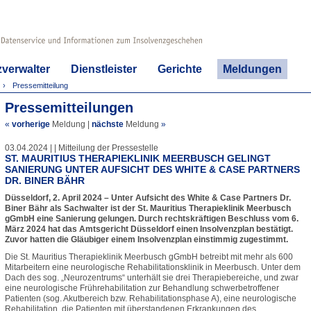
zverwalter
Dienstleister
Gerichte
Meldungen
Pressemitteilung
Pressemitteilungen
«
vorherige
Meldung
|
nächste
Meldung
»
03.04.2024 | | Mitteilung der Pressestelle
ST. MAURITIUS THERAPIEKLINIK MEERBUSCH GELINGT
SANIERUNG UNTER AUFSICHT DES WHITE & CASE PARTNERS
DR. BINER BÄHR
Düsseldorf, 2. April 2024 – Unter Aufsicht des White & Case Partners Dr.
Biner Bähr als Sachwalter ist der St. Mauritius Therapieklinik Meerbusch
gGmbH eine Sanierung gelungen. Durch rechtskräftigen Beschluss vom 6.
März 2024 hat das Amtsgericht Düsseldorf einen Insolvenzplan bestätigt.
Zuvor hatten die Gläubiger einem Insolvenzplan einstimmig zugestimmt.
Die St. Mauritius Therapieklinik Meerbusch gGmbH betreibt mit mehr als 600
Mitarbeitern eine neurologische Rehabilitationsklinik in Meerbusch. Unter dem
Dach des sog. „Neurozentrums“ unterhält sie drei Therapiebereiche, und zwar
eine neurologische Frührehabilitation zur Behandlung schwerbetroffener
Patienten (sog. Akutbereich bzw. Rehabilitationsphase A), eine neurologische
Rehabilitation, die Patienten mit überstandenen Erkrankungen des