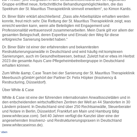
Gruppe eröffnet neue, fortschrittliche Behandlungsmöglichkeiten, die das
Spektrum der St. Mauritius Therapieklinik sinnvoll erweitern“, so Kimon Kantis.
Dr. Biner Bähr erklärt abschließend: „Dass alle Arbeitsplätze erhalten werden
konnte, freut mich sehr. Die Rettung der St. Mauritius Therapieklinik zeigt, was
erreicht werden kann, wenn alle Beteiligten mit Engagement und
Professionalität vertrauensvoll zusammenarbeiten. Mein Dank gilt vor allem der
gesamten Belegschaft, deren Expertise und Einsatz den Weg für diese
erfolgreiche Sanierung bereitet haben.“
Dr. Biner Bähr ist einer der erfahrensten und bekanntesten
Restrukturierungsanwälte in Deutschland und wird häufig mit komplexen
Sanierungen, auch im Gesundheitswesen, betraut. Zuletzt hat er etwa im Herbst
2023 die gesamte Aquis Care-Pflegeheimbetreibergruppe in Deutschland
erhalten können.
Zum White &amp; Case Team bei der Sanierung der St. Mauritius Therapieklinik
Meerbusch gGmbH gehört der Partner Dr. Felix Höpker (Insolvency &
Restructuring, Düsseldorf).
Über White & Case
White & Case ist eine der führenden internationalen Anwaltssozietäten und in
den entscheidenden wirtschaftlichen Zentren der Welt an 44 Standorten in 30
Ländern präsent. In Deutschland sind über 250 Rechtsanwälte, Steuerberater
und Notare in Berlin, Düsseldorf, Frankfurt am Main und Hamburg tätig
(www.whitecase.com). Seit 40 Jahren verfügt die Kanzlei über eine der
angesehensten Insolvenz- und Restrukturierungspraxen in Deutschland
(www.whitecaseinso.de).
^ oben