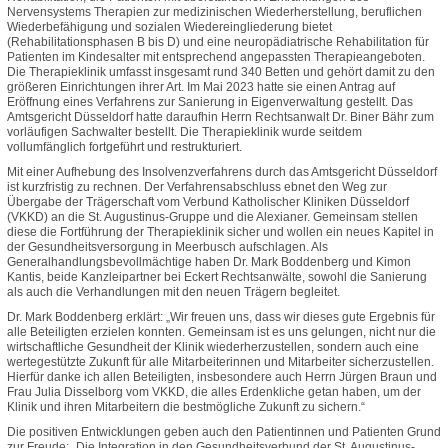
Nervensystems Therapien zur medizinischen Wiederherstellung, beruflichen
Wiederbefähigung und sozialen Wiedereingliederung bietet
(Rehabilitationsphasen B bis D) und eine neuropädiatrische Rehabilitation für
Patienten im Kindesalter mit entsprechend angepassten Therapieangeboten.
Die Therapieklinik umfasst insgesamt rund 340 Betten und gehört damit zu den
größeren Einrichtungen ihrer Art. Im Mai 2023 hatte sie einen Antrag auf
Eröffnung eines Verfahrens zur Sanierung in Eigenverwaltung gestellt. Das
Amtsgericht Düsseldorf hatte daraufhin Herrn Rechtsanwalt Dr. Biner Bähr zum
vorläufigen Sachwalter bestellt. Die Therapieklinik wurde seitdem
vollumfänglich fortgeführt und restrukturiert.
Mit einer Aufhebung des Insolvenzverfahrens durch das Amtsgericht Düsseldorf
ist kurzfristig zu rechnen. Der Verfahrensabschluss ebnet den Weg zur
Übergabe der Trägerschaft vom Verbund Katholischer Kliniken Düsseldorf
(VKKD) an die St. Augustinus-Gruppe und die Alexianer. Gemeinsam stellen
diese die Fortführung der Therapieklinik sicher und wollen ein neues Kapitel in
der Gesundheitsversorgung in Meerbusch aufschlagen. Als
Generalhandlungsbevollmächtige haben Dr. Mark Boddenberg und Kimon
Kantis, beide Kanzleipartner bei Eckert Rechtsanwälte, sowohl die Sanierung
als auch die Verhandlungen mit den neuen Trägern begleitet.
Dr. Mark Boddenberg erklärt: „Wir freuen uns, dass wir dieses gute Ergebnis für
alle Beteiligten erzielen konnten. Gemeinsam ist es uns gelungen, nicht nur die
wirtschaftliche Gesundheit der Klinik wiederherzustellen, sondern auch eine
wertegestützte Zukunft für alle Mitarbeiterinnen und Mitarbeiter sicherzustellen.
Hierfür danke ich allen Beteiligten, insbesondere auch Herrn Jürgen Braun und
Frau Julia Disselborg vom VKKD, die alles Erdenkliche getan haben, um der
Klinik und ihren Mitarbeitern die bestmögliche Zukunft zu sichern.“
Die positiven Entwicklungen geben auch den Patientinnen und Patienten Grund
zur Freude: „Die Integration in den Gesundheitsverbund der St. Augustinus-