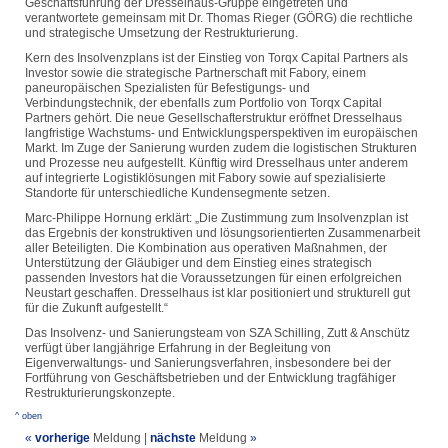
Geschäftsführung der Dresselhaus-Gruppe eingetreten und
verantwortete gemeinsam mit Dr. Thomas Rieger (GÖRG) die rechtliche
und strategische Umsetzung der Restrukturierung.
Kern des Insolvenzplans ist der Einstieg von Torqx Capital Partners als
Investor sowie die strategische Partnerschaft mit Fabory, einem
paneuropäischen Spezialisten für Befestigungs- und
Verbindungstechnik, der ebenfalls zum Portfolio von Torqx Capital
Partners gehört. Die neue Gesellschafterstruktur eröffnet Dresselhaus
langfristige Wachstums- und Entwicklungsperspektiven im europäischen
Markt. Im Zuge der Sanierung wurden zudem die logistischen Strukturen
und Prozesse neu aufgestellt. Künftig wird Dresselhaus unter anderem
auf integrierte Logistiklösungen mit Fabory sowie auf spezialisierte
Standorte für unterschiedliche Kundensegmente setzen.
Marc-Philippe Hornung erklärt: „Die Zustimmung zum Insolvenzplan ist
das Ergebnis der konstruktiven und lösungsorientierten Zusammenarbeit
aller Beteiligten. Die Kombination aus operativen Maßnahmen, der
Unterstützung der Gläubiger und dem Einstieg eines strategisch
passenden Investors hat die Voraussetzungen für einen erfolgreichen
Neustart geschaffen. Dresselhaus ist klar positioniert und strukturell gut
für die Zukunft aufgestellt.“
Das Insolvenz- und Sanierungsteam von SZA Schilling, Zutt & Anschütz
verfügt über langjährige Erfahrung in der Begleitung von
Eigenverwaltungs- und Sanierungsverfahren, insbesondere bei der
Fortführung von Geschäftsbetrieben und der Entwicklung tragfähiger
Restrukturierungskonzepte.
^ oben
«
vorherige
Meldung
|
nächste
Meldung
»