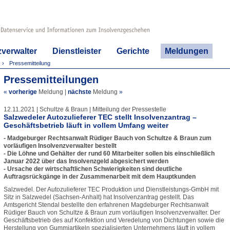
zverwalter
Dienstleister
Gerichte
Meldungen
Pressemitteilung
Pressemitteilungen
«
vorherige
Meldung
|
nächste
Meldung
»
12.11.2021 | Schultze & Braun | Mitteilung der Pressestelle
Salzwedeler Autozulieferer TEC stellt Insolvenzantrag –
Geschäftsbetrieb läuft in vollem Umfang weiter
- Madgeburger Rechtsanwalt Rüdiger Bauch von Schultze & Braun zum
vorläufigen Insolvenzverwalter bestellt
- Die Löhne und Gehälter der rund 60 Mitarbeiter sollen bis einschließlich
Januar 2022 über das Insolvenzgeld abgesichert werden
- Ursache der wirtschaftlichen Schwierigkeiten sind deutliche
Auftragsrückgänge in der Zusammenarbeit mit dem Hauptkunden
Salzwedel. Der Autozulieferer TEC Produktion und Dienstleistungs-GmbH mit
Sitz in Salzwedel (Sachsen-Anhalt) hat Insolvenzantrag gestellt. Das
Amtsgericht Stendal bestellte den erfahrenen Magdeburger Rechtsanwalt
Rüdiger Bauch von Schultze & Braun zum vorläufigen Insolvenzverwalter. Der
Geschäftsbetrieb des auf Konfektion und Veredelung von Dichtungen sowie die
Herstellung von Gummiartikeln spezialisierten Unternehmens läuft in vollem