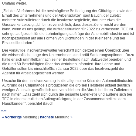
Umfang weiter.
„Ziel des Verfahrens ist die bestmögliche Befriedigung der Gläubiger sowie der
Erhalt des Unternehmens und der Arbeitsplätze“, sagt Bauch, der zuletzt
mehrere Autozulieferer durch die Insolvenz begleitete, darunter etwa die
Gusswerke Leipzig. „Ich bin zuversichtlich, dass dieses Ziel erreicht werden
kann, wenn es uns gelingt, die Auftragssituation für 2022 zu verbessern. TEC ist
sehr gut aufgestellt für die Lohnfertigungsaufträge der Automobilindustrie und ist
hochspezialisiert auf alle Formen von Dichtungen in der Kleinserie und bei
Ersatzteilbedarfen.“
Der vorläufige Insolvenzverwalter verschafft sich derzeit einen Überblick über
die wirtschaftliche Lage des Unternehmens und prüft Sanierungsoptionen. Dazu
hatte er sich unmittelbar nach seiner Bestellung nach Salzwedel begeben und
die rund 60 Beschäftigten über das Verfahren informiert. Ihre Löhne und
Gehälter sollen bis einschließlich Januar 2022 über das Insolvenzgeld der
Agentur für Arbeit abgesichert werden.
Ursache für den Insolvenzantrag ist die allgemeine Krise der Automobilindustrie.
Aufgrund des Chipmangels produzieren die großen Hersteller aktuell deutlich
weniger Autos als gewöhnlich und verschieben die Abrufe bei ihren Zulieferern
nach hinten. „Das zieht sich durch die gesamte Lieferkette und äußerte sich bei
TEC in einem deutlichen Auftragsrückgang in der Zusammenarbeit mit dem
Hauptkunden“, berichtet Bauch.
^ oben
«
vorherige
Meldung
|
nächste
Meldung
»