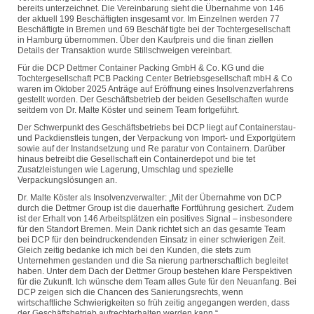
bereits unterzeichnet. Die Vereinbarung sieht die Übernahme von 146
der aktuell 199 Beschäftigten insgesamt vor. Im Einzelnen werden 77
Beschäftigte in Bremen und 69 Beschäf tigte bei der Tochtergesellschaft
in Hamburg übernommen. Über den Kaufpreis und die finan ziellen
Details der Transaktion wurde Stillschweigen vereinbart.
Für die DCP Dettmer Container Packing GmbH & Co. KG und die
Tochtergesellschaft PCB Packing Center Betriebsgesellschaft mbH & Co
waren im Oktober 2025 Anträge auf Eröffnung eines Insolvenzverfahrens
gestellt worden. Der Geschäftsbetrieb der beiden Gesellschaften wurde
seitdem von Dr. Malte Köster und seinem Team fortgeführt.
Der Schwerpunkt des Geschäftsbetriebs bei DCP liegt auf Containerstau-
und Packdienstleis tungen, der Verpackung von Import- und Exportgütern
sowie auf der Instandsetzung und Re paratur von Containern. Darüber
hinaus betreibt die Gesellschaft ein Containerdepot und bie tet
Zusatzleistungen wie Lagerung, Umschlag und spezielle
Verpackungslösungen an.
Dr. Malte Köster als Insolvenzverwalter: „Mit der Übernahme von DCP
durch die Dettmer Group ist die dauerhafte Fortführung gesichert. Zudem
ist der Erhalt von 146 Arbeitsplätzen ein positives Signal – insbesondere
für den Standort Bremen. Mein Dank richtet sich an das gesamte Team
bei DCP für den beindruckendenden Einsatz in einer schwierigen Zeit.
Gleich zeitig bedanke ich mich bei den Kunden, die stets zum
Unternehmen gestanden und die Sa nierung partnerschaftlich begleitet
haben. Unter dem Dach der Dettmer Group bestehen klare Perspektiven
für die Zukunft. Ich wünsche dem Team alles Gute für den Neuanfang. Bei
DCP zeigen sich die Chancen des Sanierungsrechts, wenn
wirtschaftliche Schwierigkeiten so früh zeitig angegangen werden, dass
der Geschäftsbetrieb aufrechterhalten werden kann.“