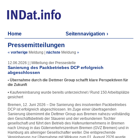
Home
Seitennavigation
Pressemitteilungen
«
vorherige
Meldung
|
nächste
Meldung
»
12.06.2026 | | Mitteilung der Pressestelle
Sanierung des Packbetriebes DCP erfolgreich
abgeschlossen
• Übernahme durch die Dettmer Group schafft klare Perspektiven für
die Zukunft
• Kaufvereinbarung wurde bereits unterzeichnet / Rund 150 Arbeitsplätze
gesichert
Bremen, 12. Juni 2026 – Die Sanierung des insolventen Packbetriebes
DCP ist erfolgreich abgeschlossen. Im Zuge einer übertragenden
Sanierung übernimmt die Dettmer Group aus Bremen nahezu vollständig
den Geschäftsbetrieb der Stauerei und der verbundenen Tochter
gesellschaft und führt den Betrieb des Hafenunternehmens in Bremen
nach Umzug in das Güterverkehrszentrum Bremen (GVZ Bremen) und in
Hamburg als alleiniger Gesellschafter weiter. Die entsprechende
Vereinbarung zur Übernahme mit Wirkung zum 01. August 2026 wurde