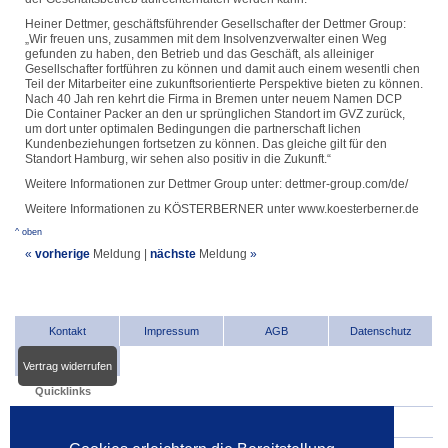
Heiner Dettmer, geschäftsführender Gesellschafter der Dettmer Group:
„Wir freuen uns, zusammen mit dem Insolvenzverwalter einen Weg
gefunden zu haben, den Betrieb und das Geschäft, als alleiniger
Gesellschafter fortführen zu können und damit auch einem wesentli chen
Teil der Mitarbeiter eine zukunftsorientierte Perspektive bieten zu können.
Nach 40 Jah ren kehrt die Firma in Bremen unter neuem Namen DCP
Die Container Packer an den ur sprünglichen Standort im GVZ zurück,
um dort unter optimalen Bedingungen die partnerschaft lichen
Kundenbeziehungen fortsetzen zu können. Das gleiche gilt für den
Standort Hamburg, wir sehen also positiv in die Zukunft.“
Weitere Informationen zur Dettmer Group unter: dettmer-group.com/de/
Weitere Informationen zu KÖSTERBERNER unter www.koesterberner.de
^ oben
«
vorherige
Meldung
|
nächste
Meldung
»
Kontakt
Impressum
AGB
Datenschutz
Vertrag widerrufen
Quicklinks
INDat.basis