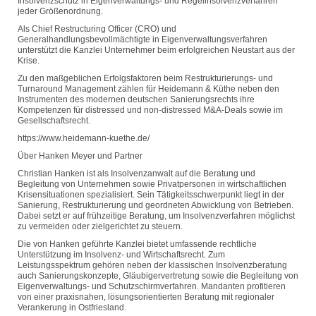
Insolvenzschutz in Eigenverwaltungs- und Regelinsolvenzverfahren
jeder Größenordnung.
Als Chief Restructuring Officer (CRO) und
Generalhandlungsbevollmächtigte in Eigenverwaltungsverfahren
unterstützt die Kanzlei Unternehmer beim erfolgreichen Neustart aus der
Krise.
Zu den maßgeblichen Erfolgsfaktoren beim Restrukturierungs- und
Turnaround Management zählen für Heidemann & Küthe neben den
Instrumenten des modernen deutschen Sanierungsrechts ihre
Kompetenzen für distressed und non-distressed M&A-Deals sowie im
Gesellschaftsrecht.
https://www.heidemann-kuethe.de/
Über Hanken Meyer und Partner
Christian Hanken ist als Insolvenzanwalt auf die Beratung und
Begleitung von Unternehmen sowie Privatpersonen in wirtschaftlichen
Krisensituationen spezialisiert. Sein Tätigkeitsschwerpunkt liegt in der
Sanierung, Restrukturierung und geordneten Abwicklung von Betrieben.
Dabei setzt er auf frühzeitige Beratung, um Insolvenzverfahren möglichst
zu vermeiden oder zielgerichtet zu steuern.
Die von Hanken geführte Kanzlei bietet umfassende rechtliche
Unterstützung im Insolvenz- und Wirtschaftsrecht. Zum
Leistungsspektrum gehören neben der klassischen Insolvenzberatung
auch Sanierungskonzepte, Gläubigervertretung sowie die Begleitung von
Eigenverwaltungs- und Schutzschirmverfahren. Mandanten profitieren
von einer praxisnahen, lösungsorientierten Beratung mit regionaler
Verankerung in Ostfriesland.