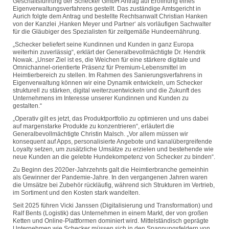
Geschäftsführung der Schecker GmbH Antrag auf Eröffnung eines
Eigenverwaltungsverfahrens gestellt. Das zuständige Amtsgericht in
Aurich folgte dem Antrag und bestellte Rechtsanwalt Christian Hanken
von der Kanzlei ‚Hanken Meyer und Partner‘ als vorläufigen Sachwalter
für die Gläubiger des Spezialisten für zeitgemäße Hundeernährung.
„Schecker beliefert seine Kundinnen und Kunden in ganz Europa
weiterhin zuverlässig“, erklärt der Generalbevollmächtigte Dr. Hendrik
Nowak. „Unser Ziel ist es, die Weichen für eine stärkere digitale und
Omnichannel-orientierte Präsenz für Premium-Lebensmittel im
Heimtierbereich zu stellen. Im Rahmen des Sanierungsverfahrens in
Eigenverwaltung können wir eine Dynamik entwickeln, um Schecker
strukturell zu stärken, digital weiterzuentwickeln und die Zukunft des
Unternehmens im Interesse unserer Kundinnen und Kunden zu
gestalten.“
„Operativ gilt es jetzt, das Produktportfolio zu optimieren und uns dabei
auf margenstarke Produkte zu konzentrieren“, erläutert die
Generalbevollmächtigte Christin Malsch. „Vor allem müssen wir
konsequent auf Apps, personalisierte Angebote und kanalübergreifende
Loyalty setzen, um zusätzliche Umsätze zu erzielen und bestehende wie
neue Kunden an die gelebte Hundekompetenz von Schecker zu binden“.
Zu Beginn des 2020er-Jahrzehnts galt die Heimtierbranche gemeinhin
als Gewinner der Pandemie-Jahre. In den vergangenen Jahren waren
die Umsätze bei Zubehör rückläufig, während sich Strukturen im Vertrieb,
im Sortiment und den Kosten stark wandelten.
Seit 2025 führen Vicki Janssen (Digitalisierung und Transformation) und
Ralf Bents (Logistik) das Unternehmen in einem Markt, der von großen
Ketten und Online-Plattformen dominiert wird. Mittelständisch geprägte
Unternehmen wie Schecker müssen sich in den Spannungsfeldern von