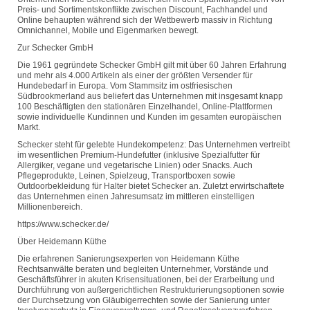
Preis- und Sortimentskonflikte zwischen Discount, Fachhandel und
Online behaupten während sich der Wettbewerb massiv in Richtung
Omnichannel, Mobile und Eigenmarken bewegt.
Zur Schecker GmbH
Die 1961 gegründete Schecker GmbH gilt mit über 60 Jahren Erfahrung
und mehr als 4.000 Artikeln als einer der größten Versender für
Hundebedarf in Europa. Vom Stammsitz im ostfriesischen
Südbrookmerland aus beliefert das Unternehmen mit insgesamt knapp
100 Beschäftigten den stationären Einzelhandel, Online-Plattformen
sowie individuelle Kundinnen und Kunden im gesamten europäischen
Markt.
Schecker steht für gelebte Hundekompetenz: Das Unternehmen vertreibt
im wesentlichen Premium-Hundefutter (inklusive Spezialfutter für
Allergiker, vegane und vegetarische Linien) oder Snacks. Auch
Pflegeprodukte, Leinen, Spielzeug, Transportboxen sowie
Outdoorbekleidung für Halter bietet Schecker an. Zuletzt erwirtschaftete
das Unternehmen einen Jahresumsatz im mittleren einstelligen
Millionenbereich.
https://www.schecker.de/
Über Heidemann Küthe
Die erfahrenen Sanierungsexperten von Heidemann Küthe
Rechtsanwälte beraten und begleiten Unternehmer, Vorstände und
Geschäftsführer in akuten Krisensituationen, bei der Erarbeitung und
Durchführung von außergerichtlichen Restrukturierungsoptionen sowie
der Durchsetzung von Gläubigerrechten sowie der Sanierung unter