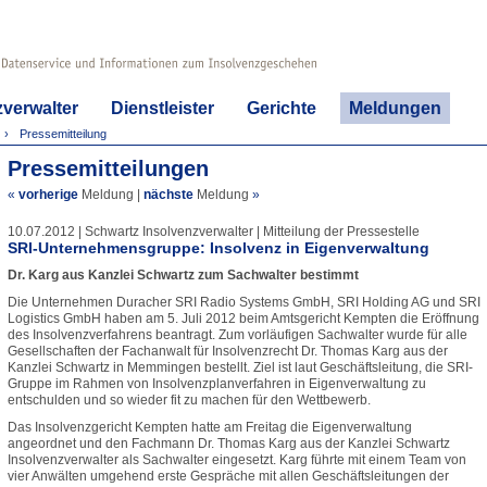
zverwalter
Dienstleister
Gerichte
Meldungen
Pressemitteilung
Pressemitteilungen
«
vorherige
Meldung
|
nächste
Meldung
»
10.07.2012 | Schwartz Insolvenzverwalter | Mitteilung der Pressestelle
SRI-Unternehmensgruppe: Insolvenz in Eigenverwaltung
Dr. Karg aus Kanzlei Schwartz zum Sachwalter bestimmt
Die Unternehmen Duracher SRI Radio Systems GmbH, SRI Holding AG und SRI
Logistics GmbH haben am 5. Juli 2012 beim Amtsgericht Kempten die Eröffnung
des Insolvenzverfahrens beantragt. Zum vorläufigen Sachwalter wurde für alle
Gesellschaften der Fachanwalt für Insolvenzrecht Dr. Thomas Karg aus der
Kanzlei Schwartz in Memmingen bestellt. Ziel ist laut Geschäftsleitung, die SRI-
Gruppe im Rahmen von Insolvenzplanverfahren in Eigenverwaltung zu
entschulden und so wieder fit zu machen für den Wettbewerb.
Das Insolvenzgericht Kempten hatte am Freitag die Eigenverwaltung
angeordnet und den Fachmann Dr. Thomas Karg aus der Kanzlei Schwartz
Insolvenzverwalter als Sachwalter eingesetzt. Karg führte mit einem Team von
vier Anwälten umgehend erste Gespräche mit allen Geschäftsleitungen der