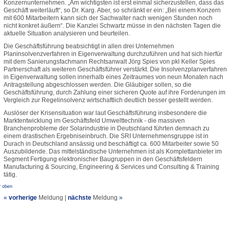
Konzernunternehmen. „Am wichtigsten ist erst einmal sicherzustellen, dass das
Geschäft weiterläuft“, so Dr. Karg. Aber, so schränkt er ein: „Bei einem Konzern
mit 600 Mitarbeitern kann sich der Sachwalter nach wenigen Stunden noch
nicht konkret äußern“. Die Kanzlei Schwartz müsse in den nächsten Tagen die
aktuelle Situation analysieren und beurteilen.
Die Geschäftsführung beabsichtigt in allen drei Unternehmen
Planinsolvenzverfahren in Eigenverwaltung durchzuführen und hat sich hierfür
mit dem Sanierungsfachmann Rechtsanwalt Jörg Spies von pkl Keller Spies
Partnerschaft als weiteren Geschäftsführer verstärkt. Die Insolvenzplanverfahren
in Eigenverwaltung sollen innerhalb eines Zeitraumes von neun Monaten nach
Antragstellung abgeschlossen werden. Die Gläubiger sollen, so die
Geschäftsführung, durch Zahlung einer sicheren Quote auf ihre Forderungen im
Vergleich zur Regelinsolvenz wirtschaftlich deutlich besser gestellt werden.
Auslöser der Krisensituation war laut Geschäftsführung insbesondere die
Marktentwicklung im Geschäftsfeld Umwelttechnik - die massiven
Branchenprobleme der Solarindustrie in Deutschland führten demnach zu
einem drastischen Ergebniseinbruch. Die SRI Unternehmensgruppe ist in
Durach in Deutschland ansässig und beschäftigt ca. 600 Mitarbeiter sowie 50
Auszubildende. Das mittelständische Unternehmen ist als Komplettanbieter im
Segment Fertigung elektronischer Baugruppen in den Geschäftsfeldern
Manufacturing & Sourcing, Engineering & Services und Consulting & Training
tätig.
^ oben
«
vorherige
Meldung
|
nächste
Meldung
»