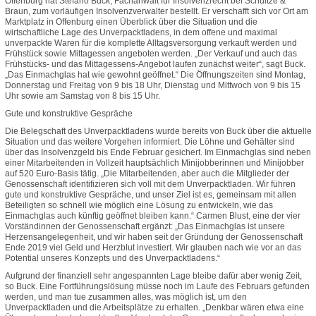
Offenburg hat Stefano Buck, Fachanwalt für Insolvenzrecht bei Schultze &
Braun, zum vorläufigen Insolvenzverwalter bestellt. Er verschafft sich vor Ort am
Marktplatz in Offenburg einen Überblick über die Situation und die
wirtschaftliche Lage des Unverpacktladens, in dem offene und maximal
unverpackte Waren für die komplette Alltagsversorgung verkauft werden und
Frühstück sowie Mittagessen angeboten werden. „Der Verkauf und auch das
Frühstücks- und das Mittagessens-Angebot laufen zunächst weiter“, sagt Buck.
„Das Einmachglas hat wie gewohnt geöffnet.“ Die Öffnungszeiten sind Montag,
Donnerstag und Freitag von 9 bis 18 Uhr, Dienstag und Mittwoch von 9 bis 15
Uhr sowie am Samstag von 8 bis 15 Uhr.
Gute und konstruktive Gespräche
Die Belegschaft des Unverpacktladens wurde bereits von Buck über die aktuelle
Situation und das weitere Vorgehen informiert. Die Löhne und Gehälter sind
über das Insolvenzgeld bis Ende Februar gesichert. Im Einmachglas sind neben
einer Mitarbeitenden in Vollzeit hauptsächlich Minijobberinnen und Minijobber
auf 520 Euro-Basis tätig. „Die Mitarbeitenden, aber auch die Mitglieder der
Genossenschaft identifizieren sich voll mit dem Unverpacktladen. Wir führen
gute und konstruktive Gespräche, und unser Ziel ist es, gemeinsam mit allen
Beteiligten so schnell wie möglich eine Lösung zu entwickeln, wie das
Einmachglas auch künftig geöffnet bleiben kann.“ Carmen Blust, eine der vier
Vorständinnen der Genossenschaft ergänzt: „Das Einmachglas ist unsere
Herzensangelegenheit, und wir haben seit der Gründung der Genossenschaft
Ende 2019 viel Geld und Herzblut investiert. Wir glauben nach wie vor an das
Potential unseres Konzepts und des Unverpacktladens.“
Aufgrund der finanziell sehr angespannten Lage bleibe dafür aber wenig Zeit,
so Buck. Eine Fortführungslösung müsse noch im Laufe des Februars gefunden
werden, und man tue zusammen alles, was möglich ist, um den
Unverpacktladen und die Arbeitsplätze zu erhalten. „Denkbar wären etwa eine