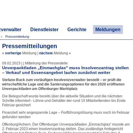
zverwalter
Dienstleister
Gerichte
Meldungen
Pressemitteilung
Pressemitteilungen
«
vorherige
Meldung
|
nächste
Meldung
»
09.02.2023 | | Mitteilung der Pressestelle
Unverpacktladen „Einmachglas“ muss Insolvenzantrag stellen
– Verkauf und Essensangebot laufen zunächst weiter
Stefano Buck zum vorläufigen Insolvenzverwalter bestellt – er prüft die
wirtschaftliche Lage und die Sanierungsoptionen für den 2020 eröffneten
Unverpacktladen am Offenburger Marktplatz
Die Belegschaft wurde bereits über die aktuelle Situation und die nächsten
Schritte informiert - Löhne und Gehälter der rund 15 Mitarbeitenden bis Ende
Februar gesichert
Finanziell sehr angespannte Lage – Fortführungslösung muss noch im Februar
gefunden werden
Offenburg/Achern. Der Offenburger Unverpacktladen „Einmachglas“ musste am
2. Februar 2023 einen Insolvenzantrag stellen. Das zuständige Amtsgericht