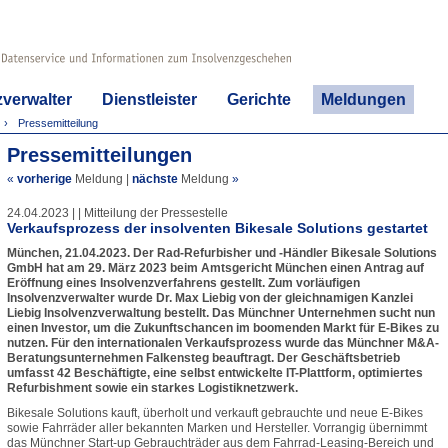
zverwalter
Dienstleister
Gerichte
Meldungen
Pressemitteilung
Pressemitteilungen
«
vorherige
Meldung
|
nächste
Meldung
»
24.04.2023 | | Mitteilung der Pressestelle
Verkaufsprozess der insolventen Bikesale Solutions gestartet
München, 21.04.2023. Der Rad-Refurbisher und -Händler Bikesale Solutions
GmbH hat am 29. März 2023 beim Amtsgericht München einen Antrag auf
Eröffnung eines Insolvenzverfahrens gestellt. Zum vorläufigen
Insolvenzverwalter wurde Dr. Max Liebig von der gleichnamigen Kanzlei
Liebig Insolvenzverwaltung bestellt. Das Münchner Unternehmen sucht nun
einen Investor, um die Zukunftschancen im boomenden Markt für E-Bikes zu
nutzen. Für den internationalen Verkaufsprozess wurde das Münchner M&A-
Beratungsunternehmen Falkensteg beauftragt. Der Geschäftsbetrieb
umfasst 42 Beschäftigte, eine selbst entwickelte IT-Plattform, optimiertes
Refurbishment sowie ein starkes Logistiknetzwerk.
Bikesale Solutions kauft, überholt und verkauft gebrauchte und neue E-Bikes
sowie Fahrräder aller bekannten Marken und Hersteller. Vorrangig übernimmt
das Münchner Start-up Gebrauchträder aus dem Fahrrad-Leasing-Bereich und