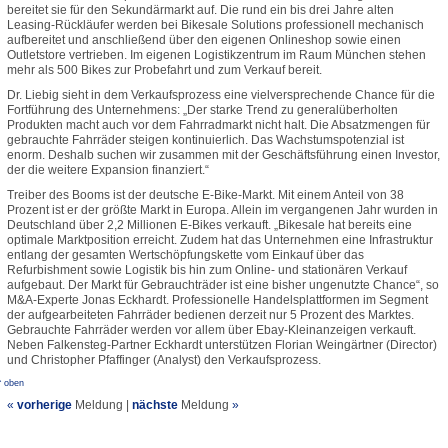
bereitet sie für den Sekundärmarkt auf. Die rund ein bis drei Jahre alten
Leasing-Rückläufer werden bei Bikesale Solutions professionell mechanisch
aufbereitet und anschließend über den eigenen Onlineshop sowie einen
Outletstore vertrieben. Im eigenen Logistikzentrum im Raum München stehen
mehr als 500 Bikes zur Probefahrt und zum Verkauf bereit.
Dr. Liebig sieht in dem Verkaufsprozess eine vielversprechende Chance für die
Fortführung des Unternehmens: „Der starke Trend zu generalüberholten
Produkten macht auch vor dem Fahrradmarkt nicht halt. Die Absatzmengen für
gebrauchte Fahrräder steigen kontinuierlich. Das Wachstumspotenzial ist
enorm. Deshalb suchen wir zusammen mit der Geschäftsführung einen Investor,
der die weitere Expansion finanziert.“
Treiber des Booms ist der deutsche E-Bike-Markt. Mit einem Anteil von 38
Prozent ist er der größte Markt in Europa. Allein im vergangenen Jahr wurden in
Deutschland über 2,2 Millionen E-Bikes verkauft. „Bikesale hat bereits eine
optimale Marktposition erreicht. Zudem hat das Unternehmen eine Infrastruktur
entlang der gesamten Wertschöpfungskette vom Einkauf über das
Refurbishment sowie Logistik bis hin zum Online- und stationären Verkauf
aufgebaut. Der Markt für Gebrauchträder ist eine bisher ungenutzte Chance“, so
M&A-Experte Jonas Eckhardt. Professionelle Handelsplattformen im Segment
der aufgearbeiteten Fahrräder bedienen derzeit nur 5 Prozent des Marktes.
Gebrauchte Fahrräder werden vor allem über Ebay-Kleinanzeigen verkauft.
Neben Falkensteg-Partner Eckhardt unterstützen Florian Weingärtner (Director)
und Christopher Pfaffinger (Analyst) den Verkaufsprozess.
^ oben
«
vorherige
Meldung
|
nächste
Meldung
»