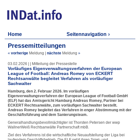
Home
Seitennavigation
Pressemitteilungen
«
vorherige
Meldung
|
nächste
Meldung
»
03.02.2026 | | Mitteilung der Pressestelle
Vorläufiges Eigenverwaltungsverfahren der European
League of Football: Andreas Romey von ECKERT
Rechtsanwälte begleitet Verfahren als vorläufiger
Sachwalter
Hamburg, den 2. Februar 2026. Im vorläufigen
Eigenverwaltungsverfahren der European League of Football GmbH
(ELF) hat das Amtsgericht Hamburg Andreas Romey, Partner bei
ECKERT Rechtsanwälte, zum vorläufigen Sachwalter bestellt.
Andreas Romey begleitet das Verfahren in enger Abstimmung mit der
Geschäftsführung und dem Sanierungsteam.
Generalhandlungsbevollmächtigter ist Thorsten Petersen der wwp
WallnerWeiß Rechtsanwälte Partnerschaft mbB.
Ziel des Verfahrens ist die wirtschaftliche Neuaufstellung der Liga bei
laufendem Geschäftsbetrieb. Die ELF setzt ihren Spiel- und