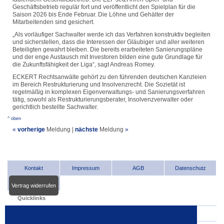
Geschäftsbetrieb regulär fort und veröffentlicht den Spielplan für die
Saison 2026 bis Ende Februar. Die Löhne und Gehälter der
Mitarbeitenden sind gesichert.
„Als vorläufiger Sachwalter werde ich das Verfahren konstruktiv begleiten
und sicherstellen, dass die Interessen der Gläubiger und aller weiteren
Beteiligten gewahrt bleiben. Die bereits erarbeiteten Sanierungspläne
und der enge Austausch mit Investoren bilden eine gute Grundlage für
die Zukunftsfähigkeit der Liga“, sagt Andreas Romey.
ECKERT Rechtsanwälte gehört zu den führenden deutschen Kanzleien
im Bereich Restrukturierung und Insolvenzrecht. Die Sozietät ist
regelmäßig in komplexen Eigenverwaltungs- und Sanierungsverfahren
tätig, sowohl als Restrukturierungsberater, Insolvenzverwalter oder
gerichtlich bestellte Sachwalter.
^ oben
«
vorherige
Meldung
|
nächste
Meldung
»
Kontakt
Impressum
AGB
Datenschutz
Vertrag widerrufen
Quicklinks
INDat.basis