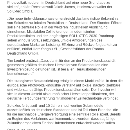
Photovoltaikmodulen in Deutschland auf eine neue Grundlage zu
stellen“, erklärt Rechtsanwalt Jakob Joeres, Insolvenzverwalter der
Soluxtec GmbH.
„Die neue Entwicklungsphase unterstreicht das langfristige Bekenntnis
von Soluxtec zur lokalen Produktion in Deutschland. Der Standort Föhren
soll eine zentrale Rolle in der weiteren industriellen Ausrichtung
einnehmen. Mit stabilen Zelllieferungen, modernisierten
Produktionslinien und der langfristigen SOLUXTEC-2030-Roadmap
sehen wir gute Voraussetzungen, um die Anforderungen des
europäischen Markts an Leistung, Effizienz und Rückverfolgbarkeit zu
erfüllen“, erklärt Herr Yongbu YU, Geschäftsführer der Ronma
Deutschland GmbH.
Tim Leutert ergänzt: „Dass damit für den an der Produktionskapazität
gemessen größten deutschen Hersteller von Solarmodulen eine
Investorenlösung gefunden ist, ist bei allen Herausforderungen
bemerkenswert.“
Die strategische Neuausrichtung erfolgt in einem Marktumfeld, in dem die
europäische Photovoltaikindustrie verstärkt auf lokale, nachvollziehbare
und widerstandsfähige Produktionskapazitäten setzt. Der Investor will
sich in diesem Umfeld als europäischer Hersteller positionieren, der
deutsche Fertigungserfahrung mit moderner Zelltechnologie verbindet.
Soluxtec fertigt seit rund 15 Jahren hochwertige Solarmodule
ausschließlich an deutschen Standorten und ist Teil einer Branche, die
für die nachhaltige Energieversorgung eine zentrale Rolle spielt. Bereits
zu Beginn des Verfahrens war kommuniziert worden, dass tragfähige
Zukunftsperspektiven für das Unternehmen entwickelt werden sollen.