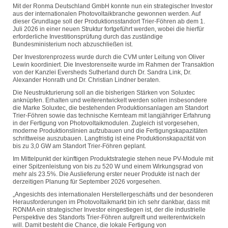
Mit der Ronma Deutschland GmbH konnte nun ein strategischer Investor
aus der internationalen Photovoltaikbranche gewonnen werden. Auf
dieser Grundlage soll der Produktionsstandort Trier-Föhren ab dem 1.
Juli 2026 in einer neuen Struktur fortgeführt werden, wobei die hierfür
erforderliche Investitionsprüfung durch das zuständige
Bundesministerium noch abzuschließen ist.
Der Investorenprozess wurde durch die CVM unter Leitung von Oliver
Lewin koordiniert. Die Investorenseite wurde im Rahmen der Transaktion
von der Kanzlei Eversheds Sutherland durch Dr. Sandra Link, Dr.
Alexander Honrath und Dr. Christian Lindner beraten.
Die Neustrukturierung soll an die bisherigen Stärken von Soluxtec
anknüpfen. Erhalten und weiterentwickelt werden sollen insbesondere
die Marke Soluxtec, die bestehenden Produktionsanlagen am Standort
Trier-Föhren sowie das technische Kernteam mit langjähriger Erfahrung
in der Fertigung von Photovoltaikmodulen. Zugleich ist vorgesehen,
moderne Produktionslinien aufzubauen und die Fertigungskapazitäten
schrittweise auszubauen. Langfristig ist eine Produktionskapazität von
bis zu 3,0 GW am Standort Trier-Föhren geplant.
Im Mittelpunkt der künftigen Produktstrategie stehen neue PV-Module mit
einer Spitzenleistung von bis zu 520 W und einem Wirkungsgrad von
mehr als 23.5%. Die Auslieferung erster neuer Produkte ist nach der
derzeitigen Planung für September 2026 vorgesehen.
„Angesichts des internationalen Herstellergeschäfts und der besonderen
Herausforderungen im Photovoltaikmarkt bin ich sehr dankbar, dass mit
RONMA ein strategischer Investor eingestiegen ist, der die industrielle
Perspektive des Standorts Trier-Föhren aufgreift und weiterentwickeln
will. Damit besteht die Chance, die lokale Fertigung von