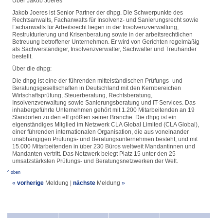
Über Jakob Joeres
Jakob Joeres ist Senior Partner der dhpg. Die Schwerpunkte des
Rechtsanwalts, Fachanwalts für Insolvenz- und Sanierungsrecht sowie
Fachanwalts für Arbeitsrecht liegen in der Insolvenzverwaltung,
Restrukturierung und Krisenberatung sowie in der arbeitsrechtlichen
Betreuung betroffener Unternehmen. Er wird von Gerichten regelmäßig
als Sachverständiger, Insolvenzverwalter, Sachwalter und Treuhänder
bestellt.
Über die dhpg:
Die dhpg ist eine der führenden mittelständischen Prüfungs- und
Beratungsgesellschaften in Deutschland mit den Kernbereichen
Wirtschaftsprüfung, Steuerberatung, Rechtsberatung,
Insolvenzverwaltung sowie Sanierungsberatung und IT-Services. Das
inhabergeführte Unternehmen gehört mit 1.200 Mitarbeitenden an 19
Standorten zu den elf größten seiner Branche. Die dhpg ist ein
eigenständiges Mitglied im Netzwerk CLA Global Limited (CLA Global),
einer führenden internationalen Organisation, die aus voneinander
unabhängigen Prüfungs- und Beratungsunternehmen besteht, und mit
15.000 Mitarbeitenden in über 230 Büros weltweit Mandantinnen und
Mandanten vertritt. Das Netzwerk belegt Platz 15 unter den 25
umsatzstärksten Prüfungs- und Beratungsnetzwerken der Welt.
^ oben
«
vorherige
Meldung
|
nächste
Meldung
»