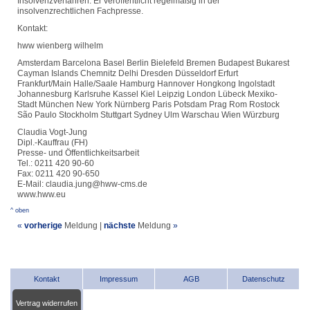
Insolvenzverfahren. Er veröffentlicht regelmäßig in der
insolvenzrechtlichen Fachpresse.
Kontakt:
hww wienberg wilhelm
Amsterdam Barcelona Basel Berlin Bielefeld Bremen Budapest Bukarest
Cayman Islands Chemnitz Delhi Dresden Düsseldorf Erfurt
Frankfurt/Main Halle/Saale Hamburg Hannover Hongkong Ingolstadt
Johannesburg Karlsruhe Kassel Kiel Leipzig London Lübeck Mexiko-
Stadt München New York Nürnberg Paris Potsdam Prag Rom Rostock
São Paulo Stockholm Stuttgart Sydney Ulm Warschau Wien Würzburg
Claudia Vogt-Jung
Dipl.-Kauffrau (FH)
Presse- und Öffentlichkeitsarbeit
Tel.: 0211 420 90-60
Fax: 0211 420 90-650
E-Mail: claudia.jung@hww-cms.de
www.hww.eu
^ oben
«
vorherige
Meldung
|
nächste
Meldung
»
Kontakt
Impressum
AGB
Datenschutz
Vertrag widerrufen