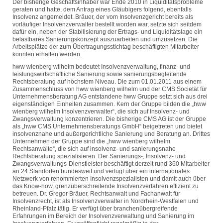
Der bisherige Geschäftsinhaber war Ende 2010 in Liquiditätsprobleme
geraten und hatte, dem Antrag eines Gläubigers folgend, ebenfalls
Insolvenz angemeldet. Bräuer, der vom Insolvenzgericht bereits als
vorläufiger Insolvenzverwalter bestellt worden war, setzte sich seitdem
dafür ein, neben der Stabilisierung der Ertrags- und Liquiditätslage ein
belastbares Sanierungskonzept auszuarbeiten und umzusetzen. Die
Arbeitsplätze der zum Übertragungsstichtag beschäftigten Mitarbeiter
konnten erhalten werden.
hww wienberg wilhelm bedeutet Insolvenzverwaltung, finanz- und
leistungswirtschaftliche Sanierung sowie sanierungsbegleitende
Rechtsberatung auf höchstem Niveau. Die zum 01.01.2011 aus einem
Zusammenschluss von hww wienberg wilhelm und der CMS Societät für
Unternehmensberatung AG entstandene hww Gruppe setzt sich aus drei
eigenständigen Einheiten zusammen. Kern der Gruppe bilden die „hww
wienberg wilhelm Insolvenzverwalter“, die sich auf Insolvenz- und
Zwangsverwaltung konzentrieren. Die bisherige CMS AG ist der Gruppe
als „hww CMS Unternehmensberatungs GmbH“ beigetreten und bietet
insolvenznahe und außergerichtliche Sanierung und Beratung an. Drittes
Unternehmen der Gruppe sind die „hww wienberg wilhelm
Rechtsanwälte“, die sich auf insolvenz- und sanierungsnahe
Rechtsberatung spezialisieren. Der Sanierungs-, Insolvenz- und
Zwangsverwaltungs-Dienstleister beschäftigt derzeit rund 360 Mitarbeiter
an 24 Standorten bundesweit und verfügt über ein internationales
Netzwerk von renommierten Insolvenzspezialisten und damit auch über
das Know-how, grenzüberschreitende Insolvenzverfahren effizient zu
betreuen. Dr. Gregor Bräuer, Rechtsanwalt und Fachanwalt für
Insolvenzrecht, ist als Insolvenzverwalter in Nordrhein-Westfalen und
Rheinland-Pfalz tätig. Er verfügt über branchenübergreifende
Erfahrungen im Bereich der Insolvenzverwaltung und Sanierung im