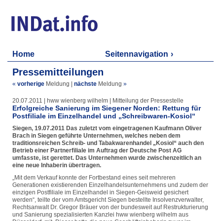
Home
Seitennavigation
Pressemitteilungen
«
vorherige
Meldung
|
nächste
Meldung
»
20.07.2011 | hww wienberg wilhelm | Mitteilung der Pressestelle
Erfolgreiche Sanierung im Siegener Norden: Rettung für
Postfiliale im Einzelhandel und „Schreibwaren-Kosiol“
Siegen, 19.07.2011 Das zuletzt vom eingetragenen Kaufmann Oliver
Brach in Siegen geführte Unternehmen, welches neben dem
traditionsreichen Schreib- und Tabakwarenhandel „Kosiol“ auch den
Betrieb einer Partnerfiliale im Auftrag der Deutsche Post AG
umfasste, ist gerettet. Das Unternehmen wurde zwischenzeitlich an
eine neue Inhaberin übertragen.
„Mit dem Verkauf konnte der Fortbestand eines seit mehreren
Generationen existierenden Einzelhandelsunternehmens und zudem der
einzigen Postfiliale im Einzelhandel in Siegen-Geisweid gesichert
werden“, teilte der vom Amtsgericht Siegen bestellte Insolvenzverwalter,
Rechtsanwalt Dr. Gregor Bräuer von der bundesweit auf Restrukturierung
und Sanierung spezialisierten Kanzlei hww wienberg wilhelm aus