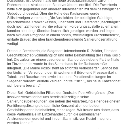
Düsseldorf, mit. Dieser hatte die neue Geschäftsinhaberin zuvor im
Rahmen eines strukturierten Bieterverfahrens ermittelt. Die Erwerberin
hatte sich gegenüber den anderen Interessenten mit dem bestmöglichen
Gebot durchgesetzt. Über die Höhe des Kaufpreises wurde
Stillschweigen vereinbart. „Die Aussichten der beteiligten Gläubiger,
typischerweise Krankenkassen, Finanzamt und Lieferanten, nachträglich
doch noch Zahlungen auf die erlittenen Forderungsausfälle zu erhalten,
konnten allerdings überdurchschnittlich gesteigert werden und liegen
nach aktueller Prognose in einem hohen, zweistelligen Prozentbereich“,
erklärte Bräuer, der über branchenübergreifende Sanierungserfahrung
verfügt.
Die neue Betreiberin, die Siegener Unternehmerin R. Zeidler, führt den
Geschäftsbetrieb vollumfänglich und unter Beibehaltung der Firma Kosiol
fort. Die zuletzt an einem gesonderten Standort betriebene Partnerfiliale
im Einzelhandel wurde in das Stammhaus in der Rathausstraße
integriert. „Die Marke Kosiol steht ab sofort für verbesserten Service bei
der täglichen Versorgung der Einwohner mit Büro- und Presseartikeln,
Tabak- und Rauchwaren sowie Lotto- und Postdienstleistungen im
Siegener Norden“, erklärte Zeidler und freut sich: „Das neue Konzept hat
sich bereits bewährt.“
Dieter Boll, Gebietsleiter Filiale der Deutsche Post AG ergänzte: „Der
Insolvenzverwalter hat uns bereits frühzeitig in seine
Sanierungsüberlegungen, die neben der Ausarbeitung einer geeigneten
Fortführungslösung die räumliche Konzentration der beiden
Geschäftssparten beinhalteten, einbezogen. Wir freuen uns daher, dass
diese Partnerfiliale im Einzelhandel durch die gemeinsamen
Anstrengungen gerettet und in den Stammsitz von Kosiol integriert
werden konnte.“