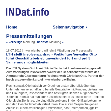
Home
Seitennavigation
Pressemitteilungen
«
vorherige
Meldung
|
nächste
Meldung
»
18.07.2012 | hww wienberg wilhelm | Mitteilung der Pressestelle
LTH stellt Insolvenzantrag - Vorläufiger Verwalter Otto
führt Geschäftsbetrieb unverändert fort und prüft
Sanierungsmöglichkeiten
Die LTH System GmbH mit Sitz in Berlin hat Insolvenzantrag gestellt.
Zum vorläufigen Insolvenzverwalter der Gesellschaft bestellte das
Amtsgericht Charlottenburg Rechtsanwalt Christian Otto, Partner der
Insolvenzverwalterkanzlei hww wienberg wilhelm.
Rechtsanwalt Otto hat sich vor Ort einen ersten Überblick über das
Unternehmen verschafft und bereits Gespräche mit Kunden, Lieferanten
und Gläubigern, insbesondere den beteiligten Banken aufgenommen.
„Oberste Priorität hat nun, den Geschäftsbetrieb zu stabilisieren“, betonte
Otto. „Mein Ziel ist es, die Liquiditätsprobleme in den Griff zu bekommen
und den Geschäftsbetrieb fortzuführen. Die ersten Gespräche geben
Anlass zu einem vorsichtigen Optimismus, das Unternehmen, ggf. im