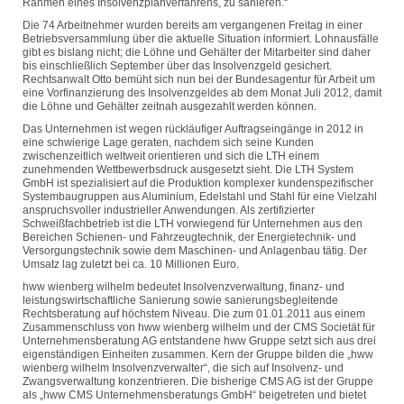
Rahmen eines Insolvenzplanverfahrens, zu sanieren.“
Die 74 Arbeitnehmer wurden bereits am vergangenen Freitag in einer
Betriebsversammlung über die aktuelle Situation informiert. Lohnausfälle
gibt es bislang nicht; die Löhne und Gehälter der Mitarbeiter sind daher
bis einschließlich September über das Insolvenzgeld gesichert.
Rechtsanwalt Otto bemüht sich nun bei der Bundesagentur für Arbeit um
eine Vorfinanzierung des Insolvenzgeldes ab dem Monat Juli 2012, damit
die Löhne und Gehälter zeitnah ausgezahlt werden können.
Das Unternehmen ist wegen rückläufiger Auftragseingänge in 2012 in
eine schwierige Lage geraten, nachdem sich seine Kunden
zwischenzeitlich weltweit orientieren und sich die LTH einem
zunehmenden Wettbewerbsdruck ausgesetzt sieht. Die LTH System
GmbH ist spezialisiert auf die Produktion komplexer kundenspezifischer
Systembaugruppen aus Aluminium, Edelstahl und Stahl für eine Vielzahl
anspruchsvoller industrieller Anwendungen. Als zertifizierter
Schweißfachbetrieb ist die LTH vorwiegend für Unternehmen aus den
Bereichen Schienen- und Fahrzeugtechnik, der Energietechnik- und
Versorgungstechnik sowie dem Maschinen- und Anlagenbau tätig. Der
Umsatz lag zuletzt bei ca. 10 Millionen Euro.
hww wienberg wilhelm bedeutet Insolvenzverwaltung, finanz- und
leistungswirtschaftliche Sanierung sowie sanierungsbegleitende
Rechtsberatung auf höchstem Niveau. Die zum 01.01.2011 aus einem
Zusammenschluss von hww wienberg wilhelm und der CMS Societät für
Unternehmensberatung AG entstandene hww Gruppe setzt sich aus drei
eigenständigen Einheiten zusammen. Kern der Gruppe bilden die „hww
wienberg wilhelm Insolvenzverwalter“, die sich auf Insolvenz- und
Zwangsverwaltung konzentrieren. Die bisherige CMS AG ist der Gruppe
als „hww CMS Unternehmensberatungs GmbH“ beigetreten und bietet