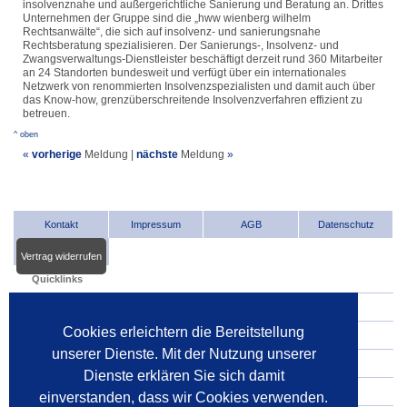
insolvenznahe und außergerichtliche Sanierung und Beratung an. Drittes
Unternehmen der Gruppe sind die „hww wienberg wilhelm
Rechtsanwälte“, die sich auf insolvenz- und sanierungsnahe
Rechtsberatung spezialisieren. Der Sanierungs-, Insolvenz- und
Zwangsverwaltungs-Dienstleister beschäftigt derzeit rund 360 Mitarbeiter
an 24 Standorten bundesweit und verfügt über ein internationales
Netzwerk von renommierten Insolvenzspezialisten und damit auch über
das Know-how, grenzüberschreitende Insolvenzverfahren effizient zu
betreuen.
^ oben
«
vorherige
Meldung
|
nächste
Meldung
»
Kontakt
Impressum
AGB
Datenschutz
Vertrag widerrufen
Quicklinks
INDat.basis
Cookies erleichtern die Bereitstellung
INDat.extra
unserer Dienste. Mit der Nutzung unserer
Verwalter im Internet
Dienste erklären Sie sich damit
Dienstleister im Internet
einverstanden, dass wir Cookies verwenden.