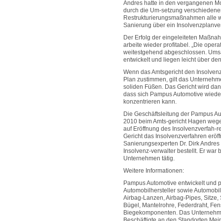
Andres hatte in den vergangenen M
durch die Um-setzung verschiedene
Restrukturierungsmaßnahmen alle wi
Sanierung über ein Insolvenzplanver
Der Erfolg der eingeleiteten Maßna
arbeite wieder profitabel. „Die oper
weitestgehend abgeschlossen. Umsat
entwickelt und liegen leicht über de
Wenn das Amtsgericht den Insolven
Plan zustimmen, gilt das Unternehmen
soliden Füßen. Das Gericht wird da
dass sich Pampus Automotive wieder
konzentrieren kann.
Die Geschäftsleitung der Pampus Au
2010 beim Amts-gericht Hagen wege
auf Eröffnung des Insolvenzverfah-re
Gericht das Insolvenzverfahren eröf
Sanierungsexperten Dr. Dirk Andres
Insolvenz-verwalter bestellt. Er war 
Unternehmen tätig.
Weitere Informationen:
Pampus Automotive entwickelt und pr
Automobilhersteller sowie Automobil
Airbag-Lanzen, Airbag-Pipes, Sitze, 
Bügel, Mantelrohre, Federdraht, Fe
Biegekomponenten. Das Unternehme
Beschäftigte an den Standorten M