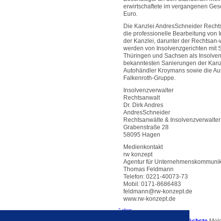
erwirtschaftete im vergangenen Ges
Euro.
Die Kanzlei AndresSchneider Rechts
die professionelle Bearbeitung von I
der Kanzlei, darunter der Rechtsan-
werden von Insolvenzgerichten mit 
Thüringen und Sachsen als Insolven
bekanntesten Sanierungen der Kanzl
Autohändler Kroymans sowie die Aut
Falkenroth-Gruppe.
Insolvenzverwalter
Rechtsanwalt
Dr. Dirk Andres
AndresSchneider
Rechtsanwälte & Insolvenzverwalter
Grabenstraße 28
58095 Hagen
Medienkontakt
rw konzept
Agentur für Unternehmenskommunik
Thomas Feldmann
Telefon: 0221-40073-73
Mobil: 0171-8686483
feldmann@rw-konzept.de
www.rw-konzept.de
^ oben