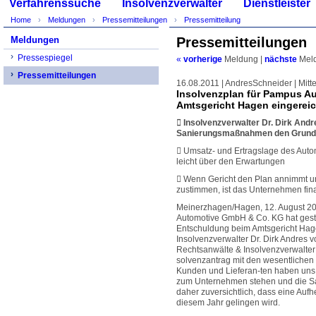
Verfahrenssuche
Insolvenzverwalter
Dienstleister
Home
Meldungen
Pressemitteilungen
Pressemitteilung
Meldungen
Pressemitteilungen
Pressespiegel
«
vorherige
Meldung
|
nächste
Mel
Pressemitteilungen
16.08.2011 | AndresSchneider | Mitte
Insolvenzplan für Pampus A
Amtsgericht Hagen eingereic
 Insolvenzverwalter Dr. Dirk Andr
Sanierungsmaßnahmen den Grundst
 Umsatz- und Ertragslage des Autom
leicht über den Erwartungen
 Wenn Gericht den Plan annimmt u
zustimmen, ist das Unternehmen fina
Meinerzhagen/Hagen, 12. August 20
Automotive GmbH & Co. KG hat gest
Entschuldung beim Amtsgericht Hage
Insolvenzverwalter Dr. Dirk Andres 
Rechtsanwälte & Insolvenzverwalter 
solvenzantrag mit den wesentlichen 
Kunden und Lieferan-ten haben uns m
zum Unternehmen stehen und die San
daher zuversichtlich, dass eine Auf
diesem Jahr gelingen wird.