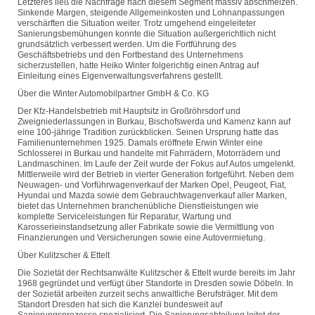
Letzteres ließ die Nachfrage nach diesem Segment massiv abschmelzen.
Sinkende Margen, steigende Allgemeinkosten und Lohnanpassungen
verschärften die Situation weiter. Trotz umgehend eingeleiteter
Sanierungsbemühungen konnte die Situation außergerichtlich nicht
grundsätzlich verbessert werden. Um die Fortführung des
Geschäftsbetriebs und den Fortbestand des Unternehmens
sicherzustellen, hatte Heiko Winter folgerichtig einen Antrag auf
Einleitung eines Eigenverwaltungsverfahrens gestellt.
Über die Winter Automobilpartner GmbH & Co. KG
Der Kfz-Handelsbetrieb mit Hauptsitz in Großröhrsdorf und
Zweigniederlassungen in Burkau, Bischofswerda und Kamenz kann auf
eine 100-jährige Tradition zurückblicken. Seinen Ursprung hatte das
Familienunternehmen 1925. Damals eröffnete Erwin Winter eine
Schlosserei in Burkau und handelte mit Fahrrädern, Motorrädern und
Landmaschinen. Im Laufe der Zeit wurde der Fokus auf Autos umgelenkt.
Mittlerweile wird der Betrieb in vierter Generation fortgeführt. Neben dem
Neuwagen- und Vorführwagenverkauf der Marken Opel, Peugeot, Fiat,
Hyundai und Mazda sowie dem Gebrauchtwagenverkauf aller Marken,
bietet das Unternehmen branchenübliche Dienstleistungen wie
komplette Serviceleistungen für Reparatur, Wartung und
Karosserieinstandsetzung aller Fabrikate sowie die Vermittlung von
Finanzierungen und Versicherungen sowie eine Autovermietung.
Über Kulitzscher & Ettelt
Die Sozietät der Rechtsanwälte Kulitzscher & Ettelt wurde bereits im Jahr
1968 gegründet und verfügt über Standorte in Dresden sowie Döbeln. In
der Sozietät arbeiten zurzeit sechs anwaltliche Berufsträger. Mit dem
Standort Dresden hat sich die Kanzlei bundesweit auf