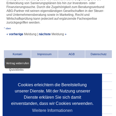
Entwicklung von Sanierungsplänen bis hin zur Investoren- oder
Finanzierungssuche. Durch die Zugehörigkeit zum Beratungsverbund
ABG-Partner mit seinen eigenständigen Gesellschaften in der Steuer-
und Unternehmensberatung sowie in Marketing, Recht und
Wirtschaftsprüfung kann jederzeit auf ergänzende Fachexpertise
zurückgegriffen werden.
^ oben
«
vorherige
Meldung
|
nächste
Meldung
»
Kontakt
Impressum
AGB
Datenschutz
Vertrag widerrufen
Quicklinks
INDat.basis
Cookies erleichtern die Bereitstellung
INDat.extra
unserer Dienste. Mit der Nutzung unserer
Verwalter im Internet
Dienste erklären Sie sich damit
Dienstleister im Internet
einverstanden, dass wir Cookies verwenden.
Gerichte
Weitere Informationen