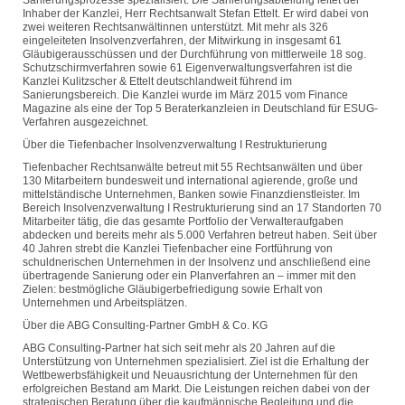
Sanierungsprozesse spezialisiert. Die Sanierungsabteilung leitet der
Inhaber der Kanzlei, Herr Rechtsanwalt Stefan Ettelt. Er wird dabei von
zwei weiteren Rechtsanwältinnen unterstützt. Mit mehr als 326
eingeleiteten Insolvenzverfahren, der Mitwirkung in insgesamt 61
Gläubigerausschüssen und der Durchführung von mittlerweile 18 sog.
Schutzschirmverfahren sowie 61 Eigenverwaltungsverfahren ist die
Kanzlei Kulitzscher & Ettelt deutschlandweit führend im
Sanierungsbereich. Die Kanzlei wurde im März 2015 vom Finance
Magazine als eine der Top 5 Beraterkanzleien in Deutschland für ESUG-
Verfahren ausgezeichnet.
Über die Tiefenbacher Insolvenzverwaltung I Restrukturierung
Tiefenbacher Rechtsanwälte betreut mit 55 Rechtsanwälten und über
130 Mitarbeitern bundesweit und international agierende, große und
mittelständische Unternehmen, Banken sowie Finanzdienstleister. Im
Bereich Insolvenzverwaltung I Restrukturierung sind an 17 Standorten 70
Mitarbeiter tätig, die das gesamte Portfolio der Verwalteraufgaben
abdecken und bereits mehr als 5.000 Verfahren betreut haben. Seit über
40 Jahren strebt die Kanzlei Tiefenbacher eine Fortführung von
schuldnerischen Unternehmen in der Insolvenz und anschließend eine
übertragende Sanierung oder ein Planverfahren an – immer mit den
Zielen: bestmögliche Gläubigerbefriedigung sowie Erhalt von
Unternehmen und Arbeitsplätzen.
Über die ABG Consulting-Partner GmbH & Co. KG
ABG Consulting-Partner hat sich seit mehr als 20 Jahren auf die
Unterstützung von Unternehmen spezialisiert. Ziel ist die Erhaltung der
Wettbewerbsfähigkeit und Neuausrichtung der Unternehmen für den
erfolgreichen Bestand am Markt. Die Leistungen reichen dabei von der
strategischen Beratung über die kaufmännische Begleitung und die