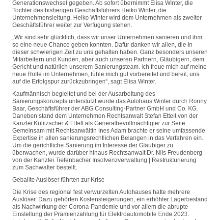
Generationswechsel gegeben. Ab sofort übernimmt Elisa Winter, die
Tochter des bisherigen Geschäftsführers Heiko Winter, die
Unternehmensleitung. Heiko Winter wird dem Unternehmen als zweiter
Geschäftsführer weiter zur Verfügung stehen.
„Wir sind sehr glücklich, dass wir unser Unternehmen sanieren und ihm
so eine neue Chance geben konnten. Dafür danken wir allen, die in
dieser schwierigen Zeit zu uns gehalten haben. Ganz besonders unseren
Mitarbeitern und Kunden, aber auch unseren Partnern, Gläubigern, dem
Gericht und natürlich unserem Sanierungsteam. Ich freue mich auf meine
neue Rolle im Unternehmen, fühle mich gut vorbereitet und bereit, uns
auf die Erfolgspur zurückzubringen“, sagt Elisa Winter.
Kaufmännisch begleitet und bei der Ausarbeitung des
Sanierungskonzepts unterstützt wurde das Autohaus Winter durch Ronny
Baar, Geschäftsführer der ABG Consulting-Partner GmbH und Co. KG.
Daneben stand dem Unternehmen Rechtsanwalt Stefan Ettelt von der
Kanzlei Kulitzscher & Ettelt als Generalbevollmächtigter zur Seite.
Gemeinsam mit Rechtsanwältin Ines Adam brachte er seine umfassende
Expertise in allen sanierungsrechtlichen Belangen in das Verfahren ein.
Um die gerichtliche Sanierung im Interesse der Gläubiger zu
überwachen, wurde darüber hinaus Rechtsanwalt Dr. Nils Freudenberg
von der Kanzlei Tiefenbacher Insolvenzverwaltung | Restrukturierung
zum Sachwalter bestellt.
Geballte Auslöser führten zur Krise
Die Krise des regional fest verwurzelten Autohauses hatte mehrere
Auslöser. Dazu gehörten Kostensteigerungen, ein erhöhter Lagerbestand
als Nachwirkung der Corona-Pandemie und vor allem die abrupte
Einstellung der Prämienzahlung für Elektroautomobile Ende 2023.