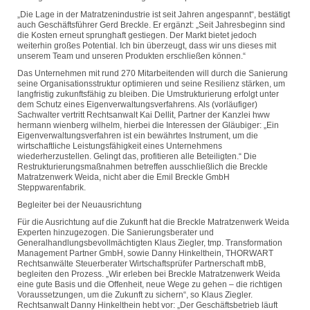
„Die Lage in der Matratzenindustrie ist seit Jahren angespannt“, bestätigt
auch Geschäftsführer Gerd Breckle. Er ergänzt: „Seit Jahresbeginn sind
die Kosten erneut sprunghaft gestiegen. Der Markt bietet jedoch
weiterhin großes Potential. Ich bin überzeugt, dass wir uns dieses mit
unserem Team und unseren Produkten erschließen können.“
Das Unternehmen mit rund 270 Mitarbeitenden will durch die Sanierung
seine Organisationsstruktur optimieren und seine Resilienz stärken, um
langfristig zukunftsfähig zu bleiben. Die Umstrukturierung erfolgt unter
dem Schutz eines Eigenverwaltungsverfahrens. Als (vorläufiger)
Sachwalter vertritt Rechtsanwalt Kai Dellit, Partner der Kanzlei hww
hermann wienberg wilhelm, hierbei die Interessen der Gläubiger: „Ein
Eigenverwaltungsverfahren ist ein bewährtes Instrument, um die
wirtschaftliche Leistungsfähigkeit eines Unternehmens
wiederherzustellen. Gelingt das, profitieren alle Beteiligten.“ Die
Restrukturierungsmaßnahmen betreffen ausschließlich die Breckle
Matratzenwerk Weida, nicht aber die Emil Breckle GmbH
Steppwarenfabrik.
Begleiter bei der Neuausrichtung
Für die Ausrichtung auf die Zukunft hat die Breckle Matratzenwerk Weida
Experten hinzugezogen. Die Sanierungsberater und
Generalhandlungsbevollmächtigten Klaus Ziegler, tmp. Transformation
Management Partner GmbH, sowie Danny Hinkelthein, THORWART
Rechtsanwälte Steuerberater Wirtschaftsprüfer Partnerschaft mbB,
begleiten den Prozess. „Wir erleben bei Breckle Matratzenwerk Weida
eine gute Basis und die Offenheit, neue Wege zu gehen – die richtigen
Voraussetzungen, um die Zukunft zu sichern“, so Klaus Ziegler.
Rechtsanwalt Danny Hinkelthein hebt vor: „Der Geschäftsbetrieb läuft