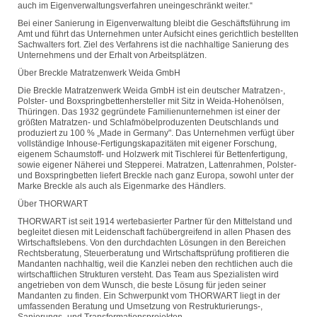
auch im Eigenverwaltungsverfahren uneingeschränkt weiter.“
Bei einer Sanierung in Eigenverwaltung bleibt die Geschäftsführung im
Amt und führt das Unternehmen unter Aufsicht eines gerichtlich bestellten
Sachwalters fort. Ziel des Verfahrens ist die nachhaltige Sanierung des
Unternehmens und der Erhalt von Arbeitsplätzen.
Über Breckle Matratzenwerk Weida GmbH
Die Breckle Matratzenwerk Weida GmbH ist ein deutscher Matratzen-,
Polster- und Boxspringbettenhersteller mit Sitz in Weida-Hohenölsen,
Thüringen. Das 1932 gegründete Familienunternehmen ist einer der
größten Matratzen- und Schlafmöbelproduzenten Deutschlands und
produziert zu 100 % „Made in Germany". Das Unternehmen verfügt über
vollständige Inhouse-Fertigungskapazitäten mit eigener Forschung,
eigenem Schaumstoff- und Holzwerk mit Tischlerei für Bettenfertigung,
sowie eigener Näherei und Stepperei. Matratzen, Lattenrahmen, Polster-
und Boxspringbetten liefert Breckle nach ganz Europa, sowohl unter der
Marke Breckle als auch als Eigenmarke des Händlers.
Über THORWART
THORWART ist seit 1914 wertebasierter Partner für den Mittelstand und
begleitet diesen mit Leidenschaft fachübergreifend in allen Phasen des
Wirtschaftslebens. Von den durchdachten Lösungen in den Bereichen
Rechtsberatung, Steuerberatung und Wirtschaftsprüfung profitieren die
Mandanten nachhaltig, weil die Kanzlei neben den rechtlichen auch die
wirtschaftlichen Strukturen versteht. Das Team aus Spezialisten wird
angetrieben von dem Wunsch, die beste Lösung für jeden seiner
Mandanten zu finden. Ein Schwerpunkt vom THORWART liegt in der
umfassenden Beratung und Umsetzung von Restrukturierungs-,