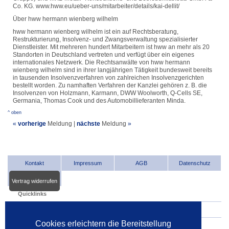
Co. KG. www.hww.eu/ueber-uns/mitarbeiter/details/kai-dellit/
Über hww hermann wienberg wilhelm
hww hermann wienberg wilhelm ist ein auf Rechtsberatung,
Restrukturierung, Insolvenz- und Zwangsverwaltung spezialisierter
Dienstleister. Mit mehreren hundert Mitarbeitern ist hww an mehr als 20
Standorten in Deutschland vertreten und verfügt über ein eigenes
internationales Netzwerk. Die Rechtsanwälte von hww hermann
wienberg wilhelm sind in ihrer langjährigen Tätigkeit bundesweit bereits
in tausenden Insolvenzverfahren von zahlreichen Insolvenzgerichten
bestellt worden. Zu namhaften Verfahren der Kanzlei gehören z. B. die
Insolvenzen von Holzmann, Karmann, DWW Woolworth, Q-Cells SE,
Germania, Thomas Cook und des Automobillieferanten Minda.
^ oben
«
vorherige
Meldung
|
nächste
Meldung
»
Kontakt
Impressum
AGB
Datenschutz
Vertrag widerrufen
Quicklinks
INDat.basis
Cookies erleichtern die Bereitstellung
INDat.extra