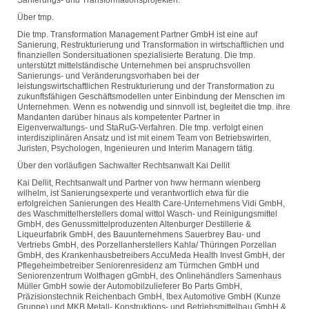
Sanierungs- und Transformationsprojekten.
Über tmp.
Die tmp. Transformation Management Partner GmbH ist eine auf
Sanierung, Restrukturierung und Transformation in wirtschaftlichen und
finanziellen Sondersituationen spezialisierte Beratung. Die tmp.
unterstützt mittelständische Unternehmen bei anspruchsvollen
Sanierungs- und Veränderungsvorhaben bei der
leistungswirtschaftlichen Restrukturierung und der Transformation zu
zukunftsfähigen Geschäftsmodellen unter Einbindung der Menschen im
Unternehmen. Wenn es notwendig und sinnvoll ist, begleitet die tmp. ihre
Mandanten darüber hinaus als kompetenter Partner in
Eigenverwaltungs- und StaRuG-Verfahren. Die tmp. verfolgt einen
interdisziplinären Ansatz und ist mit einem Team von Betriebswirten,
Juristen, Psychologen, Ingenieuren und Interim Managern tätig.
Über den vorläufigen Sachwalter Rechtsanwalt Kai Dellit
Kai Dellit, Rechtsanwalt und Partner von hww hermann wienberg
wilhelm, ist Sanierungsexperte und verantwortlich etwa für die
erfolgreichen Sanierungen des Health Care-Unternehmens Vidi GmbH,
des Waschmittelherstellers domal wittol Wasch- und Reinigungsmittel
GmbH, des Genussmittelproduzenten Altenburger Destillerie &
Liqueurfabrik GmbH, des Bauunternehmens Sauerbrey Bau- und
Vertriebs GmbH, des Porzellanherstellers Kahla/ Thüringen Porzellan
GmbH, des Krankenhausbetreibers AccuMeda Health Invest GmbH, der
Pflegeheimbetreiber Seniorenresidenz am Türmchen GmbH und
Seniorenzentrum Wolfhagen gGmbH, des Onlinehändlers Samenhaus
Müller GmbH sowie der Automobilzulieferer Bo Parts GmbH,
Präzisionstechnik Reichenbach GmbH, Ibex Automotive GmbH (Kunze
Gruppe) und MKB Metall- Konstruktions- und Betriebsmittelbau GmbH &