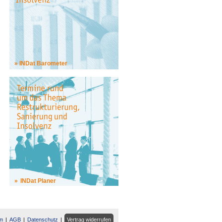
INDat Barometer
INDat Planer
m
AGB
Datenschutz
Vertrag widerrufen