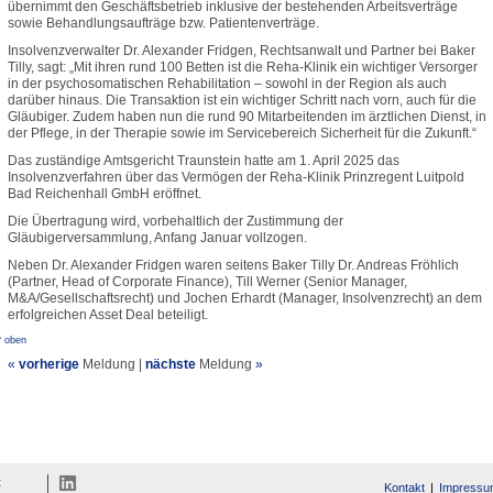
übernimmt den Geschäftsbetrieb inklusive der bestehenden Arbeitsverträge
sowie Behandlungsaufträge bzw. Patientenverträge.
Insolvenzverwalter Dr. Alexander Fridgen, Rechtsanwalt und Partner bei Baker
Tilly, sagt: „Mit ihren rund 100 Betten ist die Reha-Klinik ein wichtiger Versorger
in der psychosomatischen Rehabilitation – sowohl in der Region als auch
darüber hinaus. Die Transaktion ist ein wichtiger Schritt nach vorn, auch für die
Gläubiger. Zudem haben nun die rund 90 Mitarbeitenden im ärztlichen Dienst, in
der Pflege, in der Therapie sowie im Servicebereich Sicherheit für die Zukunft.“
Das zuständige Amtsgericht Traunstein hatte am 1. April 2025 das
Insolvenzverfahren über das Vermögen der Reha-Klinik Prinzregent Luitpold
Bad Reichenhall GmbH eröffnet.
Die Übertragung wird, vorbehaltlich der Zustimmung der
Gläubigerversammlung, Anfang Januar vollzogen.
Neben Dr. Alexander Fridgen waren seitens Baker Tilly Dr. Andreas Fröhlich
(Partner, Head of Corporate Finance), Till Werner (Senior Manager,
M&A/Gesellschaftsrecht) und Jochen Erhardt (Manager, Insolvenzrecht) an dem
erfolgreichen Asset Deal beteiligt.
^ oben
«
vorherige
Meldung
|
nächste
Meldung
»
t
Kontakt
Impressu