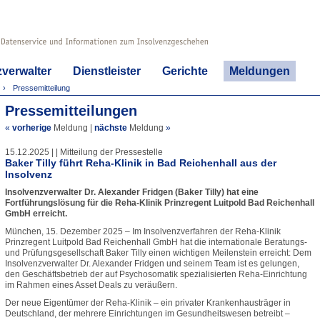
zverwalter
Dienstleister
Gerichte
Meldungen
Pressemitteilung
Pressemitteilungen
«
vorherige
Meldung
|
nächste
Meldung
»
15.12.2025 | | Mitteilung der Pressestelle
Baker Tilly führt Reha-Klinik in Bad Reichenhall aus der
Insolvenz
Insolvenzverwalter Dr. Alexander Fridgen (Baker Tilly) hat eine
Fortführungslösung für die Reha-Klinik Prinzregent Luitpold Bad Reichenhall
GmbH erreicht.
München, 15. Dezember 2025 – Im Insolvenzverfahren der Reha-Klinik
Prinzregent Luitpold Bad Reichenhall GmbH hat die internationale Beratungs-
und Prüfungsgesellschaft Baker Tilly einen wichtigen Meilenstein erreicht: Dem
Insolvenzverwalter Dr. Alexander Fridgen und seinem Team ist es gelungen,
den Geschäftsbetrieb der auf Psychosomatik spezialisierten Reha-Einrichtung
im Rahmen eines Asset Deals zu veräußern.
Der neue Eigentümer der Reha-Klinik – ein privater Krankenhausträger in
Deutschland, der mehrere Einrichtungen im Gesundheitswesen betreibt –